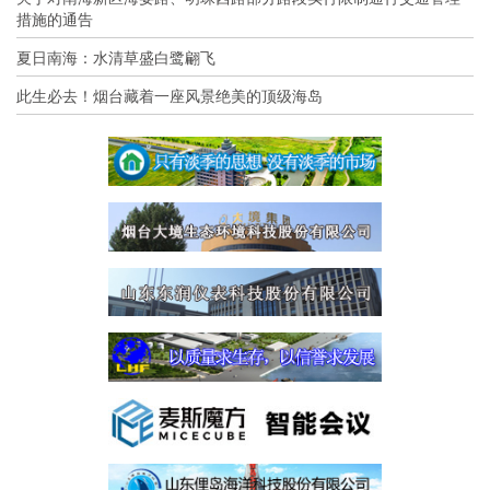
措施的通告
夏日南海：水清草盛白鹭翩飞
此生必去！烟台藏着一座风景绝美的顶级海岛