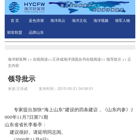
首 页
蓝色浪潮
海洋风云
海洋文化
海洋视频
领军人物
财富联盟
品牌山东
海洋财富网
>>
在线阅读
>>
王诗成海洋强国丛书在线阅读
>>
领导批示
>> 正
文内容
领导批示
来源:王诗成 发布时间：2015-05-21 04:06:01
专家提出加快“海上山东”建设的四条建议，《山东内参》
2
000
年
11
月
7
日第
71
期
山东省省长李春亭：
建议很好。请延明同志阅。
(2000
年
11
月
9
日
)