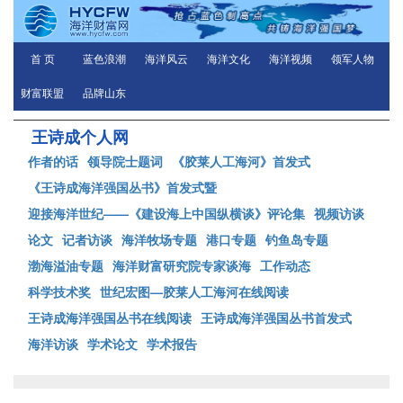
首 页
蓝色浪潮
海洋风云
海洋文化
海洋视频
领军人物
财富联盟
品牌山东
王诗成个人网
作者的话
领导院士题词
《胶莱人工海河》首发式
《王诗成海洋强国丛书》首发式暨
迎接海洋世纪——《建设海上中国纵横谈》评论集
视频访谈
论文
记者访谈
海洋牧场专题
港口专题
钓鱼岛专题
渤海溢油专题
海洋财富研究院专家谈海
工作动态
科学技术奖
世纪宏图—胶莱人工海河在线阅读
王诗成海洋强国丛书在线阅读
王诗成海洋强国丛书首发式
海洋访谈
学术论文
学术报告