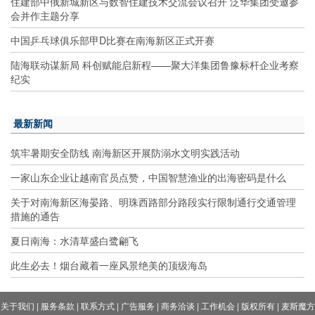
住建部中俄新城新区与数智住建技术交流会议召开 泛华集团受邀参
会并作主题分享
中国乒乓球俱乐部甲D比赛在南海新区正式开赛
陆海联动谋新局 科创赋能启新程——聚大洋集团鲁豫标杆企业考察
纪实
最新新闻
筑牢暑期安全防线 南海新区开展防溺水文明实践活动
一家山东企业让越南官员点赞，中国智慧渔业的出海密码是什么
关于对南海新区海晏路、明珠西路部分路段实行限制通行交通管理
措施的通告
夏日南海：水清草盛白鹭翩飞
此生必去！烟台藏着一座风景绝美的顶级海岛
关于我们
|
服务条款
|
联系方式
|
广告服务
|
商务洽谈
|
工作机会
|
版权所有
|
麦斯魔方