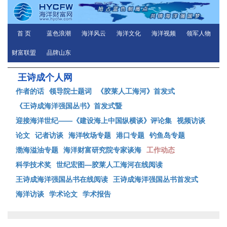
首 页
蓝色浪潮
海洋风云
海洋文化
海洋视频
领军人物
财富联盟
品牌山东
王诗成个人网
作者的话
领导院士题词
《胶莱人工海河》首发式
《王诗成海洋强国丛书》首发式暨
迎接海洋世纪——《建设海上中国纵横谈》评论集
视频访谈
论文
记者访谈
海洋牧场专题
港口专题
钓鱼岛专题
渤海溢油专题
海洋财富研究院专家谈海
工作动态
科学技术奖
世纪宏图—胶莱人工海河在线阅读
王诗成海洋强国丛书在线阅读
王诗成海洋强国丛书首发式
海洋访谈
学术论文
学术报告