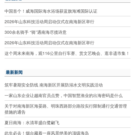
中国首个！威海国际海水浴场获蓝旗海滩国际认证
2026年山东科技活动周启动仪式在南海新区举行
300余名骑手 “骑”遇南海尽揽诗意
2026年山东科技活动周启动仪式在南海新区举行
这个周末来南海，观116公里自行车赛、赏文艺晚会、逛非遗市集！
最新新闻
筑牢暑期安全防线 南海新区开展防溺水文明实践活动
一家山东企业让越南官员点赞，中国智慧渔业的出海密码是什么
关于对南海新区海晏路、明珠西路部分路段实行限制通行交通管理
措施的通告
夏日南海：水清草盛白鹭翩飞
此生必去！烟台藏着一座风景绝美的顶级海岛