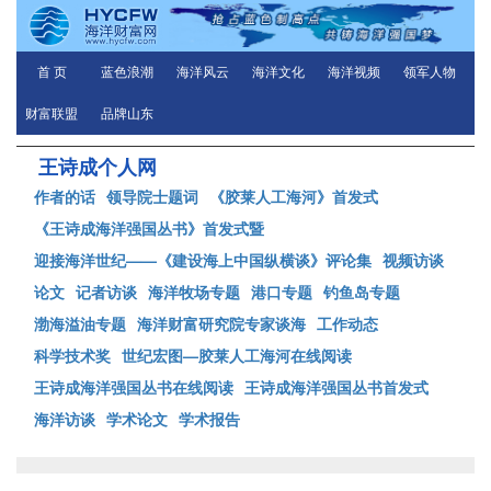
首 页
蓝色浪潮
海洋风云
海洋文化
海洋视频
领军人物
财富联盟
品牌山东
王诗成个人网
作者的话
领导院士题词
《胶莱人工海河》首发式
《王诗成海洋强国丛书》首发式暨
迎接海洋世纪——《建设海上中国纵横谈》评论集
视频访谈
论文
记者访谈
海洋牧场专题
港口专题
钓鱼岛专题
渤海溢油专题
海洋财富研究院专家谈海
工作动态
科学技术奖
世纪宏图—胶莱人工海河在线阅读
王诗成海洋强国丛书在线阅读
王诗成海洋强国丛书首发式
海洋访谈
学术论文
学术报告