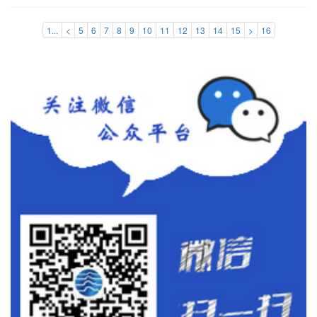
1...
<
5
6
7
8
9
10
11
12
13
14
15
>
16