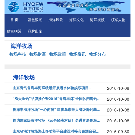
首 页
蓝色浪潮
海洋风云
海洋文化
海洋视频
领军人物
财富联盟
品牌山东
海洋牧场
牧场科技
牧场财富
牧场政策
牧场资讯
牧场分布
海洋牧场
山东青岛鲁海丰海洋牧场开展潜水体验娱乐项目...
2016-10-08
“渔夫垂钓”品牌推介暨2016“鲁海丰杯”全国休闲海钓邀请赛在山东省青...
2016-10-08
鲁海丰海洋牧场“一心两翼” 建青岛市最大省级海钓基地...
2016-10-08
探访国家级海洋牧场 《蓝色经济对话》走进青岛鲁海丰食品集团...
2016-10-08
山东省海洋牧场海上多功能平台建设对接会在烟台召开...
2016-09-30