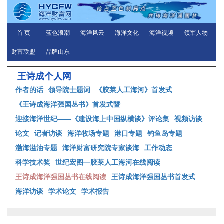
首 页
蓝色浪潮
海洋风云
海洋文化
海洋视频
领军人物
财富联盟
品牌山东
王诗成个人网
作者的话
领导院士题词
《胶莱人工海河》首发式
《王诗成海洋强国丛书》首发式暨
迎接海洋世纪——《建设海上中国纵横谈》评论集
视频访谈
论文
记者访谈
海洋牧场专题
港口专题
钓鱼岛专题
渤海溢油专题
海洋财富研究院专家谈海
工作动态
科学技术奖
世纪宏图—胶莱人工海河在线阅读
王诗成海洋强国丛书在线阅读
王诗成海洋强国丛书首发式
海洋访谈
学术论文
学术报告