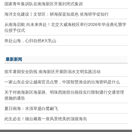
国家青年集训队在南海新区开展封闭式集训
海洋文化建设丨文登区：耕海探蓝知底色 依海研学促知行
从南海启航 向未来奔赴！北交大威海校区举行2026年毕业典礼暨学
位授予仪式
奔赴山海，心归自然#大乳山
最新新闻
筑牢暑期安全防线 南海新区开展防溺水文明实践活动
一家山东企业让越南官员点赞，中国智慧渔业的出海密码是什么
关于对南海新区海晏路、明珠西路部分路段实行限制通行交通管理
措施的通告
夏日南海：水清草盛白鹭翩飞
此生必去！烟台藏着一座风景绝美的顶级海岛