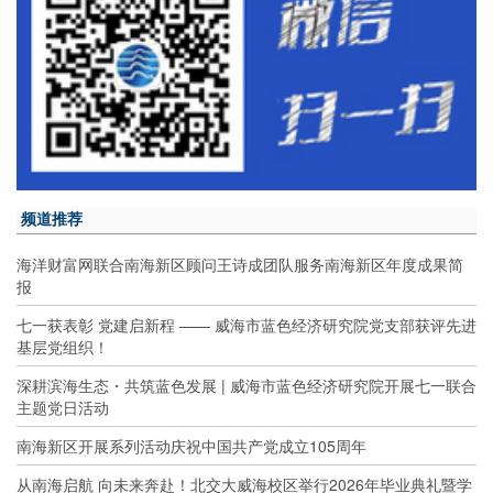
频道推荐
海洋财富网联合南海新区顾问王诗成团队服务南海新区年度成果简
报
七一获表彰 党建启新程 —— 威海市蓝色经济研究院党支部获评先进
基层党组织！
深耕滨海生态・共筑蓝色发展 | 威海市蓝色经济研究院开展七一联合
主题党日活动
南海新区开展系列活动庆祝中国共产党成立105周年
从南海启航 向未来奔赴！北交大威海校区举行2026年毕业典礼暨学