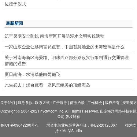
位授予仪式
最新新闻
筑牢暑期安全防线 南海新区开展防溺水文明实践活动
一家山东企业让越南官员点赞，中国智慧渔业的出海密码是什么
关于对南海新区海晏路、明珠西路部分路段实行限制通行交通管理
措施的通告
夏日南海：水清草盛白鹭翩飞
此生必去！烟台藏着一座风景绝美的顶级海岛
关于我们
|
服务条款
|
联系方式
|
广告服务
|
商务洽谈
|
工作机会
|
版权所有
|
麦斯魔方
Copyright © 2004-2021 hycfw.com Inc. All Rights Reserved. 山东海洋网络科技有限
公司 版权所有
鲁ICP备09042200号-1
增值电信业务经营许可证：鲁B2-20120067
技术支
持：MofyiStudio