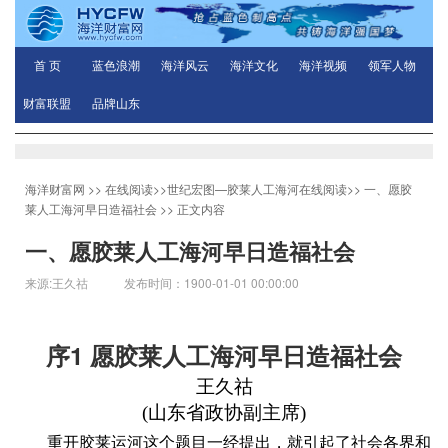
首 页
蓝色浪潮
海洋风云
海洋文化
海洋视频
领军人物
财富联盟
品牌山东
海洋财富网
>>
在线阅读
>>
世纪宏图—胶莱人工海河在线阅读
>>
一、愿胶
莱人工海河早日造福社会
>> 正文内容
一、愿胶莱人工海河早日造福社会
来源:王久祜 发布时间：1900-01-01 00:00:00
1
序
愿胶莱人工海河早日造福社会
王久祜
(
山东省政协副主席
)
重开胶莱运河这个题目一经提出，就引起了社会各界和