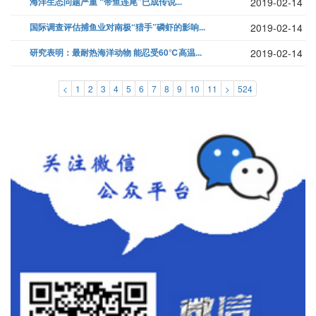
海洋生态问题严重 “带鱼连尾”已成传说...
2019-02-14
国际调查评估捕鱼业对南极“猎手”磷虾的影响...
2019-02-14
研究表明：最耐热海洋动物 能忍受60℃高温...
2019-02-14
<
1
2
3
4
5
6
7
8
9
10
11
>
524