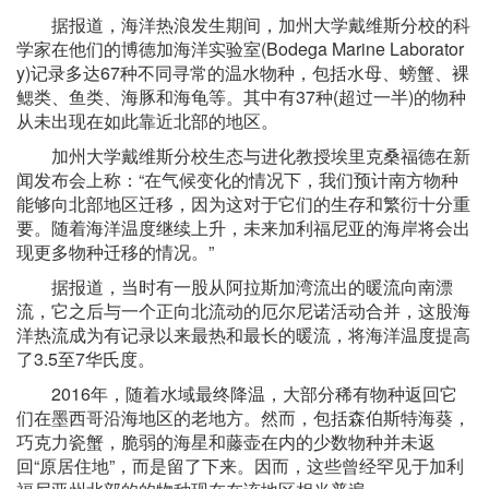
据报道，海洋热浪发生期间，加州大学戴维斯分校的科
学家在他们的博德加海洋实验室(Bodega Marine Laborator
y)记录多达67种不同寻常的温水物种，包括水母、螃蟹、裸
鳃类、鱼类、海豚和海龟等。其中有37种(超过一半)的物种
从未出现在如此靠近北部的地区。
加州大学戴维斯分校生态与进化教授埃里克桑福德在新
闻发布会上称：“在气候变化的情况下，我们预计南方物种
能够向北部地区迁移，因为这对于它们的生存和繁衍十分重
要。随着海洋温度继续上升，未来加利福尼亚的海岸将会出
现更多物种迁移的情况。”
据报道，当时有一股从阿拉斯加湾流出的暖流向南漂
流，它之后与一个正向北流动的厄尔尼诺活动合并，这股海
洋热流成为有记录以来最热和最长的暖流，将海洋温度提高
了3.5至7华氏度。
2016年，随着水域最终降温，大部分稀有物种返回它
们在墨西哥沿海地区的老地方。然而，包括森伯斯特海葵，
巧克力瓷蟹，脆弱的海星和藤壶在内的少数物种并未返
回“原居住地”，而是留了下来。因而，这些曾经罕见于加利