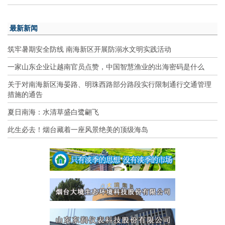
最新新闻
筑牢暑期安全防线 南海新区开展防溺水文明实践活动
一家山东企业让越南官员点赞，中国智慧渔业的出海密码是什么
关于对南海新区海晏路、明珠西路部分路段实行限制通行交通管理
措施的通告
夏日南海：水清草盛白鹭翩飞
此生必去！烟台藏着一座风景绝美的顶级海岛