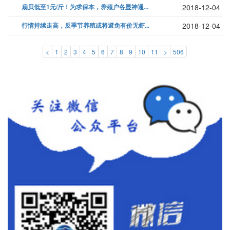
扇贝低至1元/斤！为求保本，养殖户各显神通...
2018-12-04
行情持续走高，反季节养殖或将避免有价无虾...
2018-12-04
<
1
2
3
4
5
6
7
8
9
10
11
>
506