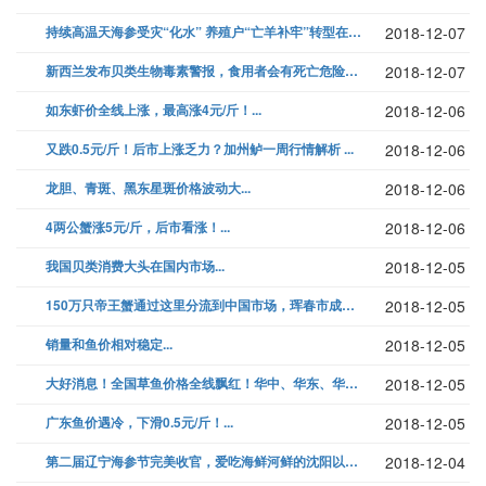
持续高温天海参受灾“化水” 养殖户“亡羊补牢”转型在即...
2018-12-07
新西兰发布贝类生物毒素警报，食用者会有死亡危险！...
2018-12-07
如东虾价全线上涨，最高涨4元/斤！...
2018-12-06
又跌0.5元/斤！后市上涨乏力？加州鲈一周行情解析 ...
2018-12-06
龙胆、青斑、黑东星斑价格波动大...
2018-12-06
4两公蟹涨5元/斤，后市看涨！...
2018-12-06
我国贝类消费大头在国内市场...
2018-12-05
150万只帝王蟹通过这里分流到中国市场，珲春市成为我国海鲜产品重要集散...
2018-12-05
销量和鱼价相对稳定...
2018-12-05
大好消息！全国草鱼价格全线飘红！华中、华东、华北及东北多地均上涨...
2018-12-05
广东鱼价遇冷，下滑0.5元/斤！...
2018-12-05
第二届辽宁海参节完美收官，爱吃海鲜河鲜的沈阳以及周边城市市民大饱口福...
2018-12-04