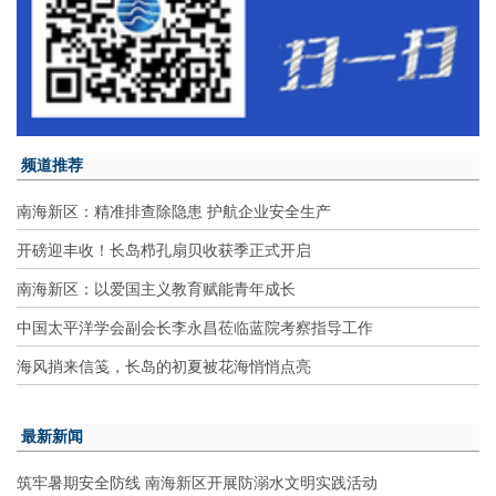
频道推荐
南海新区：精准排查除隐患 护航企业安全生产
开磅迎丰收！长岛栉孔扇贝收获季正式开启
南海新区：以爱国主义教育赋能青年成长
中国太平洋学会副会长李永昌莅临蓝院考察指导工作
海风捎来信笺，长岛的初夏被花海悄悄点亮
最新新闻
筑牢暑期安全防线 南海新区开展防溺水文明实践活动