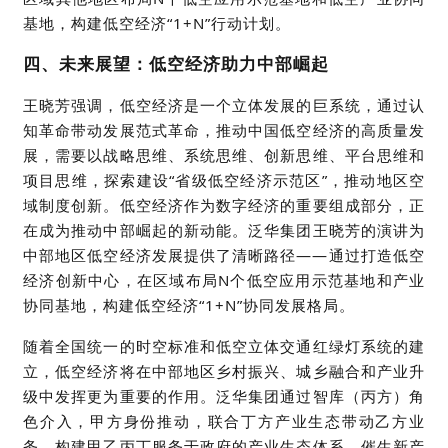
基地，构建低空经济“1+N”行动计划。
四、未来展望：低空经济助力中部崛起
王晓芳强调，低空经济是一个
立体发展的
巨系统
，通过认
知革命带动发展范式革命，推动中国低空经济的高质量发
展
，
需要以战略思维、系统思维、创新思维、平台思维
和
项目思维，
探索
建设
“省级低空经济示范区”，推动地区空
域制度创新。低空经济作为数字经济的重要组成部分，正
在成为推动中部崛起的新动能。
泛华集团
王晓芳的演讲为
中部地区低空经济发展提供了清晰路径
——通过打造低空
经济创新中心，在
区域
布局
N个低空应用示范基地和产业
协同基地，构建低空经济“1+N”协同发展格局。
随着全国统一的时空标准和低空立体交通红绿灯系统的建
立，低空经济将在中部地区乡村振兴、城乡融合和产业升
级中发挥更为重要的作用。
泛华集团
通过智库（丙方）
角
色介
入，甲方身份推动，联合丁方产业生态带动乙方业
务，构建甲乙丙丁
服务于
政府的产业生态体系，催生新产