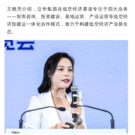
王晓芳介绍，泛华
集团在低空经济赛道
专注于四大业务
——智库
咨询
、
投资建设
、
基地运营
、
产业运营等低空经
济
投建运一体化
合作模式
，致力于构建低空经济产业新生
态。