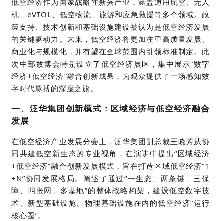
低空经济作为国家战略性新兴产业，涵盖通用航空、无人
机、
eVTOL
、低空物流、旅游和应急救援等多个领域。政
策支持、技术创新和基础设施建设被认为是低空经济发展
的关键驱动力。未来，低空经济将更加注重高质量发展、
商业化与规模化，并有望在全球范围内引领标准制定。此
次中部
数博会
特别设立了低空经济展区，集中展示“数字
经济+低空经济”融合创新成果，为观众提供了一场感知数
字时代脉搏的深度之旅。
一、泛华集团
创新模式：区域经济与低空经济融合
发展
在低空经济产业发展分会上，泛华集团副总裁王晓芳从
协
同共建低空新生态
的专业视角，在演讲中提出
“区域经济
+低空经济”融合创新发展模式，旨在打造区域低空经济“1
+N”协同发展格局。阐述了通过“一生态、两条链、三保
障、四张网、多基地”的整体战略构架，建设低空数字技
术、新型基础设施、物理基础设施
在内的
低空经济
“运行
核心圈”。