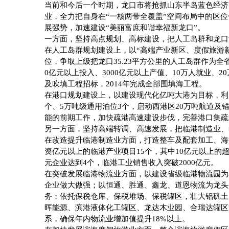
当前和今后一个时期，龙口市将抢抓山东半岛蓝色经济
业，全力把自身在“一核两带全覆盖”空间布局中的区
展强势，加速建设“美丽富庶和谐幸福新龙口”。
一方面，坚持高点规划、高标建设，把人工岛群和龙口
在人工岛群规划建设上，以“高端产业新区、度假旅游
位，争取上级把龙口
35.23
平方公里的人工岛群作为全
0
亿元以上投入、
3000
亿元以上产值、
10
万人就业、
20
及吹填工程招标，
2014
年完成全部围填海工程。
在港口规划建设上，以建设现代化亿吨大港为目标，利
个、
5
万吨级通用泊位
3
个，启动西港区
20
万吨航道及
能的前期工作，加快疏港高速建设步伐，完善港口集疏
另一方面，坚持高端转调、高速发展，把临港制造业、
在改造提升临港制造业方面，打造整车及配套加工、海
资亿元以上的临港产业项目
15
个，其中
10
亿元以上的
元企业达到
4
个，临港工业销售收入突破
2000
亿元。
在突破发展临港物流业方面，以建设省级临港物流园为
企业做大做强；以恒通、胜通、鑫龙、道恩物流为龙头
务；依托保税仓库、保税堆场、保税罐区，壮大铝矾土
晖能源、滨港液体化工罐区、龙达木业园、合瑞达罐区
系，确保年内物流业增加值提升
18%
以上。