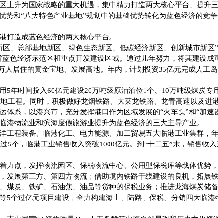
区上升为国家战略的重大机遇
，集中精力打造两大核心平台、提升
位优势和“八大特色产业基地”规划中的基础优势转化为蓝色经济的竞
港打造成蓝色经济的两大核心平台。
新区、总部基地新区、绿色生态新区、低碳经济新区、创新城市新区
省蓝色经济示范区和重点开发建设区域。通过几年努力，将其建设成
万人居住的黄金宝地、发展高地。年内，计划投资
35
亿元完成人工岛
用
5
年时间投入
60
亿元建设
20
万吨级原油泊位
1
个、
10
万吨级煤炭专
锚地工程。同时，积极做好龙烟铁路、大莱龙铁路、龙青高速以及进
运体系，以港兴市，充分发挥港口作为区域发展的“火车头”和“加速
临港物流业和滨海度假旅游业提升为蓝色经济的三大主导产业。
洋工程装备、临港化工、电力能源、加工贸易五大临港工业集群，
超过
5
个，临港工业销售收入突破
1000
亿元。到“十二五”末，销售收入
着力点，发挥物流园区、保税物流中心、公用型保税库等载体优势
，发展第三方、第四方物流；借助境内铁路干线建设的良机，拓展
、煤炭、铁矿、石油焦、油品等货种的保税业务；推进龙海煤炭储
等
5
个过亿元项目建设，全力构建海上、陆路、保税、分销四大临港