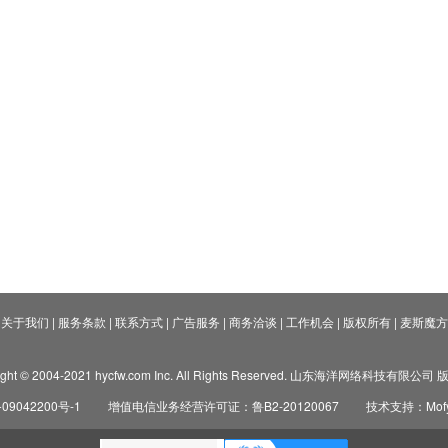
关于我们
|
服务条款
|
联系方式
|
广告服务
|
商务洽谈
|
工作机会
|
版权所有
|
麦斯魔方
ight © 2004-2021 hycfw.com Inc. All Rights Reserved. 山东海洋网络科技有限公
09042200号-1
增值电信业务经营许可证：鲁B2-20120067
技术支持：Mofyi