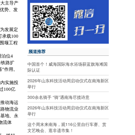
三大主导产
争优势、发
”为发展定
可承载
100
围堰工程
频道推荐
用泊位
4
港铁路扩
中国首个！威海国际海水浴场获蓝旗海滩国
际认证
器”作用。
2026年山东科技活动周启动仪式在南海新区
年内实施投
举行
过
100
亿
300余名骑手 “骑”遇南海尽揽诗意
，推动海运
2026年山东科技活动周启动仪式在南海新区
铁路物流业
举行
备基地、永
物流体
这个周末来南海，观116公里自行车赛、赏
文艺晚会、逛非遗市集！