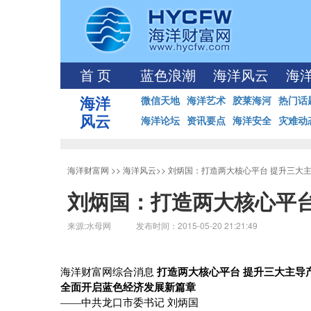
首 页
蓝色浪潮
海洋风云
海
海洋
微信天地
海洋艺术
胶莱海河
热门话
风云
海洋论坛
资讯要点
海洋安全
灾难动
海洋财富网
>>
海洋风云
>>
刘炳国：打造两大核心平台 提升三大
刘炳国：打造两大核心平台
来源:水母网 发布时间：2015-05-20 21:21:49
海洋财富网综合消息
打造两大核心平台
提升三大主导
全面开启蓝色经济发展新篇章
——中共龙口市委书记
刘炳国