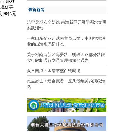
源，抓好
环境优美
最新新闻
到
90
亿元
筑牢暑期安全防线 南海新区开展防溺水文明
实践活动
一家山东企业让越南官员点赞，中国智慧渔
业的出海密码是什么
关于对南海新区海晏路、明珠西路部分路段
实行限制通行交通管理措施的通告
夏日南海：水清草盛白鹭翩飞
此生必去！烟台藏着一座风景绝美的顶级海
岛