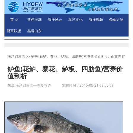
首 页
蓝色浪潮
海洋风云
海洋文化
海洋视频
领军人物
财富联盟
品牌山东
海洋财富网
>>
鲈鱼(花鲈、寨花、鲈板、四肋鱼)营养价值剖析
>> 正文内容
鲈鱼(花鲈、寨花、鲈板、四肋鱼)营养价
值剖析
来源:海洋财富网—美食频道 发布时间：2015-05-21 03:55:08