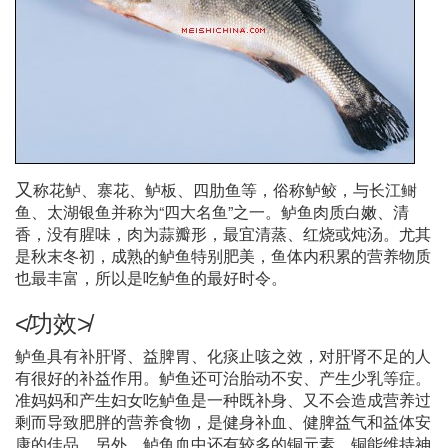
又
称花鲈、寨花、鲈板、四肋鱼等，俗称鲈鲛，与长江鲥
鱼、太湖银鱼并称为“四大名鱼”之一。鲈鱼肉质白嫩、清
香，没有腥味，肉为蒜瓣形，最宜清蒸、红烧或炖汤。尤其
是秋末冬初，成熟的鲈鱼特别肥美，鱼体内积累的营养物质
也最丰富，所以是吃鲈鱼的最好时令。
≮功效≯
鲈鱼具有补肝肾、益脾胃、化痰止咳之效，对肝肾不足的人
有很好的补益作用。鲈鱼还可治胎动不安、产生少乳等症。
准妈妈和产生妇女吃鲈鱼是一种既补身、又不会造成营养过
剩而导致肥胖的营养食物，是健身补血、健脾益气和益体安
康的佳品。另外，鲈鱼血中还有较多的铜元素。铜能维持神