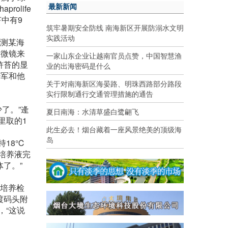
最新新闻
olife
中有9
筑牢暑期安全防线 南海新区开展防溺水文明
实践活动
预测某海
显微镜来
一家山东企业让越南官员点赞，中国智慧渔
浒苔的显
业的出海密码是什么
少军和他
关于对南海新区海晏路、明珠西路部分路段
实行限制通行交通管理措施的通告
了。”逄
夏日南海：水清草盛白鹭翩飞
里取的1
此生必去！烟台藏着一座风景绝美的顶级海
岛
持18℃
培养液完
了。”
种培养检
渡码头附
，“这说