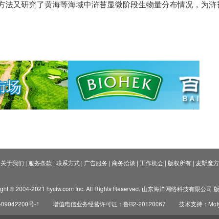
种方法又研究了黄海等海域中浒苔显微阶段生物量分布情况，为浒
关于我们
|
服务条款
|
联系方式
|
广告服务
|
商务洽谈
|
工作机会
|
版权所有
|
麦斯魔方
ight © 2004-2021 hycfw.com Inc. All Rights Reserved. 山东海洋网络科技有限公
09042200号-1
增值电信业务经营许可证：鲁B2-20120067
技术支持：Mofyi