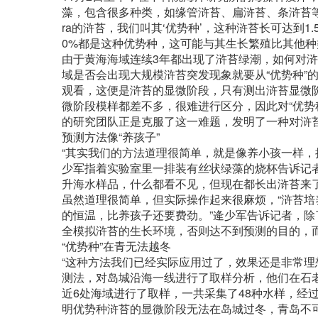
藻，包含很多种类，如缘管浒苔、扁浒苔、条浒苔等，“近
ra的浒苔，我们叫其‘优势种’，这种浒苔长可达到
0%都是这种优势种，这可能与其生长繁殖比其他种
由于黄海海域连续3年都出现了浒苔绿潮，如何对
域是否会出现大规模浒苔突发现象就要从“优势种”
观看，这便是浒苔的显微阶段，只有测出浒苔显微
微阶段模样都差不多，很难进行区分，因此对“优势
的研究团队正是克服了这一难题，发明了一种对浒
预测方法像“养孩子”
“其实我们的方法道理很简单，就是像养小孩一样，
少军指着实验室里一排装有丝状绿藻的烧杯告诉记者
升海水样品，什么都看不见，但现在都长出浒苔来了
虽然道理很简单，但实际操作起来很麻烦，“浒苔培
的恒温，比养孩子还要费劲。”逄少军告诉记者，
全模拟浒苔的生长环境，否则达不到预测的目的，而
“优势种”在青无法越冬
“这种方法我们已经实际应用过了，效果还是非常理想
测法，对岛城沿海一线进行了取样分析，他们在石
近6处海域进行了取样，一共采集了48种水样，经
明优势种浒苔的显微阶段无法在岛城过冬，青岛不