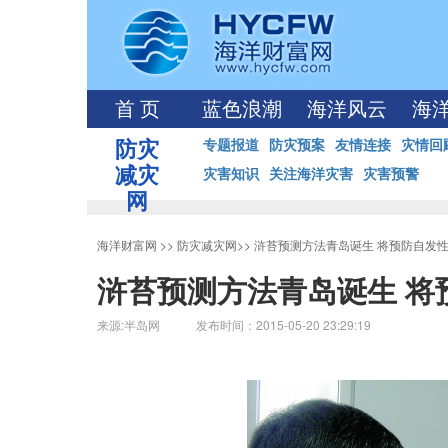
首 页
蓝色浪潮
海洋风云
海
防灾
专题报道
防灾预案
友情连接
灾情回
减灾
灾害知识
关注海洋灾害
灾害预警
网
海洋财富网
>>
防灾减灾网
>>
浒苔预测方法青岛诞生 将预防自发
浒苔预测方法青岛诞生 将
来源:半岛网 发布时间：2015-05-20 23:29:19