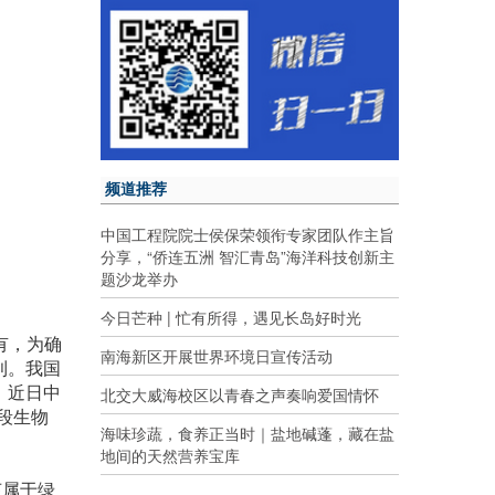
频道推荐
中国工程院院士侯保荣领衔专家团队作主旨
分享，“侨连五洲 智汇青岛”海洋科技创新主
题沙龙举办
今日芒种 | 忙有所得，遇见长岛好时光
有，为确
南海新区开展世界环境日宣传活动
利。我国
，近日中
北交大威海校区以青春之声奏响爱国情怀
段生物
海味珍蔬，食养正当时｜盐地碱蓬，藏在盐
地间的天然营养宝库
苔属于绿