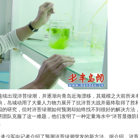
国黄海连续出现浒苔绿潮，并逐渐向青岛近海漂移，其规模之大前所未
响，岛城动用了大量人力物力展开了抗浒苔大战并最终取得了胜
因的研究，但对浒苔绿潮如何预测却始终找不到很好的解决方法
研团队克服了这一难题，他们发明了一种定量海水中“浒苔显微阶
。
，逄少军向记者介绍了预测浒苔绿潮突发的新方法。据介绍，浒