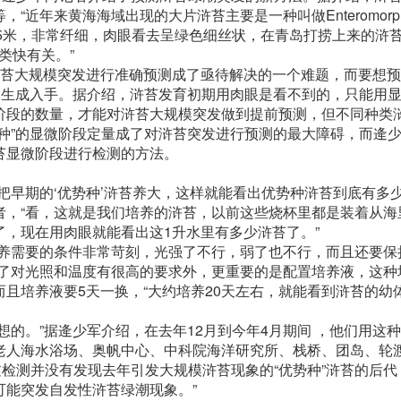
年来黄海海域出现的大片浒苔主要是一种叫做Enteromorphapr
1.5米，非常纤细，肉眼看去呈绿色细丝状，在青岛打捞上来的浒苔
类快有关。”
浒苔大规模突发进行准确预测成了亟待解决的一个难题，而要想
的生成入手。据介绍，浒苔发育初期用肉眼是看不到的，只能用
阶段的数量，才能对浒苔大规模突发做到提前预测，但不同种类
种”的显微阶段定量成了对浒苔突发进行预测的最大障碍，而逄
苔显微阶段进行检测的方法。
把早期的‘优势种’浒苔养大，这样就能看出优势种浒苔到底有多少
，“看，这就是我们培养的浒苔，以前这些烧杯里都是装着从海
，现在用肉眼就能看出这1升水里有多少浒苔了。”
养需要的条件非常苛刻，光强了不行，弱了也不行，而且还要保
除了对光照和温度有很高的要求外，更重要的是配置培养液，这种
且培养液要5天一换，“大约培养20天左右，就能看到浒苔的幼体
的。”据逄少军介绍，在去年12月到今年4月期间 ，他们用这
老人海水浴场、奥帆中心、中科院海洋研究所、栈桥、团岛、轮
过检测并没有发现去年引发大规模浒苔现象的“优势种”浒苔的后代
可能突发自发性浒苔绿潮现象。”