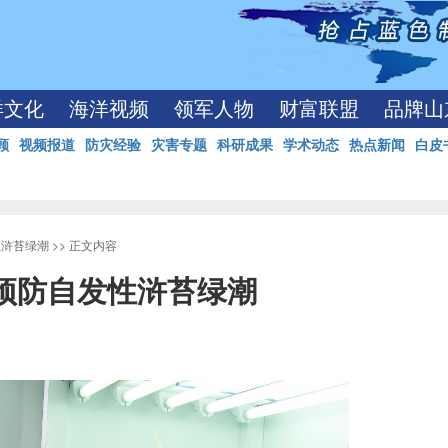
洋文化
海洋视频
领军人物
财富联盟
品牌山
顾
视频报道
防灾经验
灾害专题
科研成果
学术动态
热点新闻
白皮
性浒苔绿潮
>> 正文内容
预防自发性浒苔绿潮