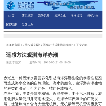
首 页
蓝色浪潮
海洋风云
海洋文化
海洋视频
领军人物
财富联盟
品牌山东
海洋财富网
>>
防灾减灾网
>>
遥感方法观测海洋赤潮
>> 正文内容
遥感方法观测海洋赤潮
来源:李新宾 发布时间：2015-05-21 00:19:00
赤潮是一种因海水富营养化引起海洋浮游生物的暴发性繁殖
而造成海水变色的自然现象。海水的颜色，由浮游赤潮生物
的种类而决定，可为红色、桔红色或褐色。
赤潮生物，主要是藻类植物。近些年来，由于污水排放，农
用化肥大量使用并随雨水流失，近海给饵养殖业的广泛发
展，使近岸海水含有大量无机氮、无机磷等无机营养素及可