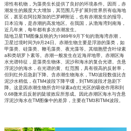
溶性有机物，为藻类生长提供了良好的环境条件。因而，赤
潮发生的频度大大增加，其范围几乎扩展到世界所有临海地
区，甚至在阿拉斯加的巴罗岬附近，也有赤潮发生的报导。
日本沿海，是赤潮的高发地区。在我国，从渤海湾到南海，
近几年来，每年都有多次赤潮发生。
陆地卫星TM图像反映的为1989年9月下旬的渤海湾赤潮，
卫星过境时间为9月24日。赤潮生物主要是浮游的藻类，如
甲藻类、硅藻类、鞭毛藻类、夜光藻等。其细胞壁含叶绿素
a和类胡罗卜素等。赤潮一般发生在近海岸地带。赤潮区海
水光谱特征，是藻类生物体、泥沙和海水的复合光谱。含悬
浮泥沙的海水，在光谱的黄、红范围，具有很高的反射率，
但到红外后急剧下降。含赤潮生物海水，TM3波段数值比含
泥沙水稍低，在TM4波段下降平缓，到TM5波段才急剧下
降。这是因赤潮生物所含叶绿素a在红光区的吸收作用和到
0.68微米后反射的陡坡效应所形成。因此赤潮区海水与含悬
浮泥沙海水在TM图像中的差异，主要在TM3和TM4波段。