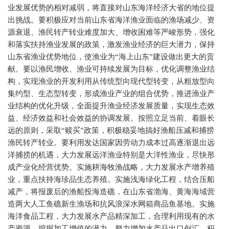
业发展优势的相对减弱，将直接对山东海洋经济大省的地位提
出挑战。要积极应对当前山东省海洋渔业面临的渔场减少、资
源衰退、渔民转产转业难度加大、增收困难等严峻形势，强化
和落实扶持渔业发展的政策，激发渔业经济的巨大潜力，保持
山东省渔业优势地位，使渔业为“海上山东”建设做出更大的贡
献。要以渔民增收、渔业可持续发展为目标，优化调整渔业结
构，实现渔业的开发利用从传统型向现代型转变，从粗放型向
集约型、生态型转变，形成渔业产业的组合优势，推进渔业产
业结构的优化升级，全面提升渔业经济发展质量，实现生态效
益、经济效益和社会效益的协调发展。按照立足当前、着眼长
远的原则，采取“赎买”政策，积极稳妥地搞好渔船压减和捕捞
渔民转产转业。要利用发达国家因劳动力成本过高逐渐退出远
洋捕捞的机遇，大力发展远洋渔业特别是大洋性渔业，尽快形
成产业化经营优势。实施耕海牧渔战略，大力发展水产增养殖
业，重点扶持海珍品生态养殖。实施浅海绿化工程，结合压船
减产，将报废后的渔船投海造礁，在山东省渤海、黄海海域营
造两大人工鱼礁新生渔场和抗风浪深水网箱商品鱼基地。实施
海洋食品工程，大力发展水产品精深加工，合理利用现有的水
产资源，挖掘加工增值的潜力，努力增加水产品出口创汇。积