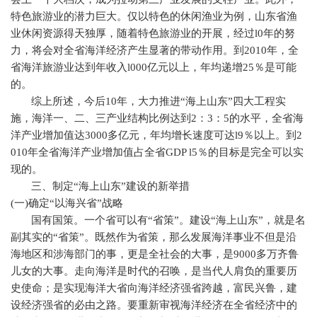
特色旅游业的潜力巨大。仅以特色的休闲渔业为例，山东省渔
业休闲资源得天独厚，随着特色旅游业的开展，经过
l0
年的努
力，将会对全省海洋经济产生显著的带动作用。到
2010
年，全
省海洋旅游业达到年收入
l000
亿元以上，年均递增
25
％是可能
的。
综上所述，今后
10
年，大力推进“海上山东”四大工程实
施，海洋一、二、三产业结构比例达到
2
：
3
：
5
的水平，全省海
洋产业增加值达
3000
多亿元，年均增长速度可达
l9
％以上。到
2
010
年全省海洋产业增加值占全省
GDP l5
％的目标是完全可以实
现的。
三、制定“海上山东”建设的新举措
(
一
)
确定“以海兴省”战略
国有国策。一个省可以有“省策”。建设“海上山东”，就是名
副其实的“省策”。既然作为省策，那么发展海洋事业不但是沿
海地区和涉海部门的事，更是全社会的大事，是
9000
多万齐鲁
儿女的大事。走向海洋是时代的召唤，是当代人肩负的重要历
史使命；是实现海洋大省向海洋经济强省跨越，富民兴鲁，建
设经济强省的必由之路。要重新审视海洋经济在全省经济中的