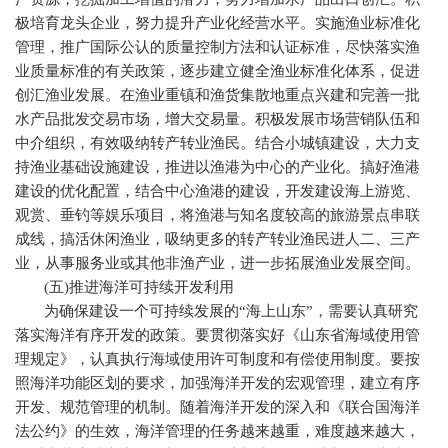
极培育龙头企业，努力提升产业化经营水平。实施渔业标准化
管理，推广国际公认的质量控制方法和认证标准，尽快落实渔
业质量标准的有关政策，逐步建立健全渔业标准化体系，促进
创汇渔业发展。在渔业重镇和渔货集散地重点兴建和完善一批
水产品批发交易市场，增大交易量。积极发展市场营销队伍和
中介组织，有效吸纳转产转业渔民。结合小城镇建设，大力支
持渔业基础设施建设，推进以渔港为中心的产业化。搞好渔港
建设的优化配置，结合中心渔港的建设，开发建设海上游览、
观赏、垂钓等娱乐项目，将渔港与知名度较高的旅游景点串联
成线，搞活休闲渔业，吸纳更多的转产转业渔民进人二、三产
业，从事服务业或其他非渔产业，进一步拓展渔业发展空间。
(
五
)
推进海洋可持续开发利用
为确保建设一个可持续发展的“海上山东”，需要认真研究
落实海洋有序开发的政策。要贯彻落实好《山东省海域使用管
理规定》，认真执行海域使用许可制度和有偿使用制度。要按
照海洋功能区划的要求，加强海洋开发的宏观管理，建立有序
开发、规范管理的机制。随着海洋开发的深入和《联合国海洋
法公约》的生效，海洋管理的任务越来越重，难度越来越大，