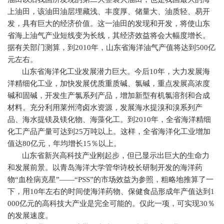
上油田，该油田油层埋藏浅、丰度厚、储量大、油质轻、易开
发，具有巨大的经济价值。这一油田的发现和开发，将使山东
省海上油气产业短线变为长线，其经济效益将会大幅度增长。
据有关部门测算，到
2010
年，山东省海洋油气产值将达到
500
亿
元左右。
山东省海洋化工业发展潜力巨大。今后
10
年，大力发展海
洋精细化工业，加快发展优质重质碱、氯碱，重点发展高浓度
碱和固碱，开发生产氯系列产品，增加新型有机氯溶剂和合成
材料。充分利用莱州湾卤水资源，发展海水提溴和溴系列产
品、海水提镁及镁化物、海藻化工。到
2010
年，全省海洋精细
化工产品产量可达到
25
万吨以上。这样，全省海洋化工业增加
值达
80
亿元，年均增长
15
％以上。
山东省新兴高科技产业刚起步，但已显示出巨大的生命力
和发展前景。以青岛海洋大学管华诗校长研制开发的海洋药
物“血栓病克星”——“
PSS
”的市场效益为参照，粗略地推算了一
下，用
10
年左右的时间使海洋药物、保健食品形成年产值达到
1
000
亿元的高科技大产业是完全可能的。仅此一项，可实现
30
％
的发展速度。