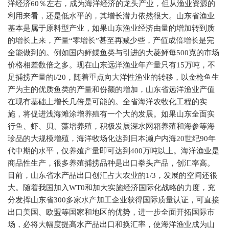
洋经济
60
％左右，成为海洋经济的龙头产业，但从渔业资源的
利用来看，还是低水平的，其增长潜力依然很大。山东省渔业
基本是属于原料型产业，如果山东渔业经济由量的增加转到质
的增长上来，产量“零增长”甚至再减少些，产值成倍增长是完
全能做到的。例如国内鲆鲽鱼类与引进的大菱鲆每
500
克的市场
价格相差数倍之多。现在山东远洋渔业年产量只有
15
万吨，不
足捕捞产量的
l
/
20
，随着重点向大洋性渔业的转移，以金枪鱼生
产为主的优质鱼类的产量和份额的增加，山东省远洋渔业产值
在现有基础上增长几倍是可能的。全省海洋农牧化工程的实
施，将促进浅海滩涂增养殖有一个大的发展。如果山东全面实
行鱼、虾、贝、藻增养殖，积极发展深水网箱养殖和海参等海
珍品的大规模增殖，海洋牧场化达到日本濑户内海
20
世纪
90
年
代中期的水平，仅养殖产量即可达到
400
万吨以上。海洋渔业是
商品性生产，很多养殖捕捞品种是出口拳头产品，创汇率高。
目前，山东省水产品出口创汇占大农业的
1
/
3
，发展的空间还很
大。随着我国加入
WT0
和加大实施经济国际化战略的力度，充
分发挥山东省
300
多家水产加工企业获得国际质量认证，可直接
出口美国、欧盟等国家和地区的优势，进一步全面开拓国际市
场，必将大幅度提高水产品出口和换汇率，使海洋渔业成为山