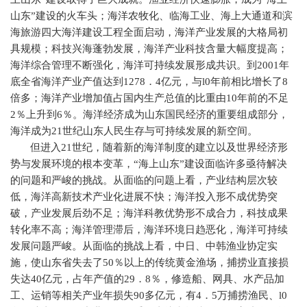
山东”建设的火车头；海洋农牧化、临海工业、海上大通道和滨
海旅游四大海洋建设工程全面启动，海洋产业发展的大格局初
具规模；科技兴海蓬勃发展，海洋产业科技含量大幅度提高；
海洋综合管理不断强化，海洋可持续发展形成共识。到
2001
年
底全省海洋产业产值达到
1278
．
4
亿元，与
l0
年前相比增长了
8
倍多；海洋产业增加值占国内生产总值的比重由
10
年前的不足
2
％上升到
6
％。海洋经济成为山东国民经济的重要组成部分，
海洋成为
21
世纪山东人民生存与可持续发展的新空间。
但进入
21
世纪，随着新的海洋制度的建立以及世界经济形
势与发展环境的根本变革，“海上山东”建设面临许多亟待解决
的问题和严峻的挑战。从面临的问题上看，产业结构层次较
低，海洋高新技术产业化进展不快；海洋投入形不成优势突
破，产业发展后劲不足；海洋科教优势形不成合力，科技成果
转化率不高；海洋管理滞后，海洋环境日趋恶化，海洋可持续
发展问题严峻。从面临的挑战上看，中日、中韩渔业协定实
施，使山东省失去了
50
％以上的传统黄金渔场，捕捞业直接损
失达
40
亿元，占年产值的
29
．
8
％，修造船、网具、水产品加
工、运销等相关产业年损失
90
多亿元，有
4
．
5
万捕捞渔民、
l0