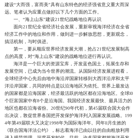
建设“大而强，富而美”具有山东特色的经济强省意义重大而深
远。笔者认为应重点做好以下几个方面的工作。
一、“海上山东”建设
21
世纪战略地位再认识
面向
21
世纪全省经济社会发展，重新审视海洋经济在全省
经济工作中的地位和作用，做到进一步解放思想，更新观念，
搞活机制，与时俱进。
第一，要从顺应世界经济发展大潮，抢占
21
世纪发展制高
点的高度，对“海上山东”建设的战略地位进行再认识。
海洋是一个巨大的资源宝库，开发蓝色国土，拓展生存和
发展空间，已成为当今世界的潮流。从国际经济发展进程看，
全球经济中心先后由地中海沿岸国家转移到大西洋沿岸和太平
洋沿岸国家，共同的特点是以沿海地区为依托。世界上最发达
的国家都是沿海国家，经济最活跃的地区都在沿海地区。全球
l0
个巨富国家中有
8
个是沿海国。我国经济发展最快、最具活力的
地区也都在沿海省份。
20
世纪
90
年代初，第
45
届联合国大会作
出决议，敦促世界各国把开发保护海洋列入国家发展战略。
199
4
年第
49
届联大又决定
1998
年为国际海洋年。同年
ll
月生效的
《联合国海洋法公约》，标志着海洋已由以往的自由粗放利用
进入规范管理、深度开发时代。目前，许多国家都把海洋开发