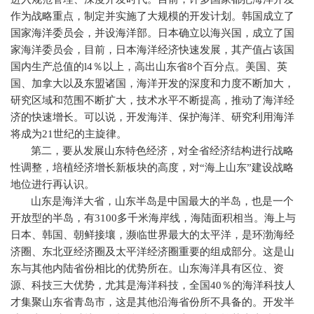
作为战略重点，制定并实施了大规模的开发计划。韩国成立了
国家海洋委员会，并设海洋部。日本确立以海兴国，成立了国
家海洋委员会，目前，日本海洋经济快速发展，其产值占该国
国内生产总值的
l4
％以上，高出山东省
8
个百分点。美国、英
国、加拿大以及东盟诸国，海洋开发的深度和力度不断加大，
研究区域和范围不断扩大，技术水平不断提高，推动了海洋经
济的快速增长。可以说，开发海洋、保护海洋、研究利用海洋
将成为
21
世纪的主旋律。
第二，要从发展山东特色经济，对全省经济结构进行战略
性调整，培植经济增长新板块的高度，对“海上山东”建设战略
地位进行再认识。
山东是海洋大省，山东半岛是中国最大的半岛，也是一个
开放型的半岛，有
3100
多千米海岸线，海陆面积相当。海上与
日本、韩国、朝鲜接壤，濒临世界最大的太平洋，是环渤海经
济圈、东北亚经济圈及太平洋经济圈重要的组成部分。这是山
东与其他内陆省份相比的优势所在。山东海洋具有区位、资
源、科技三大优势，尤其是海洋科技，全国
40
％的海洋科技人
才集聚山东省青岛市，这是其他沿海省份所不具备的。开发半