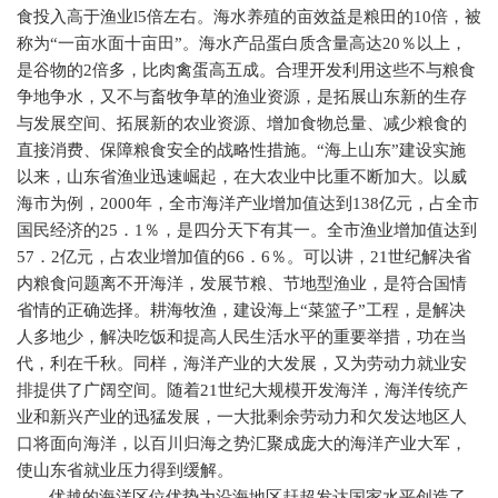
食投入高于渔业
l5
倍左右。海水养殖的亩效益是粮田的
10
倍，被
称为“一亩水面十亩田”。海水产品蛋白质含量高达
20
％以上，
是谷物的
2
倍多，比肉禽蛋高五成。合理开发利用这些不与粮食
争地争水，又不与畜牧争草的渔业资源，是拓展山东新的生存
与发展空间、拓展新的农业资源、增加食物总量、减少粮食的
直接消费、保障粮食安全的战略性措施。“海上山东”建设实施
以来，山东省渔业迅速崛起，在大农业中比重不断加大。以威
海市为例，
2000
年，全市海洋产业增加值达到
138
亿元，占全市
国民经济的
25
．
1
％，是四分天下有其一。全市渔业增加值达到
57
．
2
亿元，占农业增加值的
66
．
6
％。可以讲，
21
世纪解决省
内粮食问题离不开海洋，发展节粮、节地型渔业，是符合国情
省情的正确选择。耕海牧渔，建设海上“菜篮子”工程，是解决
人多地少，解决吃饭和提高人民生活水平的重要举措，功在当
代，利在千秋。同样，海洋产业的大发展，又为劳动力就业安
排提供了广阔空间。随着
21
世纪大规模开发海洋，海洋传统产
业和新兴产业的迅猛发展，一大批剩余劳动力和欠发达地区人
口将面向海洋，以百川归海之势汇聚成庞大的海洋产业大军，
使山东省就业压力得到缓解。
优越的海洋区位优势为沿海地区赶超发达国家水平创造了