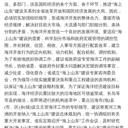
业、多部门，涉及国民经济的各个方面、各个环节，推进“海上
山东”建设关系到全省改革开放和国民经济发展的大局。因此，
必须切实加强组织领导，形成海洋开发的整体合力。遵循市场
经济规律，解决好目前大市场、大流通与部门职能分割、条块
分割的矛盾，为海洋开发营造一个良好的发展环境。要适应“海
上山东”建设的需要，科学划分市场和政府宏观管理的调控范
围，并在财政、信贷、税收、人事等方面进行配套改革，建立
海洋开发行为的定向机制、动力机制、配合机制、调控机制。
为了有效地抓好协调工作，建议省政府设专管海洋工作的副秘
书长，协助省委、省政府作好重大问题解决宏观协调等事宜，
减少扯皮，强化督办；省成立“海上山东”建设专家咨询委员
会，作为领导小组实施重要决策和重点工程建设的咨询机构，
以保证“海上山东”建设顺利发展。为了保证海洋经济建设目标
的实现，海洋经济比重比较大的沿海地区可借鉴荣成、长岛等
市县的做法，在即将进行的机构改革中，重点沿海市
(
地
)
县
(
市、区
)
乡
(
镇
)
设立主管海洋工作的专职领导。建议将黄河三角
洲的开发纳入“海上山东”建设总体规划内，统一协调组织有关
重大开发事宜。省应定期召开“海上山东”工作会议，及时研究
解决“海上山东”建设的重大问题。要实行“海上山东”建设目标责