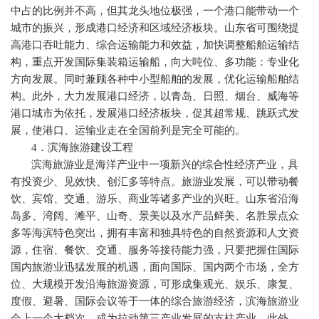
中占的比例并不高，但其龙头地位极强，一个港口能带动一个
城市的振兴，形成港口经济和区域经济板块。山东省可围绕提
高港口吞吐能力、综合运输能力和效益，加快调整船舶运输结
构，重点开发国际集装箱运输船，向大吨位、多功能：专业化
方向发展。同时兼顾各种中小型船舶的发展，优化运输船舶结
构。此外，大力发展港口经济，以青岛、日照、烟台、威海等
港口城市为依托，发展港口经济板块，促其超常规、跳跃式发
展，使港口、运输业走在全国前列是完全可能的。
4
．滨海旅游建设工程
滨海旅游业是海洋产业中一项新兴的综合性经济产业，具
有投资少、见效快、创汇多等特点。旅游业发展，可以带动餐
饮、宾馆、交通、游乐、商业等诸多产业的兴旺。山东省沿海
岛多、湾阔、滩平、山奇、景美以及水产品鲜美、名胜景点众
多等海滨特色突出，拥有丰富和独具特色的自然资源和人文资
源，住宿、餐饮、交通、服务等接待能力强，只要把握住国际
国内旅游业迅猛发展的机遇，面向国际、国内两个市场，全方
位、大规模开发沿海旅游资源，可形成集观光、娱乐、康复、
度假、避暑、国际会议等于一体的综合旅游经济，滨海旅游业
会上一个大档次，成为拉动第三产业发展的支柱产业。此外，