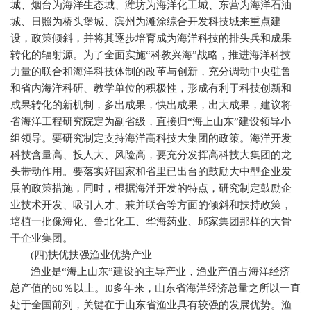
城、烟台为海洋生态城、潍坊为海洋化工城、东营为海洋石油
城、日照为桥头堡城、滨州为滩涂综合开发科技城来重点建
设，政策倾斜，并将其逐步培育成为海洋科技的排头兵和成果
转化的辐射源。为了全面实施“科教兴海”战略，推进海洋科技
力量的联合和海洋科技体制的改革与创新，充分调动中央驻鲁
和省内海洋科研、教学单位的积极性，形成有利于科技创新和
成果转化的新机制，多出成果，快出成果，出大成果，建议将
省海洋工程研究院定为副省级，直接归“海上山东”建设领导小
组领导。要研究制定支持海洋高科技大集团的政策。海洋开发
科技含量高、投人大、风险高，要充分发挥高科技大集团的龙
头带动作用。要落实好国家和省里已出台的鼓励大中型企业发
展的政策措施，同时，根据海洋开发的特点，研究制定鼓励企
业技术开发、吸引人才、兼并联合等方面的倾斜和扶持政策，
培植一批像海化、鲁北化工、华海药业、邱家集团那样的大骨
干企业集团。
(
四
)
扶优扶强渔业优势产业
渔业是“海上山东”建设的主导产业，渔业产值占海洋经济
总产值的
60
％以上。
l0
多年来，山东省海洋经济总量之所以一直
处于全国前列，关键在于山东省渔业具有较强的发展优势。渔