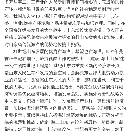
多万从事二、三产业的人员受到直接和间接影响，完成渔民转
产转业和渔船报废的任务艰巨，渔区的社会稳定受到严峻考
验。我国加入
WT0
，海洋产业结构和贸易结构需要进一步调
整，渔业
I
搀生产环境和产品质量标准亟待加强管理。同时，在
全国海洋经济发展的大坐标中，山东增长速度减慢，位次正在
后移；沿海兄弟省份发展海洋经济追赶山东省的步伐加快，也
对山东省传统海洋的优势地位提出挑战。
21
世纪山东发展的优势在海洋，希望也在海洋。
l997
年吴
官正书记在烟台、威海视察工作时曾指出：“建设‘海上山东’这
一宏伟的跨世纪工程是
21
世纪山东最重要的新的经济增长点，
是山东人民生存和发展的新空间，是解决东西部大批劳动力就
业的好途径，是富裕山东人民的大举措，是功在当代、利在千
秋的大事。”张高丽省长最近也指出：“要充分认识发展海洋经
济对调整优化经济结构、增强发展后劲、实施外向带动战略的
重大意义，积极向海洋进军，发展海洋产业群，建设海洋经济
带，加快向海洋经济强省的目标迈进。”落实吴书记和张省长的
重要指示，继续保持山东省海洋经济发展的优势，正确分析面
临的机遇和挑战，确定“海上山东”建设的新思路、新目标、新
举措，对于推动“海上山东”建设在
21
世纪有更大的突破，对于