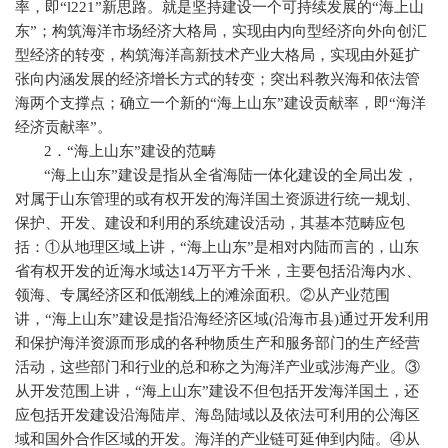
率，即“
l221
”新思路。就是坚持建设一个可持续发展的“海上山
东”；构筑海洋市场经济大格局，实现由内向型经济向外向创汇
型经济的转变，构筑海洋高新技术产业大格局，实现由外延扩
张向内涵发展的经济增长方式的转变；突出科教兴海和依法管
海两个支撑点；确立一个新的“海上山东”建设贡献率，即“海洋
经济贡献率”。
2
．“海上山东”建设的范畴
“海上山东”建设是指从全省海陆一体化建设的全局出发，
对属于山东管理的或有权开发的海洋国土资源进行统一规划、
保护、开发、建设和利用的系统建设活动，其基本范畴应包
括：①从地理区域上讲，“海上山东”是相对内陆而言的，山东
省有权开发的近海水域达
14
万平方千米，主要包括沿海内水、
领海、专属经济区和低潮线上的滩涂面积。②从产业范围
讲，“海上山东”建设是指沿海经济区域
(
沿海市县
)
通过开发利用
和保护海洋资源而形成的各种物质生产和服务部门的生产经营
活动，这些部门和行业的总和称之为海洋产业或涉海产业。③
从开发范围上讲，“海上山东”建设不但包括开发海洋国土，还
应包括开发建设沿海陆岸、海岛陆域以及依法可利用的公海区
域和国外合作区域的开发。海洋的产业链可延伸到内陆。④从