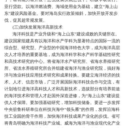
亚行贷款。以海洋燃油费、海域使用金为基础，建立“海上山
东”建设风险基金。要对海岛实行政策倾斜，加快开放开发步
伐，促其超常规发展。
(
三
)
加快发展海洋高新技术
海洋科技是产业升级和“海上山东”建设成败的关键所在。
建议国家组建具有以海洋和水产学科为显著特点的国际一流的
综合型、研究型、产业型的中国海洋特色大学，成为海洋高层
次人才培养的重要基地，成为海洋科学和水产科学基础性研究
和高技术研究的中心。将省海洋水产研究所、省海水养殖研究
所、省淡水养殖研究所合并组建省海洋与渔业研究院，搞好海
洋与渔业科技应用技术研究和成果转换。要建立海洋经济的技
术、人才、信息市场，广泛开展国际海洋科技合作与交流，有
计划地引进海洋高科技人才和高新技术，选拔部分有培养前途
的海洋技术和管理人才赴国外深造进修，为“海上山东”建设提
供人才保障。要加强基础研究，增加科技储备。要进一步发挥
中央驻鲁科研单位在科技兴海中“领头雁”的作用，发挥沿海科
技工业园的骨干作用，加快海洋科技成果产业化的步伐。省可
将青岛明确为海洋科技产业城、威海为海洋与渔业现代化产业