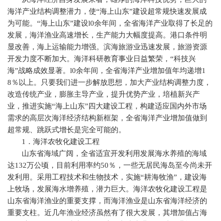
海洋产业结构调整潜力，使“海上山东”建设超常规快速发展成
为可能。“海上山东”建设
l0
余年间，全省海洋产业取得了长足的
发展，海洋渔业高速增长，生产能力大幅度提高。港口条件明
显改善，海上运输能力增强。滨海旅游业迅速发展，旅游资源
开发力度不断加大。海洋科研教育事业日益繁荣，“科技兴
海”战略成效显著。
l0
余年间，全省海洋产业增加值年均递增
1
8
％以上。只要我们进一步解放思想，加大产业结构调整力度，
改造传统产业，膨胀主导产业，提升优势产业，培植新兴产
业，推进实施“海上山东”四大建设工程，构建适应国内外市场
需求的高层次海洋经济结构新框架，全省海洋产业增加值做到
超常规、跳跃式增长是完全可能的。
1
．海洋农牧化建设工程
山东省海域广阔，全省适宜开发利用发展海水养殖的海域
达
132
万公顷，目前利用率约
50
％，一些无居民海岛至今尚未开
发利用。采用工程技术和生物技术，实施“耕海牧渔”，建设海
上牧场，发展海水增养殖，潜力巨大。海洋农牧化建设工程是
山东省海洋渔业的重要支撑，而海洋渔业是山东省海洋经济的
重要支柱。近几年渔业经济虽然有了很大发展，其增加值占海