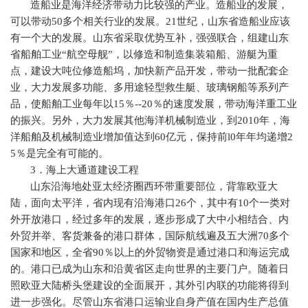
造船业是海洋经济带动力比较强的产业。造船业的发展，
可以带动
50
多个相关行业的发展。
21
世纪，山东省造船业应该
有一个大的发展。山东省采取优势互补，强强联合，组建山东
省船舶工业“航空母舰”，以修造和制造集装箱船、游艇为重
点，建设大吨位修造船坞，加快新产品开发，带动一批配套企
业，大力发展多功能、多用途轻型救生艇、玻璃钢船等系列产
品，使船舶工业每年以
15
％
--20
％的速度发展，带动海洋重工业
的振兴。另外，大力发展其他海洋机械制造业，到
2010
年，海
洋船舶及机械制造业增加值达到
60
亿元，保持前
l0
年年均递增
2
5
％是完全有可能的。
3
．海上大通道建设工程
山东沿海地处亚太经济圈西环带重要部位，背靠欧亚大
陆，面向太平洋，省内现有沿海港口
26
个，其中有
10
个一类对
外开放港口，经过多年的发展，逐步形成了大中小相结合、内
外贸并举、客货兼备的港口群体，国际航线遍及五大洲
70
多个
国家和地区，全省
90
％以上的外贸物资是通过港口和海运完成
的。港口已成为山东和沿黄省区走向世界的主要门户。随着日
照欧亚大陆桥头堡建设的全面展开，其外引内联的功能将得到
进一步强化。尽管山东省港口运输业自身产值在国内生产总值