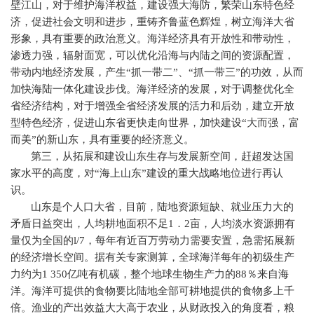
壁江山，对于维护海洋权益，建设强大海防，繁荣山东特色经
济，促进社会文明和进步，重铸齐鲁蓝色辉煌，树立海洋大省
形象，具有重要的政治意义。海洋经济具有开放性和带动性，
渗透力强，辐射面宽，可以优化沿海与内陆之间的资源配置，
带动内地经济发展，产生“抓一带二”、“抓一带三”的功效，从而
加快海陆一体化建设步伐。海洋经济的发展，对于调整优化全
省经济结构，对于增强全省经济发展的活力和后劲，建立开放
型特色经济，促进山东省更快走向世界，加快建设“大而强，富
而美”的新山东，具有重要的经济意义。
第三，从拓展和建设山东生存与发展新空间，赶超发达国
家水平的高度，对“海上山东”建设的重大战略地位进行再认
识。
山东是个人口大省，目前，陆地资源短缺、就业压力大的
矛盾日益突出，人均耕地面积不足
1
．
2
亩，人均淡水资源拥有
量仅为全国的
l
/
7
，每年有近百万劳动力需要安置，急需拓展新
的经济增长空间。据有关专家测算，全球海洋每年的初级生产
力约为
1 350
亿吨有机碳，整个地球生物生产力的
88
％来自海
洋。海洋可提供的食物要比陆地全部可耕地提供的食物多上千
倍。渔业的产出效益大大高于农业，从财政投入的角度看，粮