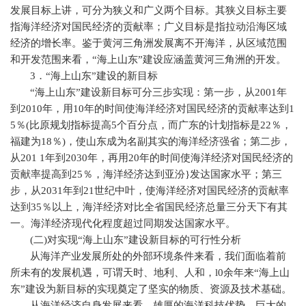
发展目标上讲，可分为狭义和广义两个目标。其狭义目标主要
指海洋经济对国民经济的贡献率；广义目标是指拉动沿海区域
经济的增长率。鉴于黄河三角洲发展离不开海洋，从区域范围
和开发范围来看，“海上山东”建设应涵盖黄河三角洲的开发。
3
．“海上山东”建设的新目标
“海上山东”建设新目标可分三步实现：第一步，从
2001
年
到
2010
年，用
10
年的时间使海洋经济对国民经济的贡献率达到
1
5
％
(
比原规划指标提高
5
个百分点，而广东的计划指标是
22
％，
福建为
18
％
)
，使山东成为名副其实的海洋经济强省；第二步，
从
201 1
年到
2030
年，再用
20
年的时间使海洋经济对国民经济的
贡献率提高到
25
％，海洋经济达到亚汾
}
发达国家水平；第三
步，从
2031
年到
21
世纪中叶，使海洋经济对国民经济的贡献率
达到
35
％以上，海洋经济对比全省国民经济总量三分天下有其
一。海洋经济现代化程度超过同期发达国家水平。
(
二
)
对实现“海上山东”建设新目标的可行性分析
从海洋产业发展所处的外部环境条件来看，我们面临着前
所未有的发展机遇，可谓天时、地利、人和，
l0
余年来“海上山
东”建设为新目标的实现奠定了坚实的物质、资源及技术基础。
从海洋经济自身发展来看，雄厚的海洋科技优势，巨大的