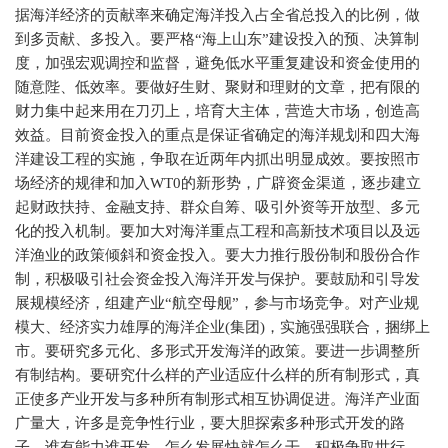
据海洋经济的贡献率来确定海洋投入占全省总投入的比例，做
到多贡献、多投入。要严格“海上山东”建设投入的预、决算制
度，加强宏观调控和监督，避免低水平重复建设和资金使用的
随意陛、低效率。要做好生财、聚财和理财的文章，把有限的
财力集中起来用在刀刃上，培育大主体，营造大市场，创造高
效益。目前资金投入的重点是保证省确定的海洋规划和四大海
洋建设工程的实施，争取在近两年内抓出明显成效。要按照市
场经济的规律和加入
WT0
的新形势，广辟资金渠道，逐步建立
起财政扶持、金融支持、群众自筹、吸引外资等开放型、多元
化的投入机制。要加大对海洋重点工程和高新技术项目以及远
洋渔业的政策倾斜和资金投入。要大力推行股份制和股份合作
制，积极吸引社会资金投入海洋开发与保护。要鼓励和引导发
展规模经济，组建产业“航空母舰”，参与市场竞争。对产业规
模大、经济实力雄厚的海洋企业
(
集团
)
，实施强强联合，捆绑上
市。要研究多元化、多形式开发海洋的政策。要进一步调整所
有制结构。要研究什么样的产业适应什么样的所有制形式，真
正使多产业开发与多种所有制形式相互协调促进。海洋产业面
广量大，许多是竞争性行业，要大胆探索多种形式开发的路
子，谁有能力谁开发，怎么发展快就怎么干。积极争取世行、