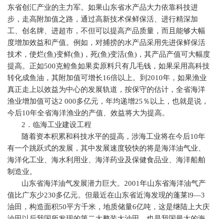
东省创汇产业的主力军。如果山东省水产品大力依靠科技进
步，走高附加值之路，通过高新技术保鲜保活、进行精深加
工、创名牌、进超市，不但可以提高产品质量，而且能够大幅
度增加效益和产值。例如，对捕捞的水产品采用先进保鲜保活
技术，使烂
(
鱼
)
变鲜
(
鱼
)
，死
(
鱼
)
变活
(
鱼
)
，其产品产值可大幅度
提高。正如
500
克鳇鱼如果卖原料只有几毛钱，如果采用高科技
转化成鱼油，其附加值可增长
16
倍以上。到
2010
年，如果渔业
真正走上以效益为中心的发展轨道，按保守的估计，全省海洋
渔业增加值可达
2 000
多亿元，年均递增
25
％以上，也就是说，
今后
10
年全省海洋渔业的产值、效益将大为提高。
2
．临海工业建设工程
随着资本积累和科技水平的提高，涉海工业将在今后
10
年
有一个跳跃式的发展，其中发展速度较快的将是海洋油气业、
海洋化工业、海水利用业、海洋药业及保健食品业、海洋船舶
制造业。
山东省海洋油气发展潜力巨大。
2001
年山东省海洋油气产
值比广东少
230
多亿元。但最近在山东省近海发现的蓬莱
l9
—
3
油田，构造面积
50
平方千米，地质储量
6
亿吨，这是继陆上大庆
油田以后我国所发现的第二大整装大油田，也是我国最大的海