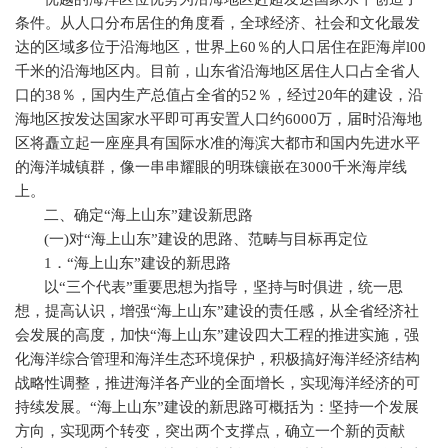
条件。从人口分布居住的角度看，全球经济、社会和文化最发
达的区域多位于沿海地区，世界上
60
％的人口居住在距海岸
l00
千米的沿海地区内。目前，山东省沿海地区居住人口占全省人
口的
38
％，国内生产总值占全省的
52
％，经过
20
年的建设，沿
海地区按发达国家水平即可再安置人口约
6000
万，届时沿海地
区将矗立起一座座具有国际水准的海滨大都市和国内先进水平
的海洋城镇群，像一串串耀眼的明珠镶嵌在
3000
千米海岸线
上。
二、确定“海上山东”建设新思路
(
一
)
对“海上山东”建设的思路、范畴与目标再定位
1
．“海上山东”建设的新思路
以“三个代表”重要思想为指导，坚持与时俱进，统一思
想，提高认识，增强“海上山东”建设的责任感，从全省经济社
会发展的高度，加快“海上山东”建设四大工程的推进实施，强
化海洋综合管理和海洋生态环境保护，积极搞好海洋经济结构
战略性调整，推进海洋各产业的全面增长，实现海洋经济的可
持续发展。“海上山东”建设的新思路可概括为：坚持一个发展
方向，实现两个转变，突出两个支撑点，确立一个新的贡献