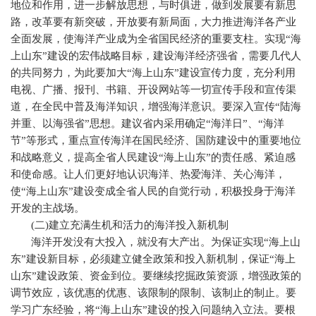
地位和作用，进一步解放思想，与时俱进，做到发展要有新思
路，改革要有新突破，开放要有新局面，大力推进海洋各产业
全面发展，使海洋产业成为全省国民经济的重要支柱。实现“海
上山东”建设的宏伟战略目标，建设海洋经济强省，需要几代人
的共同努力，为此要加大“海上山东”建设宣传力度，充分利用
电视、广播、报刊、书籍、开设网站等一切宣传手段和宣传渠
道，在全民中普及海洋知识，增强海洋意识。要深入宣传“陆海
并重、以海强省”思想。建议省内采用确定“海洋日”、“海洋
节”等形式，重点宣传海洋在国民经济、国防建设中的重要地位
和战略意义，提高全省人民建设“海上山东”的责任感、紧迫感
和使命感。让人们更好地认识海洋、热爱海洋、关心海洋，
使“海上山东”建设变成全省人民的自觉行动，积极投身于海洋
开发的主战场。
(
二
)
建立充满生机和活力的海洋投入新机制
海洋开发没有大投入，就没有大产出。为保证实现“海上山
东”建设新目标，必须建立健全政策和投入新机制，保证“海上
山东”建设政策、资金到位。要继续挖掘政策资源，增强政策的
调节效应，该优惠的优惠、该限制的限制、该制止的制止。要
学习广东经验，将“海上山东”建设的投入问题纳入立法。要根