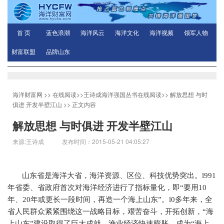
首 页
蓝色浪潮
海洋风云
海洋文化
海洋视频
领军人物
财富联盟
品牌山东
海洋财富网
>>
在线阅读
>>
王诗成海洋强国丛书在线阅读
>>
解放思想 与时
俱进 开发半壁江山
>> 正文内容
解放思想 与时俱进 开发半壁江山
来源:王诗成 发布时间：2015-05-21 04:05:27
山东省是海洋大省，海洋资源、区位、科技优势突出。
l991
年省委、省政府首次对海洋经济进行了指标量化，即“要用
10
年、
20
年或更长一段时间，再造一个海上山东”。
l0
多年来，全
省人民群众紧紧围绕这一战略目标，艰苦奋斗，开拓创新，“海
上山东”建设取得了巨大成就。渔业经济快速膨胀，成为“海上