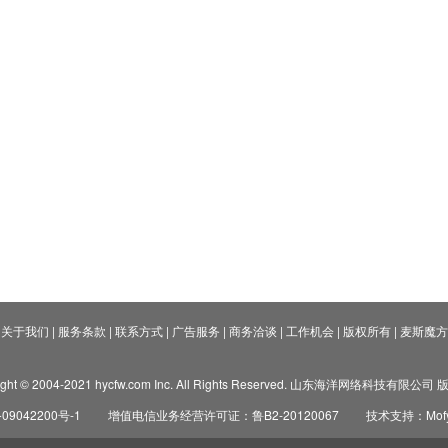
关于我们
|
服务条款
|
联系方式
|
广告服务
|
商务洽谈
|
工作机会
|
版权所有
|
麦斯魔方
ight © 2004-2021 hycfw.com Inc. All Rights Reserved. 山东海洋网络科技有限公
09042200号-1
增值电信业务经营许可证：鲁B2-20120067
技术支持：Mofyi