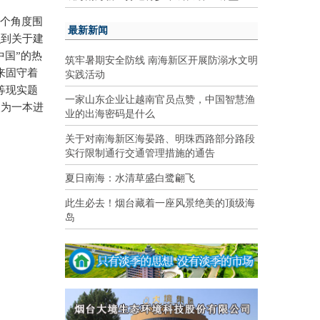
多个角度围
最新新闻
识到关于建
中国”的热
筑牢暑期安全防线 南海新区开展防溺水文明
实践活动
来固守着
等现实题
一家山东企业让越南官员点赞，中国智慧渔
失为一本进
业的出海密码是什么
关于对南海新区海晏路、明珠西路部分路段
实行限制通行交通管理措施的通告
夏日南海：水清草盛白鹭翩飞
此生必去！烟台藏着一座风景绝美的顶级海
岛