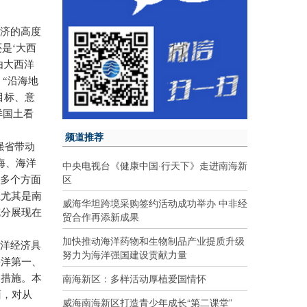
经济的高度
是‘大西
由大西洋
“沿海地
目标、意
洋国土看
频道推荐
强省带动
海、海洋
中央电视台《健康中国·行天下》走进南海新
区
内多个方面
土尤其是南
威海华坦跨境采购签约活动成功举办 中非经
充分展现在
贸合作再添新成果
加快推动海洋药物和生物制品产业提质升级
海洋经济具
努力为海洋强国建设贡献力量
海洋第一、
南海新区：多样活动厚植爱国情怀
的措施。本
面，对从
威海南海新区打造青少年成长“第二课堂”