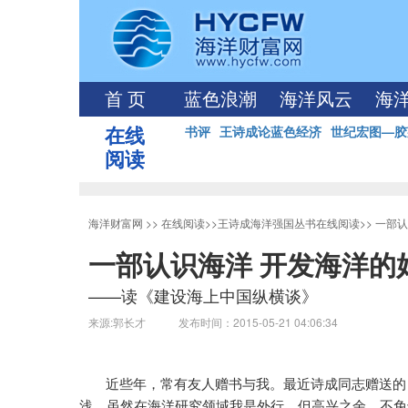
首 页
蓝色浪潮
海洋风云
海
在线
书评
王诗成论蓝色经济
世纪宏图—胶
阅读
海洋财富网
>>
在线阅读
>>
王诗成海洋强国丛书在线阅读
>>
一部认
一部认识海洋 开发海洋的
——读《建设海上中国纵横谈》
来源:郭长才 发布时间：2015-05-21 04:06:34
近些年，常有友人赠书与我。最近诗成同志赠送的
浅。虽然在海洋研究领域我是外行，但高兴之余，不免