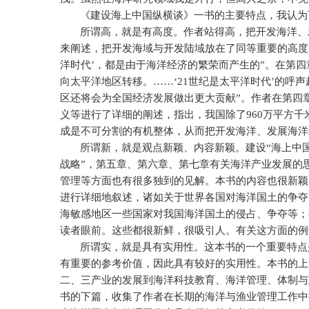
《建设海上中国纵横谈》一书的主要特点，我认为
所谓高，就是有高度。作者站得高，把开发海洋、
来阐述，把开发海域与开发陆域放在了同等重要的高度。
洋时代’，都是由于海洋经济的繁荣而产生的”。在第
向太平洋地区转移。……‘
21
世纪是太平洋时代’的呼声
区还将会为全国经济发展做出更大贡献”。作者在第四章
义等进行了详细的阐述，指出，我国除了
960
万平方千
成是不可分割的有机整体，从而把开发海洋、发展海洋
所谓新，就是观点新颖、内容新颖。建设“海上中
战略”，第五章、第六章、第七章有关海洋产业发展的
管理等方面也有很多独到的见解。本书的内容也很新颖
进行详细地叙述，诸如关于世界各国对海洋国土的争夺
海敏感地区一些国家对我国海洋国土的侵占、争夺等；
读者眼前。这些都很新鲜，很吸引人。有关这方面的例
所谓实，就是具有实用性。这本书的一个重要特点
有重要的参考价值，因此具有较好的实用性。本书的上
二、三产业的发展到海洋科技教育、海洋管理、体制与
书的下篇，收集了作者在长期的海洋与渔业管理工作中