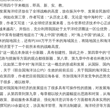
可用四个字来概括，即高、新、实、教。
发展海洋经济放在了全球战略的高度，放在振兴中华、发展全民族
例如在第三章，作者写道：“从历史上看。无论是‘地中海时代’，还
四章，作者又写道：“从全球经济发展来看，当今世界经济技术中心正
越来越高”。并指出，充分利用我国处于太平洋经济圈这一区位优势，
中富有创建性地提出了“海上中国”的概念，对“海上中国”的涵义、
米的陆地国土，还有约
300
万平方千米的海域国土，将陆地国土和海
经济置于了一个前所未有的战略高度。
国”这一观点本身就十分新颖，具有创建性。除此之外，第四章中的“
思路与措施等方面的观点都很新颖，第八章、第九章中作者在科教兴
，比如第二章中对“海洋国土”这一概念的形成和发展，从国际、国
，关于《联合国海洋法公约》生效的前前后后，关于我国的海洋国
在第四章，作者把目前我国沿海各省、市加强海洋开发竞争的态势
子很多，难以枚举。
是对我国海洋经济的发展提出了很多具有可操作性的措施，对发展
篇，从第四章到第九章，每章都以较大的篇幅提出思路和对策，从
政策、基础服务体系建设、强化海洋意识等各个方面都有具体实用
撰写的
10
余篇论文，涉及海洋管理、海洋法制建设、海洋经济等方