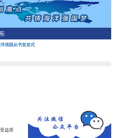
东
海洋强国丛书首发式
到受益匪