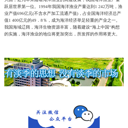
跃居世界第一位。
1994
年我国海洋渔业产量达到
1 242
万吨，渔
业产值
696
亿元
(
不含水产加工流通产值
)
，占全国海洋经济总产
值
1 400
亿元的
49
．
8
％，成为海洋经济举足轻重的产业之一。
我国海域辽阔，海洋生物资源丰富，随着建设“海上中国”构想
的实施，海洋渔业的地位将更加突出，所发挥的作用将更大。