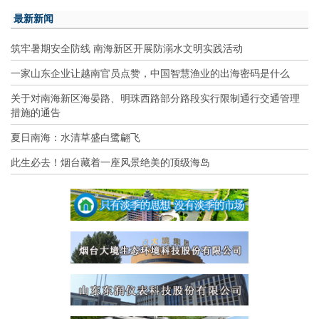
最新新闻
筑牢暑期安全防线 南海新区开展防溺水文明实践活动
一家山东企业让越南官员点赞，中国智慧渔业的出海密码是什么
关于对南海新区海晏路、明珠西路部分路段实行限制通行交通管理
措施的通告
夏日南海：水清草盛白鹭翩飞
此生必去！烟台藏着一座风景绝美的顶级海岛