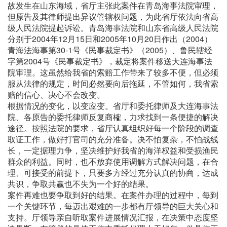
故发生在山东海域，省厅主张此案件在青岛海事法院审理，
但原告及其律师提出异议管辖权问题，为此省厅依法向省高
级人民法院提起诉讼。青岛海事法院和山东省高级人民法院
分别于2004年12月15日和2005年10月20日作出（2004）
青海法海事第30-1号《民事裁定书》（2005）、鲁民辖经
字第2004号《民事裁定书》，裁定将案件移送大连海事法
院审理。这虽然给我省的索赔工作带来了较多不便，但必须
服从法律的规定，时间必然要向后拖延，不管如何，我省索
赔的信心、决心不会改变。
根据情况的变化，以变应变。省厅和委托律师及大连海事法
院、各原告的委托律师反复商榷，力求找到一条便捷的解决
途径。按照法院的要求，省厅认真组织好每一个阶段的调查
取证工作，做好打官司的充分准备。决不怕复杂，不怕战线
长，一定据理力争，坚决维护好我省的海洋权益和受损渔民
群众的利益。同时，也不放弃使用调解方式解决问题，在合
理、可接受的前提下，只要多方经过充分认真的协商，达成
共识，争取共赢也不失为一个好的结果。
案件再难也要争取到好的结果。在案件办理的过程中，每到
一个关键环节，每迈出艰难的一步都有厅领导的巨大关心和
支持。厅领导亲自听取案件进展情况汇报，在决策中态度坚