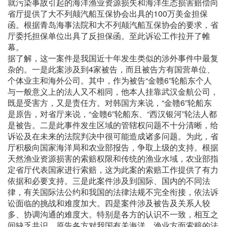
就污染事故引起的海洋渔业资源损失和海洋生态损害赔偿向
省厅提供了大不列颠汽船互保协会出具的100万美金担保
函。根据青岛海事法院和大不列颠汽船互保协会的要求，省
厅委托担保单位出具了反担保函。至此诉讼工作拉开了帷
幕。
据了解，这一案件是我国近十年发生类似的涉外事件中最复
杂的。一是此案涉及到4家被告，而且被告方有国营单位、
个体业主和海外公司。其中，作为被告“金赣6”轮船东个人
与一般意义上的法人又不相同，他本人挂靠武汉金航公司，
既是受害方，又是责任方。对韩国方来说，“金赣6”轮船东
是原告，对省厅来说，“金赣6”轮船东、“西汉银河”轮法人都
是被告。二是此事件发生区域的管辖权问题不十分清晰，给
诉讼及在未来的法院判决中很可能造成诸多问题。为此，省
厅积极向国家海洋局和农业部报告，争取上级的支持。根据
天然渔业资源损害的索赔权限和传统的渔业水域，农业部指
定省厅代表国家进行索赔，这为此案的索赔工作提供了有力
依据和必要支持。三是此案件涉及到国际、国内的不同法
律，有关国际法公约和我国的法律法规不完全衔接，依法诉
讼面临的挑战和难度加大。四是案件涉及被告及关系人较
多、协调沟通的难度大。特别是各方的认识不一致，相互之
间缺乏共识，原告各方对我国有关海洋、渔业方面索赔的法