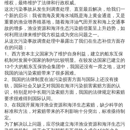
维权，最终维护了法律和行政权威。
这次污染事故从发生到调查处理、直至最后解决，给我们一
个新的启示：我省渤海及黄海水域既是海上黄金通道，又是
重要的渔业增养殖基地，随着海洋油气田开发和海上交通事
故的增多，渔业资源和海洋生态污染赔偿案呈上升趋势，如
何利用法律来维护我方权益成为突出问题之一。
从这次污染事故调查处理中暴露出了我们在生态补偿方面存
在的问题：
1、西方资本主义国家为了维护自身利益，建立的船东互保
机制对发展中国家的制约比较明显。在较发达国家已建立的
13个大的船东互保协会集团中，我国还没有一席之地，这对
我国的油污染索赔带来了很多困难。
2、我国的法律制度在油污染损害方面与国际上还没有接
轨，国际社会又缺乏对我国在海洋污染损害索赔方面的认
识，特别是对中长期污染索赔方面，我国的法律规定和索赔
要求很难得到国际认同。
3、在我国开展海洋渔业资源和海洋生态索赔，缺少科学的
标准和方法，对索赔带来的不利影响十分突出，标准亟待制
定。
为了解决以上问题，应尽快建立海洋渔业资源和海洋生态污