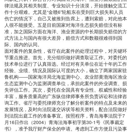
律法规及其相关制度、专业知识十分淡漠，开始接触交流工
作十分艰难。尤其是“金赣6”轮船东在受到巨大损失和人员
伤亡的情况下，自己又被推到告席上，遭到索赔，对此他本
人很不能接受。五是目前国家对海洋生态损失赔偿没有标
准，加之国际方面在海洋、渔业资源的中长期损失赔偿的方
式方法上与国内有很大差异，赔偿方式和数额很难得到国
际、国内的认同。
面对案件的复杂性，省厅在此案件的处理过程中，对关键环
节重点推进。首先，充分组织做好调查取证工作。对委托的
技术单位进行了认真筛选。经过对有关单位在近十年的工作
经验、业绩、情况及国际认可度的大小，确立了两家国家驻
鲁机构——国家海洋局北海监测中心、农业部黄渤海区渔业
生态监测中心为监测调查单位，承担此案件的外业调查、损
失评估工作。其次，委托在全国具有专业性、权威性和经验
丰富，服务质量高的广东纵信律师事务所负责诉讼和法律咨
询工作。省厅与委托律师充分了解分析案件的特点及未来的
发展情况，及时向法院递交诉状等相关资料，配合法院做好
到法院出庭工作的准备事宜。按照程序，青岛海事法院于7
月16日作出（2004）青海法海事初字第30-1号《民事裁定
书》，准予我厅财产保全的申请。考虑到工作方便且污染事