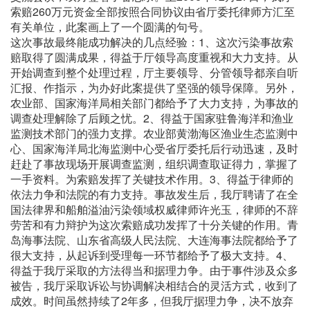
索赔260万元资金全部按照合同协议由省厅委托律师方汇至
有关单位，此案画上了一个圆满的句号。
这次事故最终能成功解决的几点经验：1、这次污染事故索
赔取得了圆满成果，得益于厅领导高度重视和大力支持。从
开始调查到整个处理过程，厅主要领导、分管领导都亲自听
汇报、作指示，为办好此案提供了坚强的领导保障。另外，
农业部、国家海洋局相关部门都给予了大力支持，为事故的
调查处理解除了后顾之忧。2、得益于国家驻鲁海洋和渔业
监测技术部门的强力支撑。农业部黄渤海区渔业生态监测中
心、国家海洋局北海监测中心受省厅委托后行动迅速，及时
赶赴了事故现场开展调查监测，组织调查取证得力，掌握了
一手资料。为索赔发挥了关键技术作用。3、得益于律师的
依法力争和法院的有力支持。事故发生后，我厅聘请了在全
国法律界和船舶溢油污染领域权威律师许光玉，律师的不辞
劳苦和有力辩护为这次索赔成功发挥了十分关键的作用。青
岛海事法院、山东省高级人民法院、大连海事法院都给予了
很大支持，从起诉到受理每一环节都给予了极大支持。4、
得益于我厅采取的方法得当和据理力争。由于事件涉及众多
被告，我厅采取诉讼与协调解决相结合的灵活方式，收到了
成效。时间虽然持续了2年多，但我厅据理力争，决不放弃