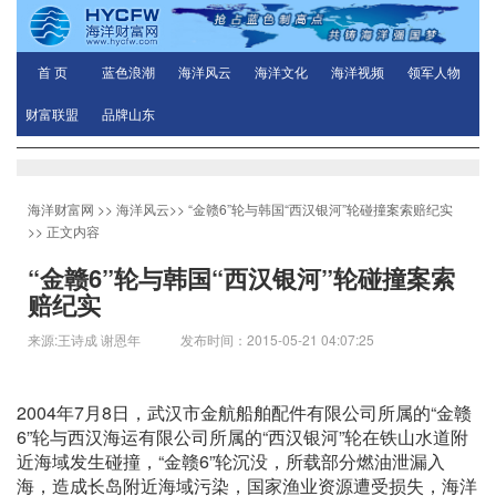
首 页
蓝色浪潮
海洋风云
海洋文化
海洋视频
领军人物
财富联盟
品牌山东
海洋财富网
>>
海洋风云
>>
“金赣6”轮与韩国“西汉银河”轮碰撞案索赔纪实
>> 正文内容
“金赣6”轮与韩国“西汉银河”轮碰撞案索
赔纪实
来源:王诗成 谢恩年 发布时间：2015-05-21 04:07:25
2004年7月8日，武汉市金航船舶配件有限公司所属的“金赣
6”轮与西汉海运有限公司所属的“西汉银河”轮在铁山水道附
近海域发生碰撞，“金赣6”轮沉没，所载部分燃油泄漏入
海，造成长岛附近海域污染，国家渔业资源遭受损失，海洋