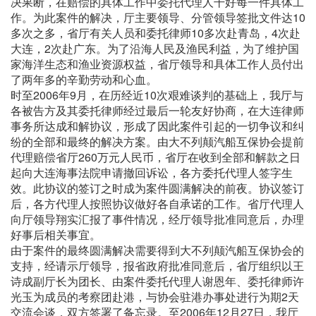
决果断，在赔偿的具体工作中委托代理人干好每一件具体工
作。为此案件的解决，厅主要领导、分管领导签批文件达10
多次之多，省厅有关人员和委托律师10多次赴青岛，4次赴
大连，2次赴广东。为了沿海人民及渔民利益，为了维护国
家海洋生态和渔业资源权益，省厅领导和具体工作人员付出
了两年多的辛勤劳动和心血。
时至2006年9月，在历经近10次艰难谈判的基础上，我厅与
各被告方及其委托律师经过最后一轮友好协商，在大连律师
事务所达成和解协议，形成了因此案件引起的一切争议和纠
纷的全部和最终的解决方案。由大不列颠汽船互保协会提前
代理赔偿省厅260万元人民币，省厅在收到全部和解款之日
起向大连海事法院申请撤回诉讼，各方委托代理人签字生
效。此协议的签订之时成为案件圆满解决的前夜。协议签订
后，各方代理人按照协议做好各自承诺的工作。省厅代理人
向厅领导翔实汇报了事件情况，经厅领导批准同意后，办理
好事后相关事宜。
由于案件的最终圆满解决需要得到大不列颠汽船互保协会的
支持，经请示厅领导，报省政府批准同意后，省厅组织以王
诗成副厅长为团长、由案件委托代理人谢恩年、委托律师许
光玉为成员的考察团赴港，与协会驻港办事处进行为期2天
交流会谈，双方签署了备忘录。至2006年12月27日，我厅