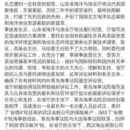
生态遭到一定程度的损害。山东省海洋与渔业厅依法代表国
家维权，开展索赔。历经二年半的艰苦谈判，最终协商解
决，打破了先判后赔的先例，开创了我国北方海洋生态索赔
和海洋渔业资源索赔的新篇章。
事故发生后，山东省海洋与渔业厅依法履行职责。厅领导决
定迅速组织力量调查，委托在全国有权威性并具有高级资质
的海洋环境监测和渔业生态环境监测单位开展技术调查、取
证，高振会主任、马绍赛主任给予了大力帮助。同时委托律
师开展诉讼工作，在充分了解、掌握事故责任方、受害方、
原油泄漏基本情况的基础上，做好与国际组织和国内有关单
位的沟通、联络，争取各方的大力关心、理解和支持。省厅
组织人员与委托律师连夜加班，起草诉讼材料和有关文本，
确保了在有效时间内向青岛海事法院递交诉讼状。
省厅积极协调法院帮助做好诉讼工作。青岛海事法院领导及
其几位具体负责的庭长和法官对省厅提出的索赔诉讼请求十
分关心和支持，在省厅的主张下，青岛海事法院启动特别紧
急程序，迅速派出一名庭长和一名办案人员赴武汉，查封
了“金赣6”轮挂靠的武汉金航公司的保险账户，冻结了“金赣
6”轮海事赔偿款。青岛海事法院与大连海事法院联系，扣押
了韩国“西汉银河”轮。在省厅的主张下，西汉海运有限公司