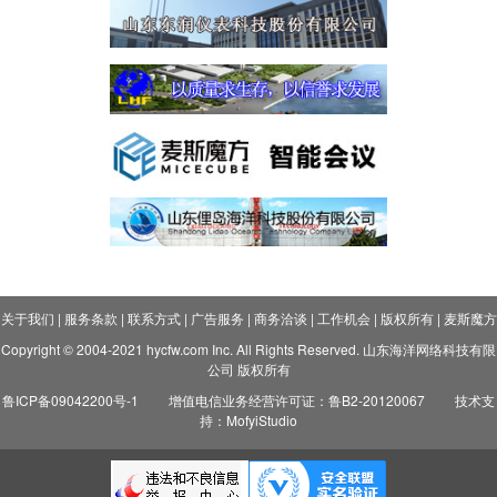
关于我们
|
服务条款
|
联系方式
|
广告服务
|
商务洽谈
|
工作机会
|
版权所有
|
麦斯魔方
Copyright © 2004-2021 hycfw.com Inc. All Rights Reserved. 山东海洋网络科技有限
公司 版权所有
鲁ICP备09042200号-1
增值电信业务经营许可证：鲁B2-20120067
技术支
持：MofyiStudio