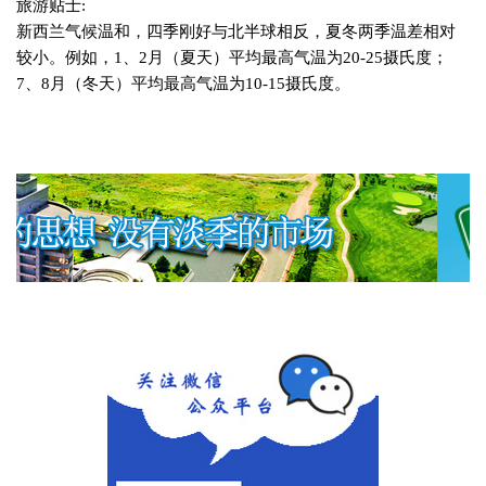
旅游贴士
:
新西兰气候温和，四季刚好与北半球相反，夏冬两季温差相对
较小。例如，
1
、
2
月（夏天）平均最高气温为
20-25
摄氏度；
7
、
8
月（冬天）平均最高气温为
10-15
摄氏度。