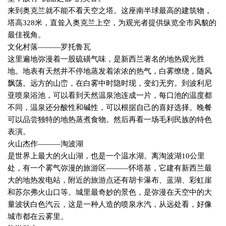
来到奥克兰就不能不看天空之塔。这座南半球最高的建筑物，
塔高
328
米，直耸入奥克兰上空，为观光者提供纵览全市风貌的
最佳视角。
文化村落———罗托鲁瓦
这里遍地弥漫着一股硫磺气味，是新西兰著名的地热观光胜
地。地表有天然井不停地蒸发着浓浓的热气，白雾缭绕，随风
飘荡。远方的山峦，在白雾中时隐时现，变幻无穷。到波利尼
亚喷泉浴池，可以看到天然温泉池连成一片，每口池的温度都
不同，温泉还分酸性和碱性，可以根据自己的喜好选择。晚餐
可以品尝独特的地热蒸煮食物。然后再看一场毛利民族的特色
表演。
火山杰作———淘波湖
是世界上最大的火山湖，也是一个温水湖。离淘波湖
10
公里
处，有一个雾气弥漫的旅游区———怀塔基，它建有新西兰最
大的地热发电站，附近的旅游点还有胡卡瀑布、蓝湖、彩虹崖
和苏尔弗火山口等。城里最奇妙的景色，是弥漫在天空中的大
量波状白色汽云，这是一种人造的喷泉水汽，从远处看，好像
城市都在云雾里。