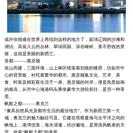
或许你很难在世界上再找到这样的地方了，延绵辽阔的沙滩和
湖泊、高耸入云的丛林、翠绿田园、深谷峻岭、美不胜收的景
致，这就是美丽的新西兰。
首都———惠灵顿
依山而建，三面环海，山上林区错落着别致的楼房，仿如市中
心的背景板，衬托着繁华的都市。惠灵顿集文化、艺术、美
食、时装及精彩夜生活于一身。惠灵顿的对岸，便是风景如画
的南岛，从市中心海港码头乘坐豪华大游轮前往，是另一种享
受。
帆船之都———奥克兰
“兼具自然风光及都市生活的最佳地方”。作为新西兰第一大
城，奥克兰的魅力触目可及。它建在塔斯曼海与太平洋之间的
峡地上，港湾优美，海水清澈，幼沙遍地，是滑浪风帆者的天
堂，故有“帆船之都”的美誉。