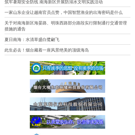
筑牢暑期安全防线 南海新区开展防溺水文明实践活动
一家山东企业让越南官员点赞，中国智慧渔业的出海密码是什么
关于对南海新区海晏路、明珠西路部分路段实行限制通行交通管理
措施的通告
夏日南海：水清草盛白鹭翩飞
此生必去！烟台藏着一座风景绝美的顶级海岛