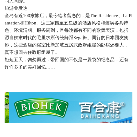
叫人陶醉。
旅游业发达
全岛有近
100
家旅店，最令笔者留恋的，是
The Residence
、
La Pl
antation
和
Hilton
。这三家四至五星级的酒店风格和装潢各具特
色、环境清幽、服务周到，且每晚都有不同的歌舞表演，包括
源自奴隶时代的毛里求斯传统舞蹈
Sega
舞。同行的日本团友笑
称，这些酒店的浴室比新加坡五房式政府组屋的卧房还要大，
真不想回去住政府组屋了。
短短五天，匆匆而过，带回国的不仅是一袋袋的纪念品，还有
许许多多的美好回忆……