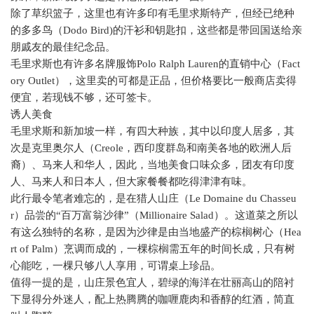
除了草织篮子，这里也有许多印有毛里求斯特产，但经已绝种
的多多鸟（
Dodo Bird)
的汗衫和钥匙扣，这些都是带回国送给亲
朋戚友的最佳纪念品。
毛里求斯也有许多名牌服饰
Polo Ralph Lauren
的直销中心（
Fact
ory Outlet
），这里卖的可都是正品，但价格要比一般商店卖得
便宜，若现钱不够，还可签卡。
诱人美食
毛里求斯和新加坡一样，有四大种族，其中以印度人居多，其
次是克里奥尔人（
Creole
，西印度群岛和南美各地的欧洲人后
裔）、马来人和华人，因此，当地美食口味众多，团友有印度
人、马来人和日本人，但大家餐餐都吃得津津有味。
此行最令笔者难忘的，是在猎人山庄（
Le Domaine du Chasseu
r
）品尝的“百万富翁沙律”（
Millionaire Salad
）。这道菜之所以
有这么独特的名称，是因为沙律是由当地盛产的棕榈树心（
Hea
rt of Palm
）烹调而成的，一棵棕榈需五年的时间长成，只有树
心能吃，一棵只够八人享用，可谓桌上珍品。
值得一提的是，山庄景色宜人，碧绿的海洋在壮丽高山的陪衬
下显得分外迷人，配上热腾腾的咖喱鹿肉和香醇的红酒，简直