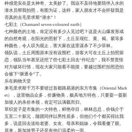
种感觉实在是太神奇、太美妙了。我迫不及待地要陪伴入水的
潜水员帮我拍照，有图为证，这样，家人朋友才不会怀疑我是
否真的去毛里求斯“潜水”！
七彩土（
Chamarel seven-coloured earth
）
七种颜色的土地，肯定没有多少人见过吧？这是火山爆发形成
的自然奇观，在阳光的照射下，土丘呈现红、黄、褐、紫等多
种颜色，令人叹为观止，害大家在这里谋杀了不少菲林。
领队说，土丘周围原本没有设围栏，游客大可在土丘上拍照留
恋，领队当年甚至还挖了些七彩土回去“作纪念”，我不禁责怪
对方破坏行情，现在大家只能看不能摸，要越过围栏拍照恐怕
会被下“驱逐令”了。
乐在购物天堂
来毛里求斯千万不要错过首都路易港的东方市集（
Oriental Mark
et
），这里物品众多，价廉物美，极具地方特色，只要耍一耍新
加坡人的杀价本领，肯定可以满载而归。
草织篮子是市集的一大特色，鲜艳夺目，林林总总，价钱介于
五至二十新元，随团同伴以男性居多，但他们个个都买得比我
多，说是回去送给老婆、女友、母亲和姐妹，令我看傻了眼。
原来，新加坡男子还是有他们温柔的一面。