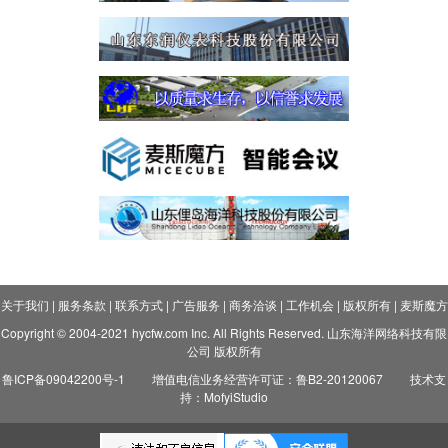
关于我们
|
服务条款
|
联系方式
|
广告服务
|
商务洽谈
|
工作机会
|
版权所有
|
麦斯魔方
Copyright © 2004-2021 hycfw.com Inc. All Rights Reserved. 山东海洋网络科技有限
公司 版权所有
鲁ICP备09042200号-1
增值电信业务经营许可证：鲁B2-20120067
技术支
持：MofyiStudio