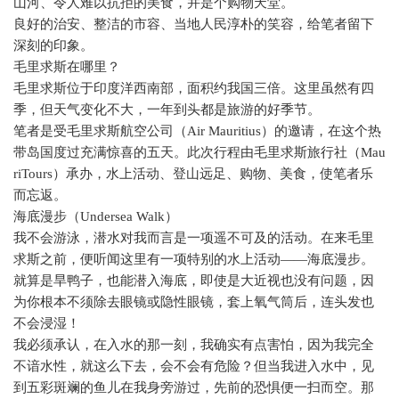
山河、令人难以抗拒的美食，并是个购物天堂。
良好的治安、整洁的市容、当地人民淳朴的笑容，给笔者留下
深刻的印象。
毛里求斯在哪里？
毛里求斯位于印度洋西南部，面积约我国三倍。这里虽然有四
季，但天气变化不大，一年到头都是旅游的好季节。
笔者是受毛里求斯航空公司（
Air Mauritius
）的邀请，在这个热
带岛国度过充满惊喜的五天。此次行程由毛里求斯旅行社（
Mau
riTours
）承办，水上活动、登山远足、购物、美食，使笔者乐
而忘返。
海底漫步（
Undersea Walk
）
我不会游泳，潜水对我而言是一项遥不可及的活动。在来毛里
求斯之前，便听闻这里有一项特别的水上活动——海底漫步。
就算是旱鸭子，也能潜入海底，即使是大近视也没有问题，因
为你根本不须除去眼镜或隐性眼镜，套上氧气筒后，连头发也
不会浸湿！
我必须承认，在入水的那一刻，我确实有点害怕，因为我完全
不谙水性，就这么下去，会不会有危险？但当我进入水中，见
到五彩斑斓的鱼儿在我身旁游过，先前的恐惧便一扫而空。那