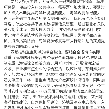
要加大投入力度，为海洋环境保护提供财力保障。海洋
环保是一项高投入的公共事业，需要逐年加大投入。要通过
加大投入不断提高海洋环境监测能力、海洋观测预报能力，
逐渐完善省市县海洋环境监测网络建设，优化海洋环境监测
网络，使全社会共享监测数据和信息资源。通过强化有关政
策和制度建设，加大投入力度，切实推动海洋资源利用技
术、海洋环保技术得到有效的推广和应用，为海洋生态保
护、海洋污染防治、海洋资源修复等重大行动计划的实施提
供强有力的政策支持。
四是推动重点海域的综合整治。要结合全省海洋实际，
对重点海域的环境综合整治做好全面部署，搞好治理规划。
制定重点海域综合整治方案。用
3
年时间，开展沿海流域、
区域、行业和重点企业的综合整治。以胶州湾、莱州湾为重
点，加大污染整治力度。继续推动胶州湾陆源污染企业的拆
迁关停工作，将一批重点污染大户撤离胶州湾沿岸，同时加
强胶州湾污染的监督和监测，确保奥帆赛场水质良好。今年
同时安排专项资金
3 000
万元用于实施
“
莱州湾生态整治示范
项目建设工程
”
，重点开展海洋环境管理能力建设、莱州湾
海洋牧场建设、自然保护区建设、湿地及渔业生态修复、入
海污染源湿地净化处理实验等示范项目，推进莱州湾生态治