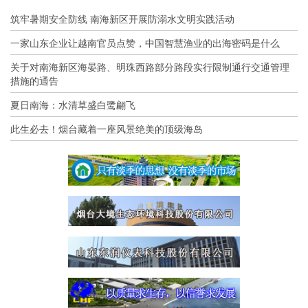
筑牢暑期安全防线 南海新区开展防溺水文明实践活动
一家山东企业让越南官员点赞，中国智慧渔业的出海密码是什么
关于对南海新区海晏路、明珠西路部分路段实行限制通行交通管理
措施的通告
夏日南海：水清草盛白鹭翩飞
此生必去！烟台藏着一座风景绝美的顶级海岛