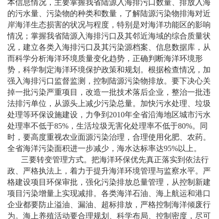
本信息情况，主要掌握我省陆源入海排污口数量、排放入海
的污水量、污染物的种类和数量，了解陆源污染物排海对近
岸海洋生态损害的状况与程度，特别是对海洋功能区的影响
情况；掌握我省陆源入海排污口及其邻近海域的综合质量状
况，建立各类入海排污口及其污染源档案、信息数据库，从
而科学分析海洋环境质量变化趋势，正确判断海洋环境形
势，科学制定海洋环境保护政策和规划。根据检查情况，加
强入海排污口监督监测，控制陆源污染物排放。要下决心关
掉一批污染严重项目，改造一批技术落后企业，整治一批违
法排污单位，从源头上减少污染总量。加快污水处理、垃圾
处理等环保设施建设，力争到
2010
年全省沿海地区城市污水
处理率不低于
85%
，生活垃圾无害化处理率不低于
80%
。同
时，要高度重视农业面源污染治理，合理使用化肥、农药。
全省海洋污染面积进一步减少，海水达标率达
95%
以上。
三要转变管理方式。把海洋环保优先真正落实到依法行
政、严格执法上，着力于提升海洋环境管理与监察水平。严
格建设项目环保审批，强化污染排放总量管理，从控制新建
项目污染增量上实现减排。各类海洋石油、海上航运和港口
企业都要防止溢油、漏油、超标排放，严格控制海洋倾废行
为。海上养殖活动要合理规划、科学布局、控制密度，尽可