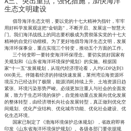

三、突出重点，强化措施，加快海洋
生态文明建设
倡导海洋生态文明，要以党的十七大精神为指针，牢牢
用好科学发展观这把
“
金钥匙
”
，不断开启、发展这一智慧大
门。我们海洋战线上的同志要积极成为贯彻落实党的十七大
精神的自觉行动楷模。为了更好地倡导海洋生态文明，发展
海洋环保事业，重点实现三个转变，推动五个方面的工作。
三个转变即一要转变海洋环保理念。要切实抓好国家有
关规划和《山东省海洋环境保护规划》的实施。根据国
家
“
十一五
”
发展规划，从现代经济理论看，人均
GDP
达到
3
000
美元。伴随着经济的持续快速发展，莱州湾沿海资源环
境压力已经达到了极限，能源消耗持续上升、土地资源日趋
紧张、环境污染形势严峻。必须更加注重人与社会的全面发
展，致力于生态环境的保护，自觉推动重点发展向优化发展
的整体转型，由经济增长向社会发展转型，真正做到优化空
间规划、优化产业结构、优化城市功能、优化社会建设、优
化生态环境。
国家已制定了《渤海环境保护总体规划》，省政府即将
印发《山东省海洋环境保护规划》。各级各部门要依据规