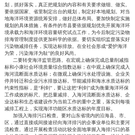
划，抓好落实，真正把规划的内容和有关要求做细、做实。
要依据国家、省里制定出台的规划，制定好本地规划。对当
地海洋环境资源统筹安排，做好总体布局。要加快制定实施
规划的具体措施，有条件的市县要依据规划优先开展海洋环
境承载力和海洋环境容量研究试点工作，为今后制定污染物
排海管理制度提供更加科学的依据。要切实组织监督落实好
污染物减排任务，实现达标排放。在全社会形成
“
爱护海洋
为荣，污染海洋为耻
”
的良好风尚。
二要转变海洋监管思路。在宏观上确保完成总量削减指
标和小康社会环境质量综合指数达标；在中观上确保完成入
海河流断面水质达标；在微观上确保污水处理设施、企业关
停并转迁和企业污水排放达标。节能减排和海水水质达标的
约束性指标，是
“
利剑
”
，要让这把
“
利剑
”
成为衡量海洋环保
工作成效的标尺。把总量减排、入海河流断面水质达标、企
业达标和生态省建设作为当前工作的重中之重，落实到每项
减排工程上，实现海洋功能区水质达标的年度目标。
加强入海排污口检查。要对山东省境内的沿海县、市、
区，通过直接或间接途径向海洋排污的企事业单位和主要河
流检查。通过开展检查活动比较全面地掌握入海排污口的基