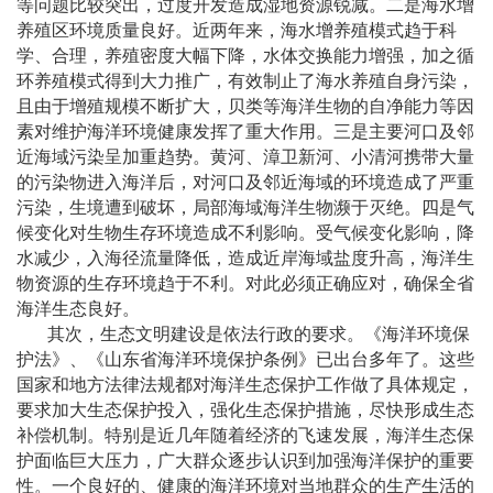
等问题比较突出，过度开发造成湿地资源锐减。二是海水增
养殖区环境质量良好。近两年来，海水增养殖模式趋于科
学、合理，养殖密度大幅下降，水体交换能力增强，加之循
环养殖模式得到大力推广，有效制止了海水养殖自身污染，
且由于增殖规模不断扩大，贝类等海洋生物的自净能力等因
素对维护海洋环境健康发挥了重大作用。三是主要河口及邻
近海域污染呈加重趋势。黄河、漳卫新河、小清河携带大量
的污染物进入海洋后，对河口及邻近海域的环境造成了严重
污染，生境遭到破坏，局部海域海洋生物濒于灭绝。四是气
候变化对生物生存环境造成不利影响。受气候变化影响，降
水减少，入海径流量降低，造成近岸海域盐度升高，海洋生
物资源的生存环境趋于不利。对此必须正确应对，确保全省
海洋生态良好。
其次，生态文明建设是依法行政的要求。《海洋环境保
护法》、《山东省海洋环境保护条例》已出台多年了。这些
国家和地方法律法规都对海洋生态保护工作做了具体规定，
要求加大生态保护投入，强化生态保护措施，尽快形成生态
补偿机制。特别是近几年随着经济的飞速发展，海洋生态保
护面临巨大压力，广大群众逐步认识到加强海洋保护的重要
性。一个良好的、健康的海洋环境对当地群众的生产生活的