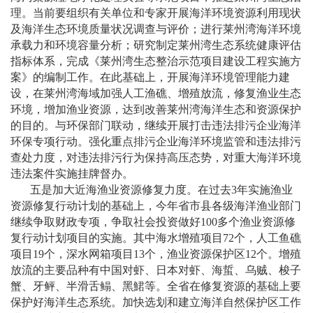
理。当前要组织有关单位和专家开展海洋环境资源利用现状
及海洋生态环境质量状况调查与评价；进行莱州湾海洋环境
承载力和环境容量分析；研究制定莱州湾生态系统健康评估
指标体系，完成《莱州湾生态整治示范项目建设工程实施方
案》的编制工作。在此基础上，开展海洋环境管理能力建
设，在莱州湾海域加强人工渔礁、增殖放流，修复渔业生态
环境，增加渔业资源，达到改善莱州湾海洋生态和资源保护
的目的。与环保部门联动，继续开展打击违法排污企业海洋
环保专项行动。强化重点排污企业海洋环境监管和违法排污
查处力度，对违法排污行为保持高压态势，对重大海洋环境
违法案件实施挂牌督办。
五是加大近海渔业资源修复力度。在过去
3
年实施渔业
资源修复行动计划的基础上，今年省市县各级海洋渔业部门
继续争取财政专项，争取社会投资做好
100
多个渔业资源修
复行动计划项目的实施。其中海水增殖项目
72
个，人工鱼礁
项目
19
个，深水网箱项目
13
个，渔业资源保护区
12
个。增殖
放流的主要品种有中国对虾、日本对虾、海蜇、乌贼、梭子
蟹、牙鲆、半滑舌鳎、黑鮶等。全省在修复资源的基础上要
保护好海洋生态系统。加快选划和建立海洋自然保护区工作