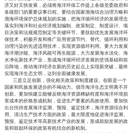
济又好又快发展，必须将海洋环保工作提上各级党委政府和
各级部门的重要议事日程。要结合国家渤海综合治理方略和
渤海环境保护总体规划的实施，把海洋循环经济的发展理念
落实到海洋和社会经济规划编制、政策制定、制度设计、项
目决策和法规规范制定等关键环节。要鼓励优先发展海洋环
保技术，积极开发和推广应用资源节约、替代、循环利用和
治理污染的先进适用技术，实现资源循环利用。要大力发展
海洋潮汐能、海洋风能可再生能源，大力发展海水淡化、海
水净化新技术产业，形成海洋循环经济发展的坚强基础和前
沿阵地，推动海洋经济在新的历史起点上实现新突破，最终
实现海洋生态文明，达到全面健康发展。
三是立足创新，强化相关政策和制度建设。创新是一个
国家和民族发展进步的不竭动力。倡导海洋生态文明离不开
创新。要加快建立能够反映海洋资源稀缺程度和海洋环境损
害成本的价格形成机制，促进生产要素的高效使用。要加快
出台扶持发展海洋监测、预报、鉴定技术，海洋资源综合利
用、清洁生产技术方面的政策，最大限度地促进海洋监测、
预报、鉴定技术等高新技术产业的发展，形成鼓励发展的政
策和鼓励环保的政策有机结合的新机制。