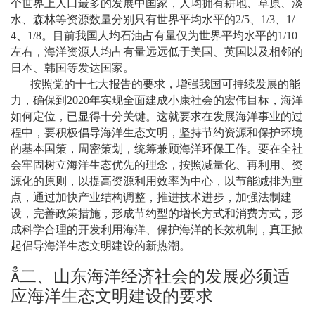
个世界上人口最多的发展中国家，人均拥有耕地、草原、淡
水、森林等资源数量分别只有世界平均水平的
2/5
、
1/3
、
1/
4
、
1/8
。目前我国人均石油占有量仅为世界平均水平的
1/10
左右，海洋资源人均占有量远远低于美国、英国以及相邻的
日本、韩国等发达国家。
按照党的十七大报告的要求，增强我国可持续发展的能
力，确保到
2020
年实现全面建成小康社会的宏伟目标，海洋
如何定位，已显得十分关键。这就要求在发展海洋事业的过
程中，要积极倡导海洋生态文明，坚持节约资源和保护环境
的基本国策，周密策划，统筹兼顾海洋环保工作。要在全社
会牢固树立海洋生态优先的理念，按照减量化、再利用、资
源化的原则，以提高资源利用效率为中心，以节能减排为重
点，通过加快产业结构调整，推进技术进步，加强法制建
设，完善政策措施，形成节约型的增长方式和消费方式，形
成科学合理的开发利用海洋、保护海洋的长效机制，真正掀
起倡导海洋生态文明建设的新热潮。

二、山东海洋经济社会的发展必须适
应海洋生态文明建设的要求