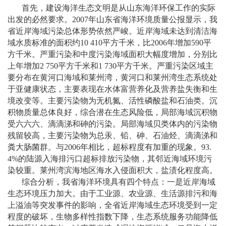
首先，建设海洋生态文明是从山东海洋环保工作的实际
出发的必然要求。
2007
年山东省海洋环境质量公报显示，我
省近岸海域污染总体形势依然严峻。近岸海域未达到清洁海
域水质标准的面积约
10 410
平方千米，比
2006
年增加
590
平
方千米。严重污染和中度污染海域面积大幅度增加，分别比
上年增加
2 750
平方千米和
1 730
平方千米。严重污染区域主
要分布在黄河口海域和莱州湾，黄河口和莱州湾生态系统处
于亚健康状态，主要表现在水体富营养化及营养盐失衡和生
境改变等。主要污染物为无机氮、活性磷酸盐和石油类。沉
积物质量总体良好，综合潜在生态风险低，局部海域沉积物
受六六六、滴滴涕和砷的污染。局部海域贝类体内的污染物
残留较高，主要污染物为总汞、铅、砷、石油烃、滴滴涕和
粪大肠菌群。与
2006
年相比，超标程度有加重的现象。
93.
4%
的陆源入海排污口超标排放污染物，其邻近海域环境污
染较重。莱州湾滨海地区海水入侵面积大，盐渍化程度高。
综合分析，我省海洋环境具有四个特点：一是近岸海域
生态环境压力加大。由于工业源、农业源、生活源排污和海
上溢油等突发事件的影响，全省近岸海域生态环境受到一定
程度的破坏，生物多样性指数下降，生态系统服务功能降低