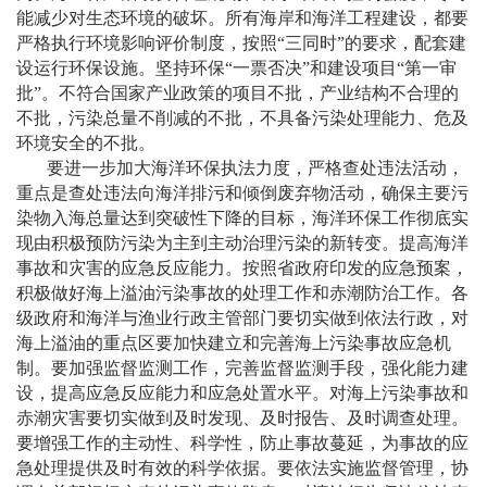
能减少对生态环境的破坏。所有海岸和海洋工程建设，都要
严格执行环境影响评价制度，按照
“
三同时
”
的要求，配套建
设运行环保设施。坚持环保
“
一票否决
”
和建设项目
“
第一审
批
”
。不符合国家产业政策的项目不批，产业结构不合理的
不批，污染总量不削减的不批，不具备污染处理能力、危及
环境安全的不批。
要进一步加大海洋环保执法力度，严格查处违法活动，
重点是查处违法向海洋排污和倾倒废弃物活动，确保主要污
染物入海总量达到突破性下降的目标，海洋环保工作彻底实
现由积极预防污染为主到主动治理污染的新转变。提高海洋
事故和灾害的应急反应能力。按照省政府印发的应急预案，
积极做好海上溢油污染事故的处理工作和赤潮防治工作。各
级政府和海洋与渔业行政主管部门要切实做到依法行政，对
海上溢油的重点区要加快建立和完善海上污染事故应急机
制。要加强监督监测工作，完善监督监测手段，强化能力建
设，提高应急反应能力和应急处置水平。对海上污染事故和
赤潮灾害要切实做到及时发现、及时报告、及时调查处理。
要增强工作的主动性、科学性，防止事故蔓延，为事故的应
急处理提供及时有效的科学依据。要依法实施监督管理，协