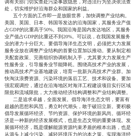
调有关部门切实查处污染事故隐患，对违法行为坚决依法查
处，切实维护好沿海群众和国家的利益。
五个方面的工作即一是放眼世界，加快调整产业结构。
美国、英国、日本、韩国等发达的沿海国家，其服务业产值
占
GDP
的比重高于
50%
。我国沿海是国内发达地区，其服务
业产值占
GDP
的比重还不到
20%
。可以说，在我国发展服务
业的潜力十分巨大。要倡导海洋生态文明，必须把大力发展
服务业放在调整产业结构的首要位置加以推动。要从制定相
关配套政策、完善组织协调机制入手，尤其要大力发展生产
性服务业，引导服务业节能降耗。围绕高技术产业的发展，
推动高技术产业基地建设，培育一批新兴高技术产业群。加
快淘汰浪费资源、污染环境的落后工艺、技术和设备。要加
强宏观调控，通过在沿海地区对海洋工程建设项目实行区域
限批和流域限批，大力推动经济结构调整和产业结构调整。
二是追求卓越，全面发展。倡导海洋生态文明，要富有
超越的思想和风范，勇立时代潮头，敢于破旧立新。要积极
倡导发展循环经济、节约资源、保护环境的新风尚。循环经
济是一种新的经济发展模式，也是生态文明的重要体现。发
展循环经济，既是缓解能源资源约束矛盾的根本出路，也是
从源头上减少污染、减轻环境压力的治本之策。实现海洋经