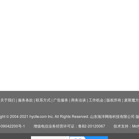
关于我们
|
服务条款
|
联系方式
|
广告服务
|
商务洽谈
|
工作机会
|
版权所有
|
麦斯魔方
ight © 2004-2021 hycfw.com Inc. All Rights Reserved. 山东海洋网络科技有限公
09042200号-1
增值电信业务经营许可证：鲁B2-20120067
技术支持：Mofyi