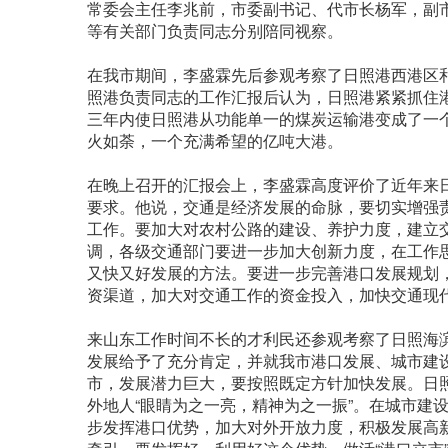
常委会主任李兆前，市委副书记、代市长杨军，副
等有关部门负责同志分别陪同视察。
在我市期间，李盛霖先后参观考察了日照港西港区
照港负责同志的工作汇报后认为，日照港紧紧抓住
三年内使日照港从功能单一的煤炭运输港变成了一
火如荼，一个充满希望的亿吨大港。
在晚上召开的汇报会上，李盛霖高度评价了近年来日
要求。他说，交通是经济发展的命脉，要切实增强
工作。要加大对农村公路的建设、养护力度，建立
调，各级交通部门要进一步加大创新力度，在工作
又快又好发展的方法。要进一步完善港口发展规划
资渠道，加大对交通工作的资金投入，加快交通现
来山东工作时间不长的才利民还参观考察了日照海
发展给予了充分肯定，并就我市港口发展、城市建
市，发展潜力巨大，要按照既定方针加快发展。日
外地人“眼睛为之一亮，精神为之一振”。在城市建
步发挥港口优势，加大对外开放力度，积极发展高