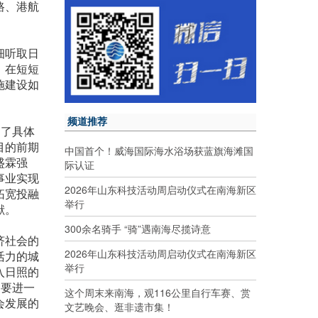
路、港航
细听取日
，在短短
施建设如
频道推荐
出了具体
目的前期
中国首个！威海国际海水浴场获蓝旗海滩国
盛霖强
际认证
事业实现
2026年山东科技活动周启动仪式在南海新区
拓宽投融
举行
献。
300余名骑手 “骑”遇南海尽揽诗意
济社会的
2026年山东科技活动周启动仪式在南海新区
活力的城
举行
入日照的
。要进一
这个周末来南海，观116公里自行车赛、赏
会发展的
文艺晚会、逛非遗市集！