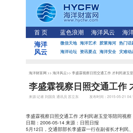
首 页
蓝色浪潮
海洋风云
海
海洋
微信天地
海洋艺术
胶莱海河
热门话
风云
海洋论坛
资讯要点
海洋安全
灾难动
海洋财富网
>>
海洋风云
>>
李盛霖视察日照交通工作 才利民谢玉
李盛霖视察日照交通工作 
来源:记者 刘国良 通讯员 苏立东 发布时间：2015-05-21 04:
李盛霖视察日照交通工作 才利民谢玉堂等陪同视察
日期：2006-05-14 来源：日照日报
5月12日，交通部部长李盛霖一行在副省长才利民