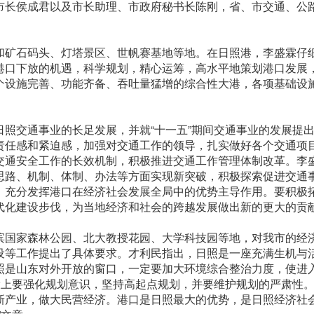
市长侯成君以及市长助理、市政府秘书长陈刚，省、市交通、公
和矿石码头、灯塔景区、世帆赛基地等地。在日照港，李盛霖仔
港口下放的机遇，科学规划，精心运筹，高水平地策划港口发展
个设施完善、功能齐备、吞吐量猛增的综合性大港，各项基础设
照交通事业的长足发展，并就“十一五”期间交通事业的发展提
责任感和紧迫感，加强对交通工作的领导，扎实做好各个交通项
交通安全工作的长效机制，积极推进交通工作管理体制改革。李
思路、机制、体制、办法等方面实现新突破，积极探索促进交通
，充分发挥港口在经济社会发展全局中的优势主导作用。要积极
代化建设步伐，为当地经济和社会的跨越发展做出新的更大的贡
滨国家森林公园、北大教授花园、大学科技园等地，对我市的经
设等工作提出了具体要求。才利民指出，日照是一座充满生机与
照是山东对外开放的窗口，一定要加大环境综合整治力度，使进
设上要强化规划意识，坚持高起点规划，并要维护规划的严肃性
新产业，做大民营经济。港口是日照最大的优势，是日照经济社