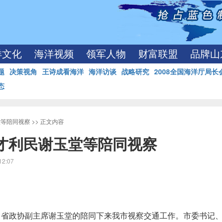
洋文化
海洋视频
领军人物
财富联盟
品牌山
题
决策视角
王诗成看海洋
海洋访谈
战略研究
2008全国海洋厅局长
态
堂等陪同视察
>> 正文内容
才利民谢玉堂等陪同视察
12:07
、省政协副主席谢玉堂的陪同下来我市视察交通工作。市委书记