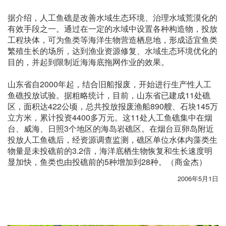
据介绍，人工鱼礁是改善水域生态环境、治理水域荒漠化的
有效手段之一。通过在一定的水域中设置各种构造物，投放
工程块体，可为鱼类等海洋生物营造栖息地，形成适宜鱼类
繁殖生长的场所，达到渔业资源修复、水域生态环境优化的
目的，并起到限制近海海底拖网作业的效果。
山东省自2000年起，结合旧船报废，开始进行生产性人工
鱼礁投放试验。据粗略统计，目前，山东省已建成11处礁
区，面积达422公顷，总共投放报废渔船890艘、石块145万
立方米，累计投资4400多万元。这11处人工鱼礁集中在烟
台、威海、日照3个地区的海岛岩礁区。在烟台豆卵岛附近
投放人工鱼礁后，经资源调查监测，礁区单位水体内藻类生
物量是未投礁前的3.2倍，海洋底栖生物恢复和生长速度明
显加快，鱼类也由投礁前的5种增加到28种。（商金杰）
2006年5月1日