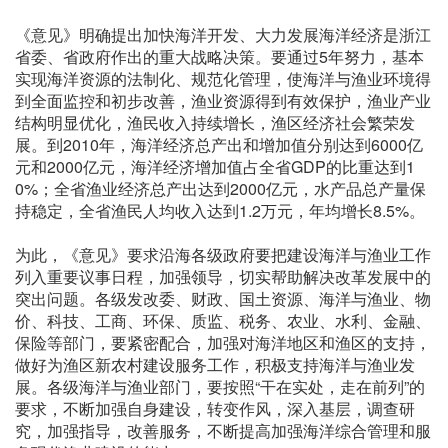
《意见》明确提出加快海洋开发、大力发展海洋经济是浙江
省委、省政府作出的重大战略决策。要通过5年努力，基本
实现海洋资源的法制化、规范化管理，使海洋与渔业环境得
到全面监控和初步改善，渔业资源得到有效保护，渔业产业
结构明显优化，渔民收入持续增长，渔区经济社会繁荣发
展。到2010年，海洋经济总产出和增加值分别达到6000亿
元和2000亿元，海洋经济增加值占全省GDP的比重达到1
0%；全省渔业经济总产出达到2000亿元，水产品总产量保
持稳定，全省渔民人均收入达到1.2万元，年均增长8.5%。
为此，《意见》要求沿海各级政府要把建设海洋与渔业工作
列入重要议事日程，加强领导，切实帮助解决改革发展中的
突出问题。各级发改委、财政、国土资源、海洋与渔业、物
价、科技、工商、环保、质监、税务、农业、水利、金融、
保险等部门，要紧密配合，加强对海洋地区和渔区的支持，
做好为渔区新农村建设服务工作，积极支持海洋与渔业发
展。各级海洋与渔业部门，要按照“干在实处，走在前列”的
要求，不断加强自身建设，转变作风，深入基层，调查研
究，加强指导，改善服务，不断提高加强海洋综合管理和服