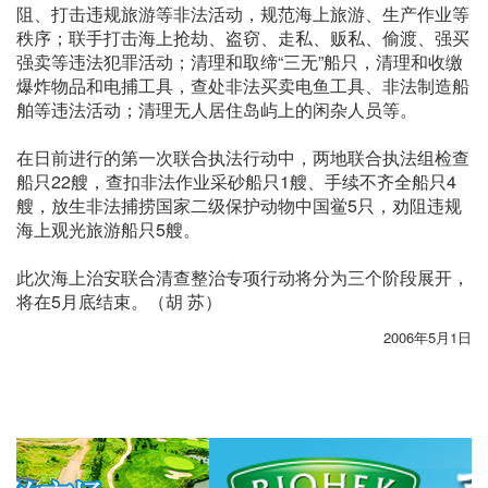
阻、打击违规旅游等非法活动，规范海上旅游、生产作业等
秩序；联手打击海上抢劫、盗窃、走私、贩私、偷渡、强买
强卖等违法犯罪活动；清理和取缔“三无”船只，清理和收缴
爆炸物品和电捕工具，查处非法买卖电鱼工具、非法制造船
舶等违法活动；清理无人居住岛屿上的闲杂人员等。
在日前进行的第一次联合执法行动中，两地联合执法组检查
船只22艘，查扣非法作业采砂船只1艘、手续不齐全船只4
艘，放生非法捕捞国家二级保护动物中国鲎5只，劝阻违规
海上观光旅游船只5艘。
此次海上治安联合清查整治专项行动将分为三个阶段展开，
将在5月底结束。（胡 苏）
2006年5月1日