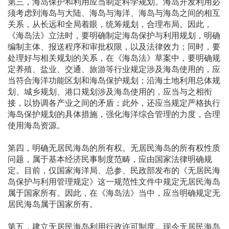
第三，海岛保护和利用应当制定科学规划。海岛开发利用必
须考虑到海岛与大陆、海岛与海洋、海岛与海岛之间的相互
关系，从长远和全局着眼，统筹规划，合理布局。因此，
《海岛法》立法时，要明确制定海岛保护与利用规划，明确
编制主体、报送程序和审批权限，以及法律效力；同时，要
处理好与相关规划的关系，在《海岛法》草案中，要明确规
定养殖、盐业、交通、旅游等行业规定涉及海岛使用的，应
当符合海洋功能区划和海岛保护规划；沿海土地利用总体规
划、城乡规划、港口规划涉及海岛使用的，应当与之相衔
接，以协调各产业之间的矛盾；此外，还应当规定严格执行
海岛保护规划的具体措施，强化海洋综合管理的力度，合理
使用海岛资源。
第四，明确无居民海岛的所有权。无居民海岛的所有权性质
问题，属于基本经济民事制度范畴，应由国家法律明确规
定。目前，仅国家海洋局、总参、民政部发布的《无居民海
岛保护与利用管理规定》这一规范性文件中规定无居民海岛
属于国家所有。因此，在《海岛法》当中，应当明确规定无
居民海岛属于国家所有。
第五，建立无居民海岛利用行政许可制度。现今无居民海岛