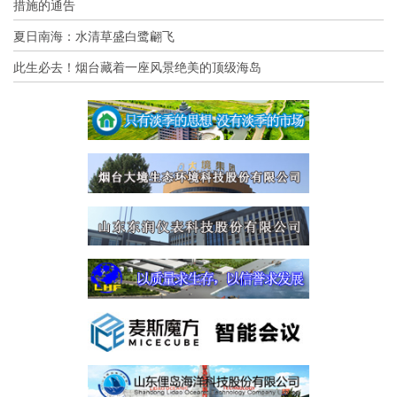
措施的通告
夏日南海：水清草盛白鹭翩飞
此生必去！烟台藏着一座风景绝美的顶级海岛