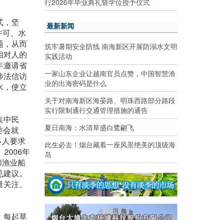
行2026年毕业典礼暨学位授予仪式
式，坚
最新新闻
许可、水
题，从而
筑牢暑期安全防线 南海新区开展防溺水文明
相对人的
实践活动
年邀请省
一家山东企业让越南官员点赞，中国智慧渔
涉法信访
业的出海密码是什么
水，使立
关于对南海新区海晏路、明珠西路部分路段
实行限制通行交通管理措施的通告
集中民
夏日南海：水清草盛白鹭翩飞
委会就
多人要求
此生必去！烟台藏着一座风景绝美的顶级海
006年
岛
和渔业船
见建议。
量关注、
，每起草