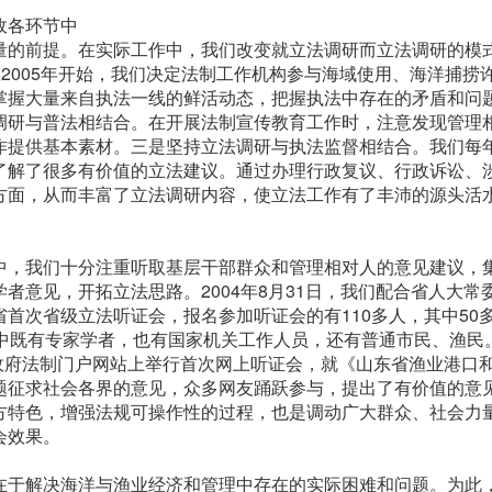
政各环节中
量的前提。在实际工作中，我们改变就立法调研而立法调研的模
从2005年开始，我们决定法制工作机构参与海域使用、海洋捕捞
掌握大量来自执法一线的鲜活动态，把握执法中存在的矛盾和问
调研与普法相结合。在开展法制宣传教育工作时，注意发现管理
作提供基本素材。三是坚持立法调研与执法监督相结合。我们每
了解了很多有价值的立法建议。通过办理行政复议、行政诉讼、
方面，从而丰富了立法调研内容，使立法工作有了丰沛的源头活
中，我们十分注重听取基层干部群众和管理相对人的意见建议，
者意见，开拓立法思路。2004年8月31日，我们配合省人大常
首次省级立法听证会，报名参加听证会的有110多人，其中50
中既有专家学者，也有国家机关工作人员，还有普通市民、渔民。2
省政府法制门户网站上举行首次网上听证会，就《山东省渔业港口
题征求社会各界的意见，众多网友踊跃参与，提出了有价值的意
方特色，增强法规可操作性的过程，也是调动广大群众、社会力
会效果。
在于解决海洋与渔业经济和管理中存在的实际困难和问题。为此