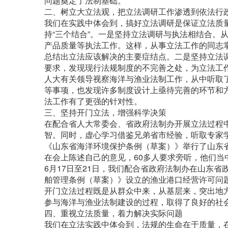
问题奠定了法制基础。
二、树立大立法观，把立法调研工作渗透到依法行
我们在实践中体会到，搞好立法调研是保证立法质
持“三个结合”。一是坚持立法调研与执法相结合。
产品质量等执法工作。这样，从事立法工作的同志
总结出立法应该解决的主要症结点。二是坚持立法
要求，发现现行法规制度的不完善之处，为立法工
人大有关领导视察海洋与渔业法制工作，从中听取
等事项，也发现许多制度设计上亟待完善的环节和
法工作有了更强的针对性。
三、坚持开门立法，增强科学决策
在配合省人大常委会、省政府法制办开展立法过程
智。同时，虚心学习借鉴兄弟省市经验，听取专家学
《山东省海洋环境保护条例（草案）》举行了山东省
在会上陈述自己的意见，60多人要求旁听，他们当
6月17日至21日，我们配合省政府法制办在山东
舶管理条例（草案）》设立的渔业港口经营许可问
开门立法过程既是从群众中来，从基层来，突出地
参与海洋与渔业法制建设的过程，取得了良好的社
四、重视立法质量，着力解决实际问题
我们在立法实践中体会到，法规的生命在于质量，