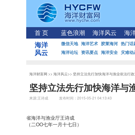
首 页
蓝色浪潮
海洋风云
海
海洋
微信天地
海洋艺术
胶莱海河
热门话
风云
海洋论坛
资讯要点
海洋安全
灾难动
海洋财富网
>>
海洋风云
>>
坚持立法先行加快海洋与渔业依法行政
坚持立法先行加快海洋与
来源:王诗成 发布时间：2015-05-21 04:13:43
省海洋与渔业厅王诗成
（二OO七年一月十七日）