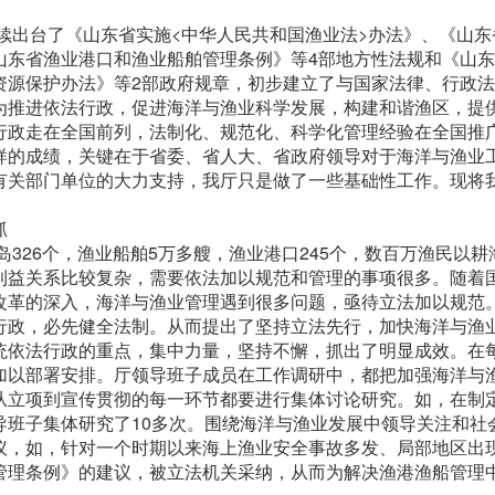
续出台了《山东省实施<中华人民共和国渔业法>办法》、《山东
山东省渔业港口和渔业船舶管理条例》等4部地方性法规和《山
资源保护办法》等2部政府规章，初步建立了与国家法律、行政
为推进依法行政，促进海洋与渔业科学发展，构建和谐渔区，提
行政走在全国前列，法制化、规范化、科学化管理经验在全国推
样的成绩，关键在于省委、省人大、省政府领导对于海洋与渔业
有关部门单位的大力支持，我厅只是做了一些基础性工作。现将
抓
岛326个，渔业船舶5万多艘，渔业港口245个，数百万渔民以耕
利益关系比较复杂，需要依法加以规范和管理的事项很多。随着
改革的深入，海洋与渔业管理遇到很多问题，亟待立法加以规范
行政，必先健全法制。从而提出了坚持立法先行，加快海洋与渔
统依法行政的重点，集中力量，坚持不懈，抓出了明显成效。在
加以部署安排。厅领导班子成员在工作调研中，都把加强海洋与
从立项到宣传贯彻的每一环节都要进行集体讨论研究。如，在制
导班子集体研究了10多次。围绕海洋与渔业发展中领导关注和社
议，如，针对一个时期以来海上渔业安全事故多发、局部地区出
管理条例》的建议，被立法机关采纳，从而为解决渔港渔船管理