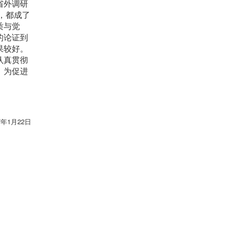
省外调研
，都成了
质与觉
的论证到
果较好。
认真贯彻
，为促进
7年1月22日