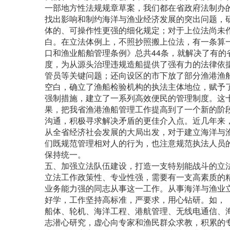
一部地方性法规规章草案，我们都在省政府法制办
找出影响和制约海洋与渔业经济发展的突出问题，
体的、可操作性更强的细化规定；对于上位法尚未
白。在立法体例上，不照抄照搬上位法，有一条算
口和渔业船舶管理条例》总共44条，就解决了有的
度，为从源头治理违规造船提供了强有力的法律依
管员等关键问题；还向设区的市下放了部分渔港渔
空白，确立了渔船检验机构的执法主体地位，赋予
强制措施，建立了一系列高效便民的管理制度。这
果，把我省渔港渔船管理工作提高到了一个新的阶
沟通，积极寻求解决矛盾的更佳介入点。近几年来
从全省经济社会发展的大局出发，对于建立海洋与
们既规范管理相对人的行为，也注意规范执法人员
保持统一。
五、加强立法队伍建设，打造一支特别能战斗的立
立法工作政策性、专业性强，需要有一支高素质的
业务能力强的同志从事这一工作。从事海洋与渔业
好学，工作坚持高标准，严要求，用心钻研。如，
船体、轮机、海洋工程、港航管理、无线电通信、
志潜心研究，虚心向专家和渔民群众求教，积累的