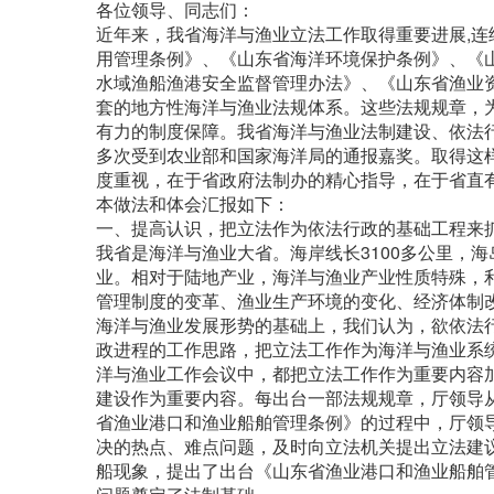
各位领导、同志们：
近年来，我省海洋与渔业立法工作取得重要进展,连
用管理条例》、《山东省海洋环境保护条例》、《
水域渔船渔港安全监督管理办法》、《山东省渔业
套的地方性海洋与渔业法规体系。这些法规规章，
有力的制度保障。我省海洋与渔业法制建设、依法
多次受到农业部和国家海洋局的通报嘉奖。取得这
度重视，在于省政府法制办的精心指导，在于省直
本做法和体会汇报如下：
一、提高认识，把立法作为依法行政的基础工程来
我省是海洋与渔业大省。海岸线长3100多公里，海
业。相对于陆地产业，海洋与渔业产业性质特殊，
管理制度的变革、渔业生产环境的变化、经济体制
海洋与渔业发展形势的基础上，我们认为，欲依法
政进程的工作思路，把立法工作作为海洋与渔业系
洋与渔业工作会议中，都把立法工作作为重要内容
建设作为重要内容。每出台一部法规规章，厅领导
省渔业港口和渔业船舶管理条例》的过程中，厅领
决的热点、难点问题，及时向立法机关提出立法建
船现象，提出了出台《山东省渔业港口和渔业船舶