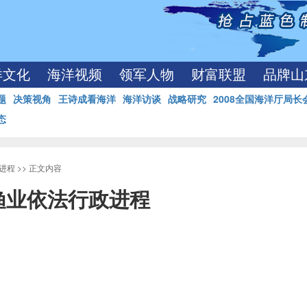
洋文化
海洋视频
领军人物
财富联盟
品牌山
题
决策视角
王诗成看海洋
海洋访谈
战略研究
2008全国海洋厅局长
态
进程
>> 正文内容
渔业依法行政进程