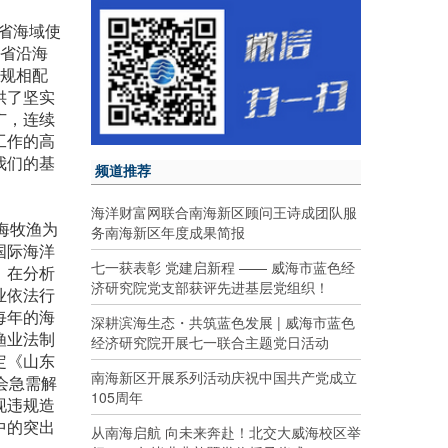
省海域使
东省沿海
法规相配
供了坚实
广，连续
工作的高
我们的基
频道推荐
海洋财富网联合南海新区顾问王诗成团队服
海牧渔为
务南海新区年度成果简报
国际海洋
七一获表彰 党建启新程 —— 威海市蓝色经
。在分析
济研究院党支部获评先进基层党组织！
业依法行
每年的海
深耕滨海生态・共筑蓝色发展 | 威海市蓝色
渔业法制
经济研究院开展七一联合主题党日活动
定《山东
南海新区开展系列活动庆祝中国共产党成立
会急需解
105周年
现违规造
中的突出
从南海启航 向未来奔赴！北交大威海校区举