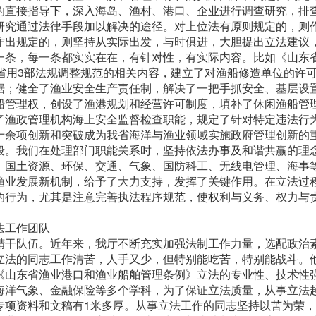
的直接指导下，深入海岛、渔村、港口、企业进行调查研究，排
研究通过法律手段加以解决的途径。对上位法有原则规定的，则
作出规定的，则坚持从实际出发，与时俱进，大胆提出立法建议
一条，每一条都实实在在，有针对性，有实际内容。比如《山东
省用3部法规调整规范的相关内容，建立了对渔船修造单位的许
据；健全了渔业安全生产责任制，解决了一把手抓安全、基层设
船管理权，创设了渔港规划和经营许可制度，填补了休闲渔船管
了渔政管理机构海上安全监督检查职能，规定了针对特定违法行
十余项创新和突破成为我省海洋与渔业领域实施政府管理创新的
段。我们在处理部门职能关系时，坚持依法办事及和谐共赢的理
，国土资源、环保、交通、气象、国防科工、无线电管理、海事
渔业发展新机制，给予了大力支持，发挥了关键作用。在立法过
的行为，尤其是注意完善执法程序规范，使权利与义务、权力与
法工作团队
精干队伍。近年来，我厅不断充实加强法制工作力量，选配政治
立法的同志工作清苦，人手又少，但特别能吃苦，特别能战斗。
《山东省渔业港口和渔业船舶管理条例》立法的专业性、技术性
海洋气象、金融保险等多个学科，为了保证立法质量，从事立法
专项资料和文稿有1米多厚。从事立法工作的同志坚持以苦为荣