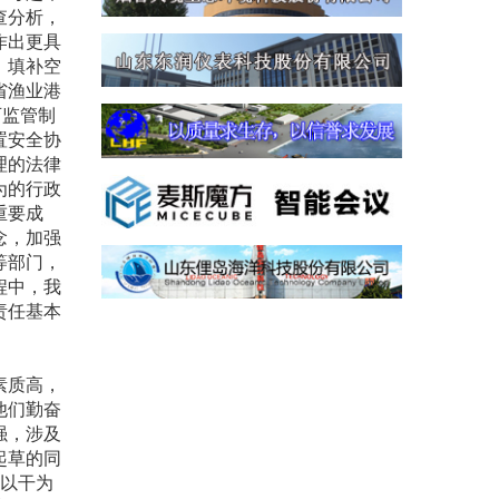
查分析，
作出更具
，填补空
省渔业港
可监管制
置安全协
理的法律
为的行政
重要成
念，加强
等部门，
程中，我
责任基本
素质高，
他们勤奋
强，涉及
起草的同
，以干为