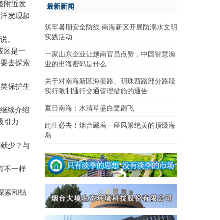
道附近发
最新新闻
度洋发现超
筑牢暑期安全防线 南海新区开展防溺水文明
实践活动
辉说。
液区是一
一家山东企业让越南官员点赞，中国智慧渔
业的出海密码是什么
需要去探索
关于对南海新区海晏路、明珠西路部分路段
人类保护生
实行限制通行交通管理措施的通告
夏日南海：水清草盛白鹭翩飞
辉继续介绍
吸引力
此生必去！烟台藏着一座风景绝美的顶级海
岛
贡献少？与
有不一样
探索和钻