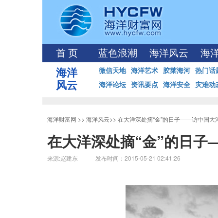
首 页
蓝色浪潮
海洋风云
海
海洋
微信天地
海洋艺术
胶莱海河
热门话
风云
海洋论坛
资讯要点
海洋安全
灾难动
海洋财富网
>>
海洋风云
>>
在大洋深处摘“金”的日子——访中国大
在大洋深处摘“金”的日子
来源:赵建东 发布时间：2015-05-21 02:41:26