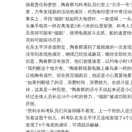
揣着责任和梦想，陶春辉与科考队员们登上“大洋一号
查，力争发现新的活动热液区；对西南印度洋中脊活动
事实上，寻找“烟囱”就如同大海捞针。一条缆绳，一
头像手电筒一样在离海底
3
米
~5
米的位置探测。科考人
旦觉得可能有“烟囱”，便用电视抓斗去抓。船的速度
否则可能前功尽弃。
在东太平洋赤道附近，陶春辉遇到了最困难的一次发现
没等到发现热液区，钢缆已经扭成麻花，螺丝全部松光
但是，陶春辉没有放弃。他们放慢速度，以约每小时
1
“我判断这个地方有。”陶春辉指着电脑上像鸟巢一样
让他胸有成竹。但在抓完烟囱后，他还是小心翼翼地看
“如果判断错了的话，浪费时间，浪费精力。在抓斗提
掉，这真是一种煎熬。”陶春辉的话今天说起来还是小
经过全体人员长达
18
个小时的努力，“烟囱”被成功取
庆祝。
“胜利令科考队员们兴奋得睡不着觉。上一个班的人还
凭着这股干劲儿，科考队在东太平洋又连续发现了
4
个
发现了
6
个海底热液区，可谓战功赫赫。