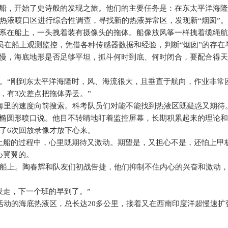
”船，开始了史诗般的发现之旅。他们的主要任务是：在东太平洋海
热液喷口区进行综合性调查，寻找新的热液异常区，发现新“烟囱”。
头系在船上，一头拽着装有摄像头的拖体。船像放风筝一样拽着缆绳
员在船上观测监控，凭借各种传感器数据和经验，判断“烟囱”的存在
快慢，海底地形是否足够平坦，抓斗何时到底、何时闭合，要配合得
。“刚到东太平洋海隆时，风、海流很大，且垂直于航向，作业非常
，有
3
次差点把拖体弄丢。”
海里的速度向前搜索。科考队员们对能不能找到热液区既疑惑又期待
的椭圆形喷口说。他目不转睛地盯着监控屏幕，长期积累起来的理论
了
6
次回放录像才放下心来。
上船的过程中，心里既期待又激动。期望是，又担心不是，还怕上甲
心翼翼的。
到船上。陶春辉和队友们初战告捷，他们抑制不住内心的兴奋和激动
没走，下一个班的早到了。”
活动的海底热液区，总长达
20
多公里，接着又在西南印度洋超慢速扩