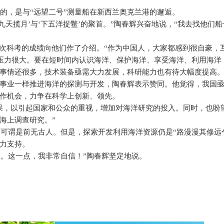
的，是与“远望二号”测量船在新西兰奥克兰港的邂逅。
九天揽月’与‘下五洋捉鳖’的聚首。”陶春辉兴奋地说，“我去找他们
本次科考的成绩向他们作了介绍。“作为中国人，大家都感到很自豪，
们压力很大。要在短时间内认识海洋、保护海洋、享受海洋、利用海洋
事情还很多，技术装备亟需大力发展，科研能力也有待大幅度提高。
事业一样推进海洋的探测与开发，陶春辉表示赞同。他觉得，我国
作机会，力争在科学上创新、领先。
果，以引起国家和公众的重视，增加对海洋研究的投入。同时，也盼
海上调查研究。”
可谓是前无古人。但是，探索开发利用海洋资源仍是“路漫漫其修远
力支持。
想。这一点，我非常自信！”陶春辉坚定地说。