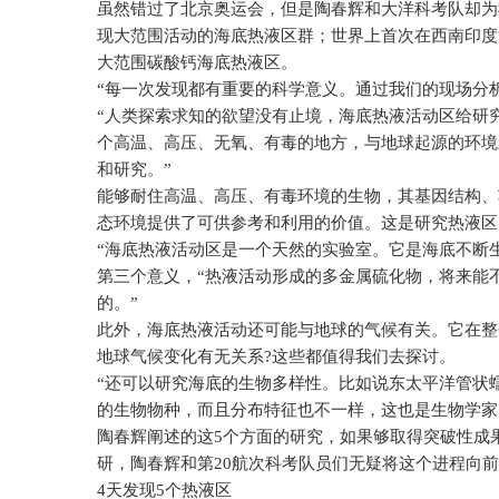
虽然错过了北京奥运会，但是陶春辉和大洋科考队却为
现大范围活动的海底热液区群；世界上首次在西南印度
大范围碳酸钙海底热液区。
“每一次发现都有重要的科学意义。通过我们的现场分
“人类探索求知的欲望没有止境，海底热液活动区给研
个高温、高压、无氧、有毒的地方，与地球起源的环境
和研究。”
能够耐住高温、高压、有毒环境的生物，其基因结构、
态环境提供了可供参考和利用的价值。这是研究热液区
“海底热液活动区是一个天然的实验室。它是海底不断
第三个意义，“热液活动形成的多金属硫化物，将来能
的。”
此外，海底热液活动还可能与地球的气候有关。它在整
地球气候变化有无关系
?
这些都值得我们去探讨。
“还可以研究海底的生物多样性。比如说东太平洋管状
的生物物种，而且分布特征也不一样，这也是生物学家
陶春辉阐述的这
5
个方面的研究，如果够取得突破性成
研，陶春辉和第
20
航次科考队员们无疑将这个进程向前
4
天发现
5
个热液区