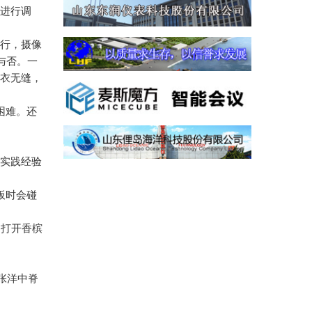
隆进行调
航行，摄像
与否。一
天衣无缝，
困难。还
。
和实践经验
板时会碰
，打开香槟
张洋中脊