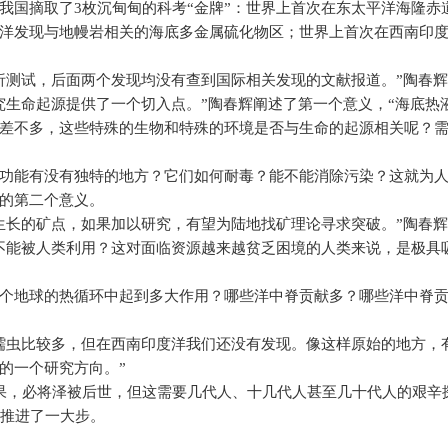
我国摘取了
3
枚沉甸甸的科考“金牌”：世界上首次在东太平洋海隆赤
洋发现与地幔岩相关的海底多金属硫化物区；世界上首次在西南印
析测试，后面两个发现均没有查到国际相关发现的文献报道。”陶春
究生命起源提供了一个切入点。”陶春辉阐述了第一个意义，“海底热
差不多，这些特殊的生物和特殊的环境是否与生命的起源相关呢？
功能有没有独特的地方？它们如何耐毒？能不能消除污染？这就为
的第二个意义。
生长的矿点，如果加以研究，有望为陆地找矿理论寻求突破。”陶春
不能被人类利用？这对面临资源越来越贫乏困境的人类来说，是极具
个地球的热循环中起到多大作用？哪些洋中脊贡献多？哪些洋中脊
蠕虫比较多，但在西南印度洋我们还没有发现。像这样原始的地方，
的一个研究方向。”
果，必将泽被后世，但这需要几代人、十几代人甚至几十代人的艰辛
推进了一大步。