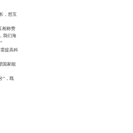
船长，想互
互相称赞
，我们海
”
亟需提高科
望国家能
兮”，既