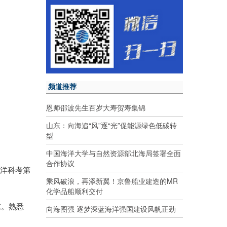
频道推荐
恩师邵波先生百岁大寿贺寿集锦
山东：向海追“风”逐“光”促能源绿色低碳转
型
中国海洋大学与自然资源部北海局签署全面
合作协议
大洋科考第
乘风破浪，再添新翼！京鲁船业建造的MR
化学品船顺利交付
惊。熟悉
向海图强 逐梦深蓝海洋强国建设风帆正劲