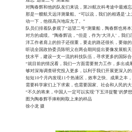
难忘“远望二号”测量船
对陶春辉和他的队友们来说，第
20
航次科考途中最难忘
那是一艘航天远洋测量船。“可以说，我们的相遇是‘上
动一下，他很高兴地应允了。”
队员们排着队参观了“远望二号”测量船，陶春辉也将
对方的成绩。”陶春辉说，“但是，作为‘大洋人’，我
洋工作者肩上的担子还很重，要走的路还很长，要做的
听说全国政协委员陈明义在两会期间提出要像发展航天
技水平，建设一支一流的科技队伍，寻求更多的国际合
“就目前的情况看，我们一方面需要努力工作，多出成
够对深海调查研究投入更多，以利于我们开展更深入的
短短
10
个月内发现
11
个热液区，效率之快、成果之丰，
需要科学家们上下求索，也需要国家、社会和人民的大
“不久的将来，中国人一定可以实现‘下五洋捉鳖’的梦
图为陶春辉手捧刚刚取上来的样品
徐小龙 摄