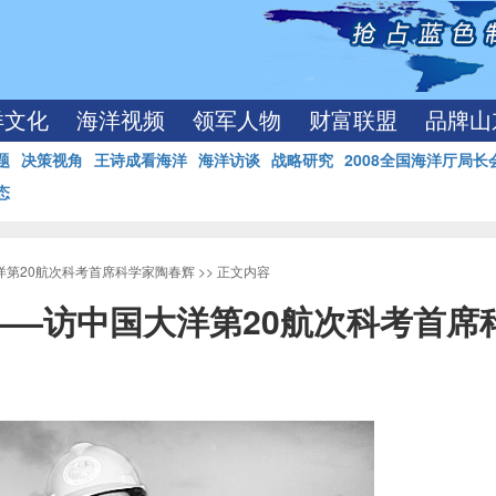
洋文化
海洋视频
领军人物
财富联盟
品牌山
题
决策视角
王诗成看海洋
海洋访谈
战略研究
2008全国海洋厅局长
态
洋第20航次科考首席科学家陶春辉
>> 正文内容
——访中国大洋第20航次科考首席