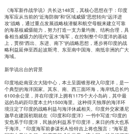
《海军新作战学说》共长达148页，其核心思想在于：印度
海军应从当前的“近海防御”和“区域威慑”思想转向“远洋进
攻”战略，通过重点发展战略核潜艇和航空母舰来建立可靠
的海基核威慑能力，努力打造一支力量均衡、结构合理，具
备相当威慑力的现代“蓝水”海军，在控制整个印度洋的基础
上，贯彻“西出、东进、南下”的战略思想，逐步将印度的战
略利益延伸至西起波斯湾、东至南中国海、南抵非洲的广大
海域。
新学说出台的背景
印度地处南亚次大陆中心，本土呈圆锥形楔入印度洋，是一
个典型的海洋国家。其东、南、西三面环海，海岸线总长约
6100余公里，并在印度洋上拥有1175个大小岛屿，其中最
远的岛屿距印度本土约1500海里。这种得天独厚的海洋环
境注定了印度的战略利益与海洋休戚相关。印度外交家潘尼
迦早在建国初期就在《印度和印度洋》一书中写道:“印度的
安危系于印度洋，民族的利益系于印度洋，来日的伟大也系
于海洋。” 印度海军前参谋长A.恰特吉上将也预言：“海军是