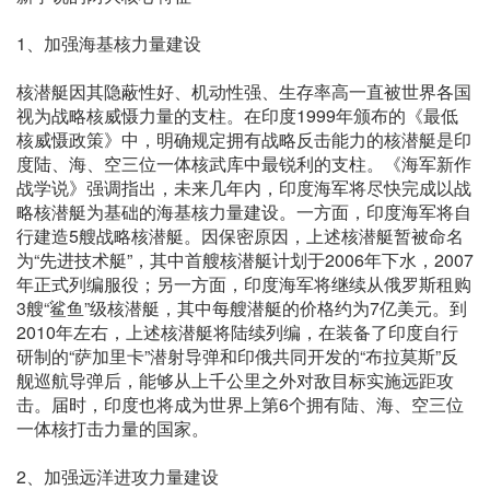
1、加强海基核力量建设
核潜艇因其隐蔽性好、机动性强、生存率高一直被世界各国
视为战略核威慑力量的支柱。在印度1999年颁布的《最低
核威慑政策》中，明确规定拥有战略反击能力的核潜艇是印
度陆、海、空三位一体核武库中最锐利的支柱。《海军新作
战学说》强调指出，未来几年内，印度海军将尽快完成以战
略核潜艇为基础的海基核力量建设。一方面，印度海军将自
行建造5艘战略核潜艇。因保密原因，上述核潜艇暂被命名
为“先进技术艇”，其中首艘核潜艇计划于2006年下水，2007
年正式列编服役；另一方面，印度海军将继续从俄罗斯租购
3艘“鲨鱼”级核潜艇，其中每艘潜艇的价格约为7亿美元。到
2010年左右，上述核潜艇将陆续列编，在装备了印度自行
研制的“萨加里卡”潜射导弹和印俄共同开发的“布拉莫斯”反
舰巡航导弹后，能够从上千公里之外对敌目标实施远距攻
击。届时，印度也将成为世界上第6个拥有陆、海、空三位
一体核打击力量的国家。
2、加强远洋进攻力量建设