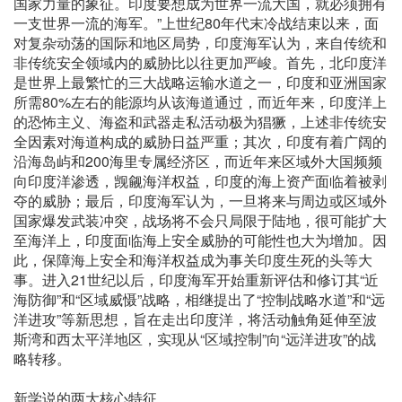
国家力量的象征。印度要想成为世界一流大国，就必须拥有
一支世界一流的海军。”上世纪80年代末冷战结束以来，面
对复杂动荡的国际和地区局势，印度海军认为，来自传统和
非传统安全领域内的威胁比以往更加严峻。首先，北印度洋
是世界上最繁忙的三大战略运输水道之一，印度和亚洲国家
所需80%左右的能源均从该海道通过，而近年来，印度洋上
的恐怖主义、海盗和武器走私活动极为猖獗，上述非传统安
全因素对海道构成的威胁日益严重；其次，印度有着广阔的
沿海岛屿和200海里专属经济区，而近年来区域外大国频频
向印度洋渗透，觊觎海洋权益，印度的海上资产面临着被剥
夺的威胁；最后，印度海军认为，一旦将来与周边或区域外
国家爆发武装冲突，战场将不会只局限于陆地，很可能扩大
至海洋上，印度面临海上安全威胁的可能性也大为增加。因
此，保障海上安全和海洋权益成为事关印度生死的头等大
事。进入21世纪以后，印度海军开始重新评估和修订其“近
海防御”和“区域威慑”战略，相继提出了“控制战略水道”和“远
洋进攻”等新思想，旨在走出印度洋，将活动触角延伸至波
斯湾和西太平洋地区，实现从“区域控制”向“远洋进攻”的战
略转移。
新学说的两大核心特征