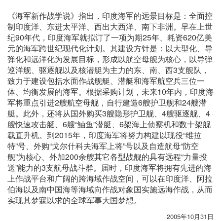
《海军新作战学说》指出，印度海军的远景目标是：全面控
制印度洋、东进太平洋、西出大西洋、南下非洲。早在上世
纪90年代，印度海军就拟订了一项为期25年、耗资620亿美
元的海军跨世纪现代化计划。其建设方针是：以大型化、导
弹化和远洋化为发展目标，形成以航空母舰为核心，以导弹
巡洋舰、驱逐舰以及核潜艇为主力的东、南、西3支舰队，
致力于建设包括水面作战舰艇、潜艇和海军航空兵三位一
体、均衡发展的海军。根据采购计划，未来10年内，印度海
军将重点引进2艘航空母舰，自行建造6艘护卫舰和24艘潜
艇。此外，还将从国外购买3艘隐形护卫舰、4艘驱逐舰、4
艘快速攻击艇、6艘“鮋鱼”潜艇、6架海上侦察机和数十架舰
载直升机。到2015年，印度海军将努力构建以现役“维拉
特”号、外购“戈尔什科夫海军上将”号以及自造航母“防空
舰”为核心、外加200余艘其它各型战舰的具有远程“力量投
送”能力的3支航母战斗群。届时，印度海军将拥有先进的海
上作战平台和广阔的跨海域作战空间，可以在印度洋、阿拉
伯海以及南中国海等海域向作战对象国实施远海作战，从而
实现其梦寐以求的全球军事大国梦想。
2005年10月31日