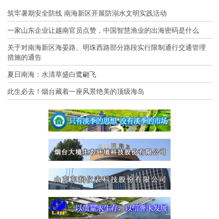
筑牢暑期安全防线 南海新区开展防溺水文明实践活动
一家山东企业让越南官员点赞，中国智慧渔业的出海密码是什么
关于对南海新区海晏路、明珠西路部分路段实行限制通行交通管理
措施的通告
夏日南海：水清草盛白鹭翩飞
此生必去！烟台藏着一座风景绝美的顶级海岛