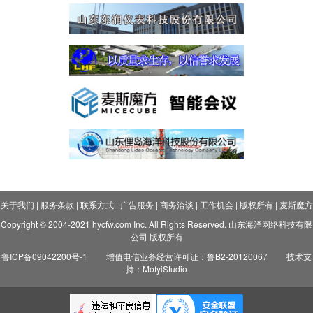
关于我们
|
服务条款
|
联系方式
|
广告服务
|
商务洽谈
|
工作机会
|
版权所有
|
麦斯魔方
Copyright © 2004-2021 hycfw.com Inc. All Rights Reserved. 山东海洋网络科技有限
公司 版权所有
鲁ICP备09042200号-1
增值电信业务经营许可证：鲁B2-20120067
技术支
持：MofyiStudio