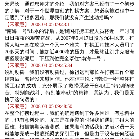
宋局长，通过您刚才的介绍，我们对方案已经有了一个初步
的了解，对于一个世界首创的打捞方案，想必实施过程中一
定遇到了很多困难。那我们就没有产生过动摇吗？
【宋家慧】 2008-03-05 09:43:11
“
南海一号”出水的背后，是我国打捞工程人员将近一年时间
日日夜夜的艰苦奋战。从2007年5月17日投放沉井以来，打
捞人就一直在攻克一个又一个难关。打捞工程技术人员用了
70多天的时间，施加近4000吨的压力，才最终让沉井克服海
底坚硬淤泥层，下压到位完全罩住“南海一号”。
【宋家慧】 2008-03-05 09:45:34
说到动摇，我们没有动摇过。徐祖远副部长在打捞工作全部
结束后，曾经发来慰问信。他在信中说：“南海一号”整体打
捞工程的成功，充分展示了救捞系统干部职工“特别能吃
苦、特别能战斗、特别能奉献”的精神。我认为，我们是无
愧于这句话的！
【宋家慧】 2008-03-05 09:48:50
在整个打捞过程中，我们的确是遇到了许多困难，有意料中
的，也有意料外的。尤其是在穿梁的时候我们遇到了很大的
困难。根据前期实验测试，如果顺利的话我们的潜水员一天
就能够完成一根底托梁的穿引工作，但是由于没有任何经验