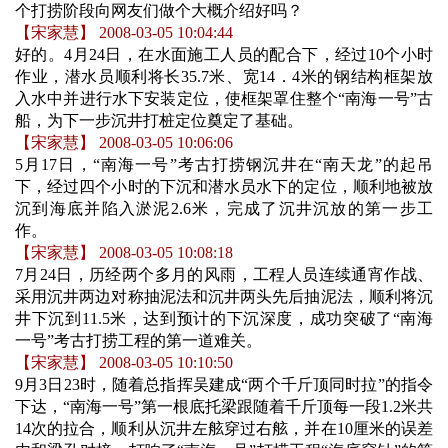
个打捞阶段向网友们做个大概介绍好吗？
【宋家慧】 2008-03-05 10:04:44
好的。4月24日，在水面施工人员的配合下，经过10个小时
作业，潜水员顺利将长35.7米、宽14．4米的钢结构框架放
入水中并进行水下安装定位，使框架罩住整个“南海一号”古
船，为下一步沉井打桩定位奠定了基础。
【宋家慧】 2008-03-05 10:06:06
5
月17日
，“南海一号”考古打捞钢沉井在“南天龙”的起吊
下，经过四个小时的下沉和潜水员水下的定位，顺利地被放
沉到海底并陷入淤泥2.6米，完成了沉井沉放的第一步工
作。
【宋家慧】 2008-03-05 10:08:18
7
月24日
，历经两个多月的风雨，工程人员连续通宵作战、
采用沉井两边对称抽泥法和沉井两头先后抽泥法，顺利将沉
井下沉到11.5米，达到预计的下沉深度，成功突破了“南海
一号”考古打捞工程的第一道难关。
【宋家慧】 2008-03-05 10:10:50
9
月3日
23
时
，随着总指挥吴建成“两个千斤顶同时拉”的指令
下达，“南海一号”第一根底托梁跟随着千斤顶每一段1.2米共
14次的拉合，顺利从沉井左舷穿过右舷，并在10厘米的误差