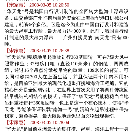
【宋家慧】 2008-03-05 10:20:50
“
华天龙”号是我国自行设计制造的全回转大型海上浮吊设
备，由交通部广州打捞局自筹资金在上海振华港口机械公司
建造，耗资6个多亿。它是迄今为止由中国自行设计和建造
的最大起重工程船，最大吊力达4000吨，此前，我国自行设
计制造的最大吊力浮吊——广州打捞局的“南天龙”只有900
吨。
【宋家慧】 2008-03-05 10:26:38
“
华天龙”能稳稳地吊起重物进行360度回转，可在7级大风中
照常作业；32根碗口粗（直径110毫米）的钢缆，两两成
组，通过16个吊点分散被吊物的重量；109米长的臂架。可
以同时容纳300人在上面生活，并且保证两个月内不用补
给，是目前亚洲最大的现代化起重打捞和海洋工程船。它的
核心部分是全回转吊机，在世界上首次采用了将两种传统回
转吊机结构相结合的模式，保证了“华天龙”号能稳稳当当地
吊起重物进行360度回转，也正是这一个核心技术，使得“华
天龙”号能够保证装载“南海一号”的沉箱在起吊过程中保持
稳定，避免摇晃，最大限度地避免里面文物出现损伤。
【宋家慧】 2008-03-05 10:28:04
“
华天龙”是目前亚洲最大的集打捞、起重、海洋工程于一身