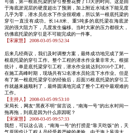
可循，第一根底托梁的穿引整整花费了13天的时间。这是由
于海底淤泥层的硬度超出了预测，加上附近水域水下能见度
几乎为零，潜水员在水下作业很艰难，所以第一根底托梁的
穿引一直没有成功。长14.8米、重5吨多的底托梁在海底淤
泥的强大阻力下，几度发生偏移。当时大家的压力都很大，
仿佛底托梁的穿引是不可能完成的一件事。
【宋家慧】 2008-03-05 09:52:34
后来几经商议，我们及时调整方案，最终成功地完成了第一
根底托梁的穿引工作。整个工程的潜水作业量非常大。根据
统计，单是底托梁穿引工程，潜水作业就达到2016个工时。
在施工高峰时期，现场共有52名潜水员轮流下水作业。但是
有了第一根底托梁穿引的经验后，后面35根底托梁的穿引工
作就越来越顺利了，最终圆满地完成了整个工程中最艰难的
工作。
【主持人】 2008-03-05 09:53:10
宋局长，网友“黑夜不明”留言说，“南海一号”的出水时间一
拖再拖，到底是因为什么原因呢？
【宋家慧】 2008-03-05 09:57:33
我想，可以这么说，“南海一号”的打捞是“靠天吃饭”的，天
气原因也让工程人员经受着严峻的考验。由于海上风浪大，