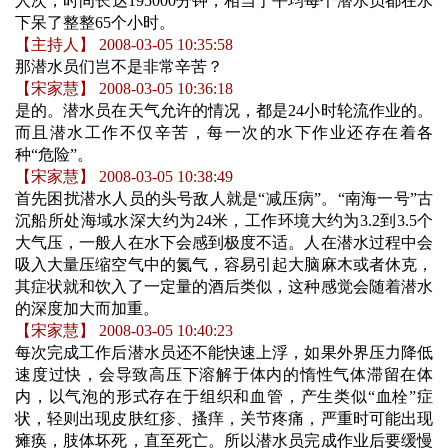
人次，时间长达195000分钟，相当于平均每个潜水员都在水
下呆了整整65个小时。
【主持人】 2008-03-05 10:35:58
那潜水员们岂不是非常辛苦？
【宋家慧】 2008-03-05 10:36:18
是的。潜水员在天气允许的情况，都是24小时轮流作业的。
而且潜水工作不仅辛苦，每一次的水下作业还存在着各
种“危险”。
【宋家慧】 2008-03-05 10:38:49
首先困扰潜水人员的头号敌人就是“减压病”。“南海一号”古
沉船所处海域水深大约为24米，工作环境大约为3.2到3.5个
大气压，一般人在水下会感到极度不适。人在潜水过程中会
吸入大量压缩空气中的氮气，容易引起大脑麻木或者休克，
其症状就和饮入了一定量的酒后类似，这种感觉会随着潜水
的深度加大而加重。
【宋家慧】 2008-03-05 10:40:23
每次完成工作后潜水员还不能快速上浮，如果外界压力降低
速度过快，会导致高压下溶解于体内的惰性气体滞留在体
内，以气泡的形式存在于组织和血管，产生类似“血栓”症
状，轻则出现皮肤红疹、搔痒，关节疼痛，严重时可能出现
瘫痪，肢体坏死，直至死亡。所以潜水员完成作业后要缓慢