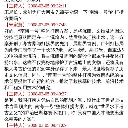
【主持人】 2008-03-05 09:32:11
宋局长，您能为广大网友先简要介绍一下“南海一号”的打捞
方案吗？
【宋家慧】 2008-03-05 09:37:48
好的。“南海一号”整体打捞方案，是将沉船、文物及周围泥
沙按照原状固定在一个沉箱内，然后整体打捞出水，这一方
案开创了考古界与打捞界的先河，属世界首例。广州打捞局
为此专门制作了一个长35.7米、宽14.4米、高12米、自重达5
30吨的超大沉箱，将古沉船及周围的泥沙全部罩住并整体打
捞出水。这样不仅完好地保护了古沉船上的文物，还将具有
极大考古价值的沉船本身保存了下来，最大限度地保存了历
史文化信息。同时，“南海一号”的整体打捞为救捞系统的技
术创新提供了难得的机遇，推动了救捞基础技术、前沿技术
和工程实用技术的研究。
【主持人】 2008-03-05 09:40:27
是啊，我国打捞人凭借自己的聪明才智，设计出了世界上技
术含量顶尖的“南海一号”整体打捞方案，就连“世界水下考
古之父”的乔治巴斯都赞不绝口，称“只有中国人才能想出这
么精美的方案”。
【主持人】 2008-03-05 09:41:09