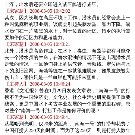
上浮，出水后还要立即进入减压舱进行减压。
【宋家慧】 2008-03-05 10:42:02
其次，因为长期在高压环境下工作，潜水员们经常会患上一
种叫氮麻醉的职业病。该病会引起头脑发昏、智力下降。潜
水员们在一片漆黑的水下，对于位置的记忆、指令的执行需
要加倍的记忆力和思考能力。
【宋家慧】 2008-03-05 10:43:21
此外，潜水是高危作业，在水下，毒虫、海藻等都有可能夺
去一个潜水员的生命，在海水混浊的情况下还会出现潜水员
走散的情况，一旦他们身上的供气管、音频线、定位绳与水
下的废旧渔网、海藻等缠在一起就很难脱身，如果皮肤被划
伤出血，哪怕只是一丝血腥也可能招来鲨鱼。
【主持人】 2008-03-05 10:46:24
香港《文汇报》曾在1月29日发表文章说，“南海一号”的打
捞不但为中国经济史、文化史、社会生活史研究提供了重要
线索，更是中国水下考古事业发展的一个重要的里程碑。您
对整个“南海一号”打捞工作是如何评价的呢？
【宋家慧】 2008-03-05 10:49:41
从黑暗到光明，仅20米的距离，“南海一号”的打捞却花费了
中国打捞人250天的时间；而为了这250天，则是打捞人数年