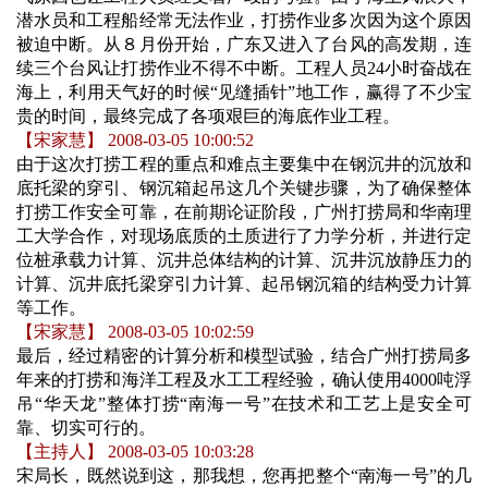
潜水员和工程船经常无法作业，打捞作业多次因为这个原因
被迫中断。从８月份开始，广东又进入了台风的高发期，连
续三个台风让打捞作业不得不中断。工程人员24小时奋战在
海上，利用天气好的时候“见缝插针”地工作，赢得了不少宝
贵的时间，最终完成了各项艰巨的海底作业工程。
【宋家慧】 2008-03-05 10:00:52
由于这次打捞工程的重点和难点主要集中在钢沉井的沉放和
底托梁的穿引、钢沉箱起吊这几个关键步骤，为了确保整体
打捞工作安全可靠，在前期论证阶段，广州打捞局和华南理
工大学合作，对现场底质的土质进行了力学分析，并进行定
位桩承载力计算、沉井总体结构的计算、沉井沉放静压力的
计算、沉井底托梁穿引力计算、起吊钢沉箱的结构受力计算
等工作。
【宋家慧】 2008-03-05 10:02:59
最后，经过精密的计算分析和模型试验，结合广州打捞局多
年来的打捞和海洋工程及水工工程经验，确认使用4000吨浮
吊“华天龙”整体打捞“南海一号”在技术和工艺上是安全可
靠、切实可行的。
【主持人】 2008-03-05 10:03:28
宋局长，既然说到这，那我想，您再把整个“南海一号”的几