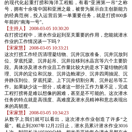
的现代化起重打捞和海洋工程船，有着“亚洲第一吊”之称
号，拥有十余项中国和亚洲之最，被誉为展示自主创新能力
的经典范例，投入运营后第一单重要任务，就是打捞800多
年前的“南海一号”。
【主持人】 2008-03-05 10:30:20
在打捞过程中，潜水作业起到至关重要的作用，您能就潜水
作业的工作情况谈一下吗？
【宋家慧】 2008-03-05 10:33:21
这次打捞工作经历清理凝结物、沉井沉放准备、沉井沉放到
位、穿底托梁、沉井起吊、沉井拉移到水晶宫等六个主要阶
段。具体涉及潜水作业且工作量比较大的是水下凝结物的清
理、沉井的定位和沉放、沉井边舱灌沙、沉井四周抽泥、沉
井静压到位、穿底托梁、上下沉井切割分离、沉井起吊等工
作。如果缺少这一部分，或者这一部分工作力量不足，完成
工程打捞将是难以想像的困难，甚至是不可能的。这次潜水
任务的特点就是高强度、高难度及潜水员精神和意志表现出
来的高韧度。
【宋家慧】 2008-03-05 10:34:23
从数字上我们就可以看出，这次潜水作业创造了许多“之
最”。截止到2007年12月22日止，潜水员累计潜水作业3016