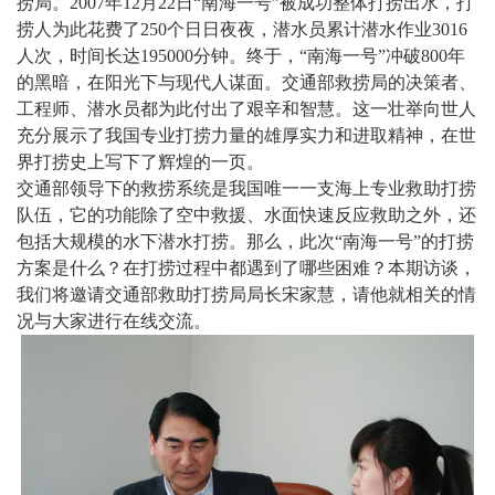
捞局。2007年12月22日“南海一号”被成功整体打捞出水，打
捞人为此花费了250个日日夜夜，潜水员累计潜水作业3016
人次，时间长达195000分钟。终于，“南海一号”冲破800年
的黑暗，在阳光下与现代人谋面。交通部救捞局的决策者、
工程师、潜水员都为此付出了艰辛和智慧。这一壮举向世人
充分展示了我国专业打捞力量的雄厚实力和进取精神，在世
界打捞史上写下了辉煌的一页。
交通部领导下的救捞系统是我国唯一一支海上专业救助打捞
队伍，它的功能除了空中救援、水面快速反应救助之外，还
包括大规模的水下潜水打捞。那么，此次“南海一号”的打捞
方案是什么？在打捞过程中都遇到了哪些困难？本期访谈，
我们将邀请交通部救助打捞局局长宋家慧，请他就相关的情
况与大家进行在线交流。