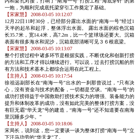
内和梁孔对接，打响了“南海一号”打捞工程“海底穿针”的第
一炮，为顺利完成底托梁穿引工作奠定了基础。
【宋家慧】 2008-03-05 10:12:07
12
月22日
11
时30分
，已经部分露出水面的“南海一号”经过1
天半的起吊和起浮，整体浮出水面。 露出水面的棕色沉箱
长35.7米，宽14.4米，高7.2m，比一个篮球场还要大。沉箱
表面有很多海水和泥沙，沉箱底部清晰可见３６根底梁。
【宋家慧】 2008-03-05 10:13:07
整个打捞过程中诸多环节是根据实践，不断优化和创新打捞
的方法和工序才得以继续进行。可以说，过去打捞沉船的所
有方法和技术基本上都综合运用在此工程上。
【主持人】 2008-03-05 10:17:54
徐祖远副部长在“南海一号”出水的一刹那曾说过，“只有决
心，没有资金与技术的配备，一切都是空谈。“南海一号”的
成功打捞得益于中国救助打捞技术实力的增强、装备能力的
提升和体制改革的成功，没有如此完美的整体打捞方案，没
有巨无霸“华天龙”号的建造，“南海一号”还不知道要在南海
里沉睡多少年。”
【主持人】 2008-03-05 10:18:06
宋局长，说到这，您一定要谈一谈为整体打捞“南海一号”立
下汗马功劳的“华天龙”了。