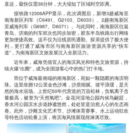
直达，最快仅需36分钟，大大缩短了区域时空距离。
据铁路12306APP显示，此次调图后，新增3趟威海至
南海新区列车（C6491、G2103、D6033）、2趟南海新区
至威海列车（G6987、D6071）。与此同时，南海新区往返
青岛、济南的列车班次也同步加密，胶东半岛铁路出行网络
更加便捷高效。这不仅为沿线居民通勤、探亲提供了极大便
利，更打通了威海市区与南海新区旅游资源共享的“快车
道”，为南海新区文旅发展注入全新活力。
近年来，威海凭借宜人的海滨风光和特色文旅资源，持
续火爆“出圈”，成为全国游客心中的热门打卡地。
而位于威海最南端的南海新区，宛如一颗隐匿的海滨明
珠。这里坐拥12公里金色沙滩，沙质细腻、坡平浪缓，是天
然的海水浴场。上世纪50年代营造的万亩松林，负氧离子含
量极高，被誉为“天然氧吧”。金花河湿地公园内候鸟翩跹，
香水河公园滨水步道静谧悠然，处处皆是治愈人心的生态画
卷。此外，沙雕文化艺术节、沙滩体育赛事、水上运动狂欢
等特色活动轮番上演，将滨海风情展现得淋漓尽致。