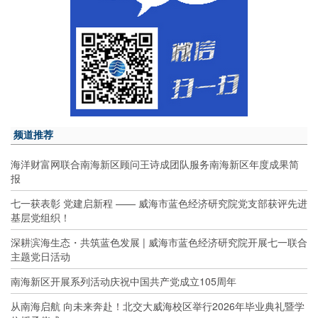
频道推荐
海洋财富网联合南海新区顾问王诗成团队服务南海新区年度成果简
报
七一获表彰 党建启新程 —— 威海市蓝色经济研究院党支部获评先进
基层党组织！
深耕滨海生态・共筑蓝色发展 | 威海市蓝色经济研究院开展七一联合
主题党日活动
南海新区开展系列活动庆祝中国共产党成立105周年
从南海启航 向未来奔赴！北交大威海校区举行2026年毕业典礼暨学