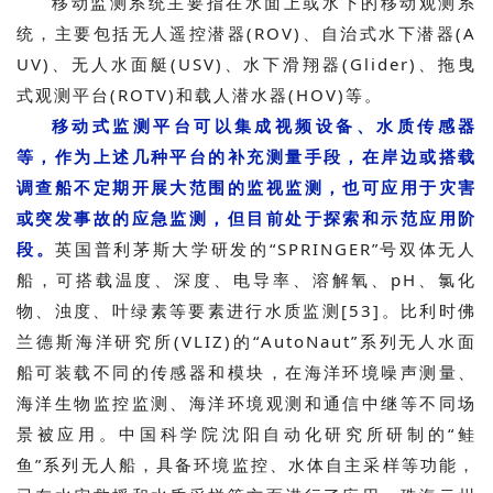
移动监测系统主要指在水面上或水下的移动观测系
统，主要包括无人遥控潜器(ROV)、自治式水下潜器(A
UV)、无人水面艇(USV)、水下滑翔器(Glider)、拖曳
式观测平台(ROTV)和载人潜水器(HOV)等。
移动式监测平台可以集成视频设备、水质传感器
等，作为上述几种平台的补充测量手段，在岸边或搭载
调查船不定期开展大范围的监视监测，也可应用于灾害
或突发事故的应急监测，但目前处于探索和示范应用阶
段。
英国普利茅斯大学研发的“SPRINGER”号双体无人
船，可搭载温度、深度、电导率、溶解氧、pH、氯化
物、浊度、叶绿素等要素进行水质监测[53]。比利时佛
兰德斯海洋研究所(VLIZ)的“AutoNaut”系列无人水面
船可装载不同的传感器和模块，在海洋环境噪声测量、
海洋生物监控监测、海洋环境观测和通信中继等不同场
景被应用。中国科学院沈阳自动化研究所研制的“鲑
鱼”系列无人船，具备环境监控、水体自主采样等功能，