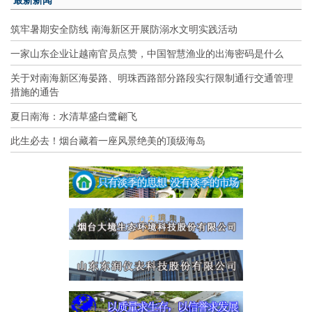
筑牢暑期安全防线 南海新区开展防溺水文明实践活动
一家山东企业让越南官员点赞，中国智慧渔业的出海密码是什么
关于对南海新区海晏路、明珠西路部分路段实行限制通行交通管理
措施的通告
夏日南海：水清草盛白鹭翩飞
此生必去！烟台藏着一座风景绝美的顶级海岛