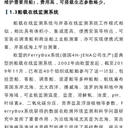
维护需要用船)，费用高，可搭载生态参数略少。
1.3船载在线监测系统
船载在线监测系统与岸基在线监测系统工作模式相
似，相比具有体积小、集成度高、便携安装等特点，可
安装在调查船和商业船上走航测量，亦可实现便携式测
量、岸基或海上平台测量。
欧盟的FerryBox系统(德国4H-JENA公司生产)是典
型的船载在线监测系统，2002年由欧盟发起，截至201
9年11月，已有近40个组织或船舶参与了这一计划，包
括货船、客船、调查船、巡逻船等多种船舶，航线遍布
英国东岸北海、北大西洋、挪威海、波罗的海和地中海
等海域，可走航监测温度、盐度、溶解氧、浊度、pH、
叶绿素a、二氧化碳分压、营养盐及浮游植物等参数。F
erryBox系统获得的数据在欧洲环境监测和科学问题研
究中发挥了重要作用，为沿线海域尤其是为北海、英吉
利海峡等海域水质模型的建立提供了基础数据，揭示水