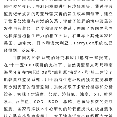
团性质的变化，并利用模型进行环境预测等。通过连续
监测记录波罗的海蓝绿藻灾害的发生或早期预警，建立
了营养盐浓度与赤潮的关系，评估了波罗的海中蓝藻的
发生与营养盐、盐度和温度的关系，理顺了跨国界营养
化和浮游植物生产力的相互关系。在世界上其他国家如
美国、加拿大、日本和澳大利亚，FerryBox系统也已
经得到广泛应用。
目前国内船载系统的研究和应用也有一些报道。
在“十一五”863项目的支持下，自然资源部东海局和南
海局分别在“向阳红08号”船和原“海监47号”船上建设了
船载集成监测系统，用于渤海生态环境的预警监测和东
海赤潮灾害的预警监测，系统搭载了多套传感器和分析
设备，实现了对温度、盐度、溶解氧、浊度、pH、叶绿
素a、营养盐、COD、BOD、总磷、总氮等参数的走航
监测。国家海洋技术中心研制的船载便携式在线监测系
统安装在小型商业船上，对天津海洋生态红线区内大神