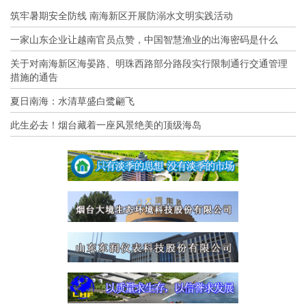
筑牢暑期安全防线 南海新区开展防溺水文明实践活动
一家山东企业让越南官员点赞，中国智慧渔业的出海密码是什么
关于对南海新区海晏路、明珠西路部分路段实行限制通行交通管理
措施的通告
夏日南海：水清草盛白鹭翩飞
此生必去！烟台藏着一座风景绝美的顶级海岛