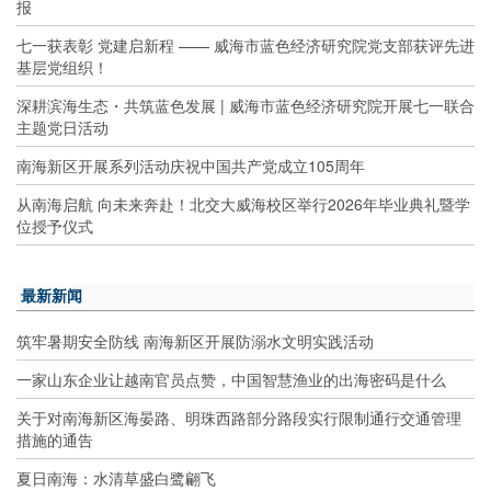
报
七一获表彰 党建启新程 —— 威海市蓝色经济研究院党支部获评先进
基层党组织！
深耕滨海生态・共筑蓝色发展 | 威海市蓝色经济研究院开展七一联合
主题党日活动
南海新区开展系列活动庆祝中国共产党成立105周年
从南海启航 向未来奔赴！北交大威海校区举行2026年毕业典礼暨学
位授予仪式
最新新闻
筑牢暑期安全防线 南海新区开展防溺水文明实践活动
一家山东企业让越南官员点赞，中国智慧渔业的出海密码是什么
关于对南海新区海晏路、明珠西路部分路段实行限制通行交通管理
措施的通告
夏日南海：水清草盛白鹭翩飞