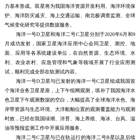
力基本形成。双星将为我国海洋资源开发利用、海洋环境保
护、海洋防灾减灾、海上交通运输、南北极调查监测、全球
气候变化研究等提供数据服务。
海洋一号
D
卫星和海洋二号
C
卫星分别于
2020
年
6
月和
9
月成功发射，国家卫星海洋应用中心会同卫星、测控、地
面、应用等各系统建设单位，在自然资源、生态环境、水
利、农业农村、应急管理和气象等领域开展了行业应用测
试，顺利完成全部在轨测试内容。
海洋一号
D
卫星与已发射的海洋一号
C
卫星组成我国首
个海洋业务卫星星座，上下午组网观测，填补了我国海洋水
色卫星下午观测数据的空白，大幅提高了全球海洋水色、海
岸带资源与生态环境、大洋船舶位置的观测覆盖能力与观测
时效，已经在我国绿潮、浒苔、海上养殖、海冰、台风、溢
油等预报监测工作中开展应用服务。
海洋二号
C
卫星与已在轨运行的海洋二号
B
星以及后续