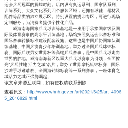
运会乒乓冠军的辉煌时刻。店内设有奥运系列、国家队系列、
训练系列、大众文化系列四个服装区域，还拥有球鞋、器材及
配件等品类的独立展示区。特别设置的烫印专区，可进行现场
定制服务，为消费者提供个性化产品。
威海南海国家乒乓球训练基地是一座用于承接国家级及国
际级体育赛事的高水平训练基地，场馆按照奥运会比赛标准和
国际赛事转播标准建设配套设施。这里也是中国乒协国家队训
练基地、中国乒协青少年培训基地，举办过全国乒乓球锦标
赛、国际乒联男女世界杯等高端乒乓赛事，是中国乒乓球走向
世界的胜地。威海南海新区以重大乒乓球赛事为引领，全面擦
亮“乒乓胜地 活力之城”名片，举办了世界摩托艇锦标赛、国际
沙滩手球邀请赛、全国海钓锦标赛等一系列赛事，一座体育之
城活力之城正强势崛起。
该文章来源互联网，如有侵权请联系删除
查看原文：
http://www.whnh.gov.cn/art/2021/6/25/art_4096
5_2616829.html