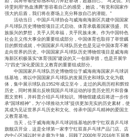
励，我将带着使命感和动力奔赴赛场，超越自己。”马龙说。刘
诗雯则用“热血沸腾”形容着自己的感受，她说，“有党和国家作
强大的后盾，我们将在赛场上充分释放自己的潜能。”
活动当日，中国乒乓球协会与威海南海新区共建中国国家
乒乓球队历史博物馆项目正式启动。体育承载着国家强盛、民
族振兴的梦想，关乎人民幸福，关乎民族未来。作为中国特色
社会主义伟大事业的重要组成部分，中国体育也取得了举世瞩
目的辉煌成就，中国国家乒乓球队历史也是见证中国体育不断
走向世界的历史。中国国家乒乓球队历史博物馆项目是威海南
海新区积极落实“体育强国”建设的又一创新举措，也是开展学
习“四史”深化爱国主义教育的重要组成部分。
中国国家乒乓球队历史博物馆位于威海南海国家乒乓球训
练基地，将以中国国家乒乓球队的发展历史和球队文化为载
体，集中展示球队自1952年成立至今，走过的风雨历程和辉煌
历史，同时将展出反映我国乒乓球运动的珍贵历史照片和音像
图文资料，并科普介绍乒乓球知识。博物馆建成后将进一步传
承“国球精神”，为“小球推动大球”提供更加充实的历史素材，使
其成为见证世界乒乓历史和文化、传承中国乒乓精神的爱国主
义教育基地。
当天，位于威海南海乒乓球训练基地的李宁红双喜乒乓球
旗舰店开业，这是全球第一家李宁红双喜乒乓球产品门店。店
内中心区域以时光走廊为主轴，回顾了2000年至2016年五届奥