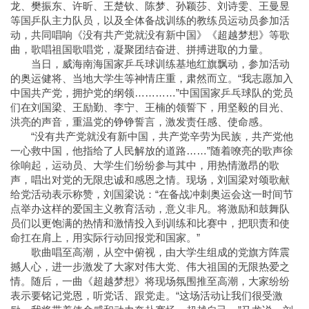
龙、樊振东、许昕、王楚钦、陈梦、孙颖莎、刘诗雯、王曼昱
等国乒队主力队员，以及全体备战训练的教练员运动员参加活
动，共同唱响《没有共产党就没有新中国》《超越梦想》等歌
曲，歌唱祖国歌唱党，凝聚团结奋进、拼搏进取的力量。
当日，威海南海国家乒乓球训练基地红旗飘动，参加活动
的奥运健将、当地大学生等神情庄重，肃然而立。“我志愿加入
中国共产党，拥护党的纲领…………”中国国家乒乓球队的党员
们在刘国梁、王励勤、李宁、王楠的领誓下，用坚毅的目光、
洪亮的声音，重温党的铮铮誓言，激发责任感、使命感。
“没有共产党就没有新中国，共产党辛劳为民族，共产党他
一心救中国，他指给了人民解放的道路……”随着嘹亮的歌声徐
徐响起，运动员、大学生们纷纷参与其中，用热情激昂的歌
声，唱出对党的无限忠诚和感恩之情。现场，刘国梁对颂歌献
给党活动表示称赞，刘国梁说：“在备战冲刺奥运会这一时间节
点举办这样的爱国主义教育活动，意义非凡。将激励和鼓舞队
员们以更饱满的热情和激情投入到训练和比赛中，把职责和使
命扛在肩上，用实际行动回报党和国家。”
歌曲唱至高潮，从空中俯视，由大学生组成的党旗方阵震
撼人心，进一步激发了大家对伟大党、伟大祖国的无限热爱之
情。随后，一曲《超越梦想》将现场氛围推至高潮，大家纷纷
表示要铭记党恩，听党话、跟党走。“这场活动让我们很受激