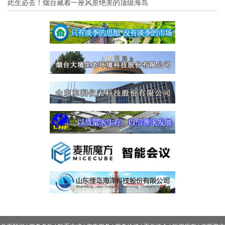
此生必去！烟台藏着一座风景绝美的顶级海岛