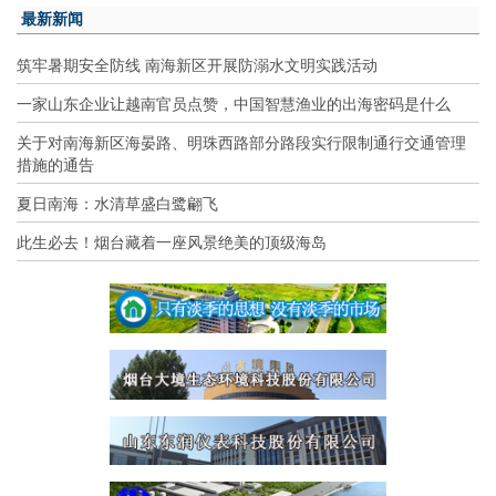
最新新闻
筑牢暑期安全防线 南海新区开展防溺水文明实践活动
一家山东企业让越南官员点赞，中国智慧渔业的出海密码是什么
关于对南海新区海晏路、明珠西路部分路段实行限制通行交通管理
措施的通告
夏日南海：水清草盛白鹭翩飞
此生必去！烟台藏着一座风景绝美的顶级海岛