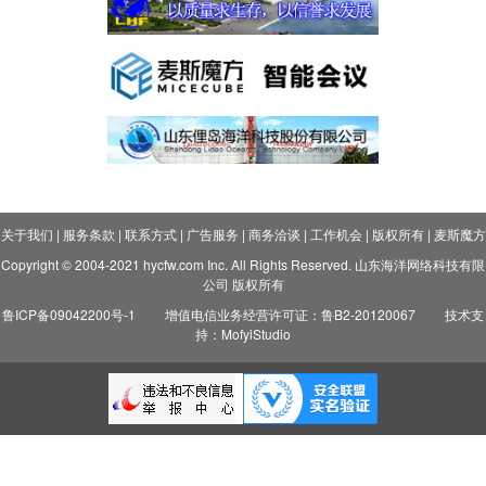
关于我们
|
服务条款
|
联系方式
|
广告服务
|
商务洽谈
|
工作机会
|
版权所有
|
麦斯魔方
Copyright © 2004-2021 hycfw.com Inc. All Rights Reserved. 山东海洋网络科技有限
公司 版权所有
鲁ICP备09042200号-1
增值电信业务经营许可证：鲁B2-20120067
技术支
持：MofyiStudio