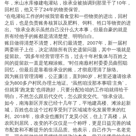
年，米山水库修建电灌站，徐承业被抽调到那里干了10年，
回村后，他又干了24年的物资保管。
“在电灌站工作的时候我管着食堂和一些物资的进出，回村
之后，也是负责账务核算以及肥料、饲料、牲口等物资的进
出。”徐承业表示虽然自己没什么大本事，但最自豪的就是
所有经他手的账都是清清楚楚、明明白白。
账目做得清楚不清楚，村民们最清楚。2007年，新一届村
两委班子上任，决定清除所有历史遗留问题，其中一项就是
提留款。“因多年经营管理不当，过去十年村集体与百姓之
间的提留款一直是笔糊涂账。”时任南廒村村委委员曲熙聪
回忆，但最后是靠着徐承业的账，才彻底理清了脉络。
因为账目管理清晰，公正廉洁，直到80岁，村里还邀请徐承
业为800多户村民办理土地证。“虽然咱没那本事唱‘主角’，
但就算‘跑龙套’也得跑好，只要分配给咱的工作咱就得给干
明白，不然怎么跟后代交代，怎么跟党交代。”徐承业说。
如今，南海新区开发已经十几年了，平地建高楼、滩涂起新
城，百姓也在这个过程享受到了区域城市化发展带来的红
利。2018年，徐承业也搬到了龙昊小区，住上了高楼，从
农民到居民，改变的不仅仅是一个称呼，更是日益完善的城
市配套和不断提升的生活品质。他表示，自己作为一名老党