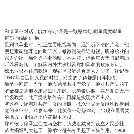
和徐承业对话，能加深对“我是一颗螺丝钉,哪里需要哪里
钉”这句话的理解。
见到徐承业时，他正在看电视新闻，遇到听不清的片段，他
便赶紧调整耳边的助听器，微微侧头靠近电视。听徐承业的
家人介绍，虽然徐承业的听力不太好，但他每天坚持戴着助
听器看新闻，了解国内外大事以及党和国家的政策方针。
徐承业忍不住感慨道，现在信息流通真是太方便了，还记得
1947年自己刚入党的时候，对党的了解都是口耳相传。
徐承业回忆，当年，他表弟是名共产党员，他对共产党的了
解全都是从他表弟那里听来的。表弟告诉他，共产党是无产
阶级政党，共产党的最终奋斗目标是实现共产主义。
就这样，怀着对共产主义的憧憬，徐承业义无反顾地投身到
党的事业中。70多年来，他就像一颗螺丝钉，出现在最需要
的地方，哪怕这个位置很不起眼。
那时候，徐承业住在南廒村，从减租减息到设立人民公社，
从大锅饭到大包干，徐承业都在村里起了带头作用。1968