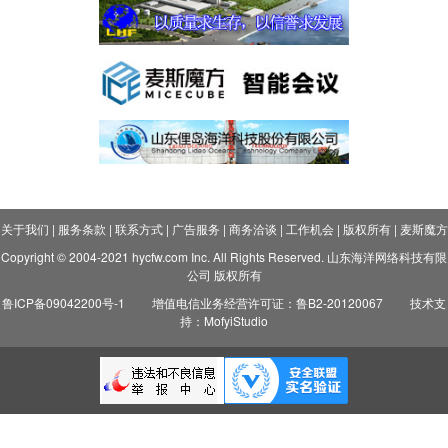
关于我们
|
服务条款
|
联系方式
|
广告服务
|
商务洽谈
|
工作机会
|
版权所有
|
麦斯魔方
Copyright © 2004-2021 hycfw.com Inc. All Rights Reserved. 山东海洋网络科技有限
公司 版权所有
鲁ICP备09042200号-1
增值电信业务经营许可证：鲁B2-20120067
技术支
持：MofyiStudio