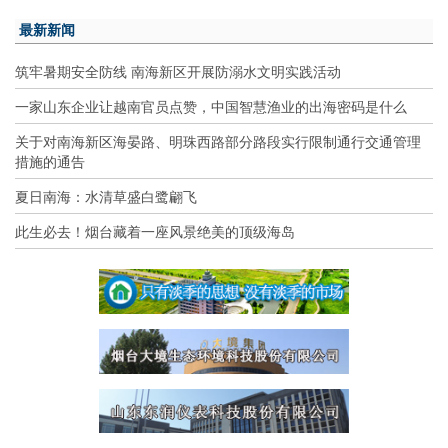
最新新闻
筑牢暑期安全防线 南海新区开展防溺水文明实践活动
一家山东企业让越南官员点赞，中国智慧渔业的出海密码是什么
关于对南海新区海晏路、明珠西路部分路段实行限制通行交通管理
措施的通告
夏日南海：水清草盛白鹭翩飞
此生必去！烟台藏着一座风景绝美的顶级海岛