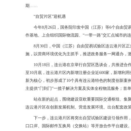
期……
“自贸片区”迎机遇
今年8月26日，国务院印发中国（江苏）等6个自由贸
作基地、上合组织国际物流园、“一带一路”交汇点城市的
8月30日，中国（江苏）自由贸易试验区连云港片区正
施，以营商环境优化为主抓手，推进政务服务一网通办，
10月18日，连云港在京举行自贸区恳谈会，共推进合
至10月底，连云港片区内新增注册企业近600家，新增利
新为核心，初步形成了10个具有连云港特色的制度创新案
主提供“门到门”一揽子解决方案及实体全程物流服务；首单
站在新的起点，围绕建设亚欧重要国际交通枢纽、集聚
连云港片区在创新发展机制、营造发展环境、出台配套政
下一步，连云港片区将突出自贸试验区建设引领作用
口口岸、国际邮件互换局（交换站）等开放合作平台建设