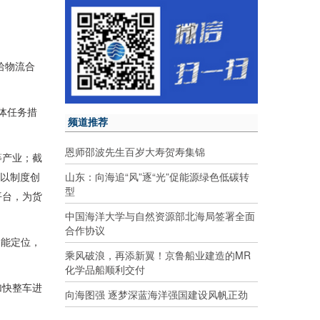
哈物流合
体任务措
频道推荐
恩师邵波先生百岁大寿贺寿集锦
等产业；截
山东：向海追“风”逐“光”促能源绿色低碳转
区以制度创
型
平台，为货
中国海洋大学与自然资源部北海局签署全面
合作协议
功能定位，
乘风破浪，再添新翼！京鲁船业建造的MR
化学品船顺利交付
加快整车进
向海图强 逐梦深蓝海洋强国建设风帆正劲