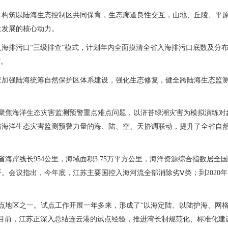
，构筑以陆海生态控制区共同保育，生态廊道良性交互，山地、丘陵、平
量发展的核心动力。
海排污口“三级排查”模式，计划年内全面摸清全省入海排污口底数及分
”。
应加强陆海统筹自然保护区体系建设，强化生态修复，健全跨陆海生态监
，聚焦海洋生态灾害监测预警重点难点问题，以浒苔绿潮灾害为模拟演练对
省海洋生态灾害监测预警力量的海、陆、空、天协调联动，提升了全省自
海岸线长954公里，海域面积3.75万平方公里，海洋资源综合指数居全国
。会议指出，今年底，江苏主要国控入海河流全部消除劣Ⅴ类；到2020
点地区之一。试点工作开展一年多来，形成了“以海定陆、以陆护海、网
目前，江苏正深入总结连云港的试点经验，推进湾长制规范化、标准化建