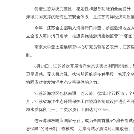
促进生态系统完整性、稳定性和服务功能的全面提升
海域共同支撑的陆海生态安全体系，是江苏海洋经济高质
今年，江苏全面启动入海排污口排查，参照渤海地区入
立全省入海排污口名录，推进实施陆源污染物监管“一张图
南京大学亚太发展研究中心研究员蒋昭乙表示，江苏
制。
6月14日，江苏首次开展海洋生态灾害监测预警演练
卫星遥感、无人机监视、执法船巡航等多种手段，实现全
协同应对突发海洋生态灾害事件的合力。
江苏沿海地区包括南通、连云港、盐城3个设区市，全省
月，江苏省海洋生态环境保护工作暨湾长制建设推进会召开
域水质优良（一、二类水质）比例达到72.6%。
连云港积极响应国家号召，成为全国首批5个湾长制试
息保障”的湾长制工作模式，近岸海域水质得到明显改善。