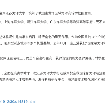
名为江苏海洋大学，填补了我国南黄海区域海洋高等学校的空白。
学、上海海洋大学、浙江海洋大学、广东海洋大学等海洋高等学府，无不
总体格局中起着承东启西、呼应南北的重要作用。作为全国首批14个沿海
、创新型试点城市等多个机遇叠加。去年11月，连云港获批“国家级海洋
别不仅体现在名称上，而是平台变得更高，获得资源的能力变得更强，对学
力，全面提高办学水平，把江苏海洋大学打造成为契合我国东部海洋经济圈
需求的海洋人才培养基地、海洋科技研发平台、海洋高技术孵化园区和海
201912/30/c14819.html