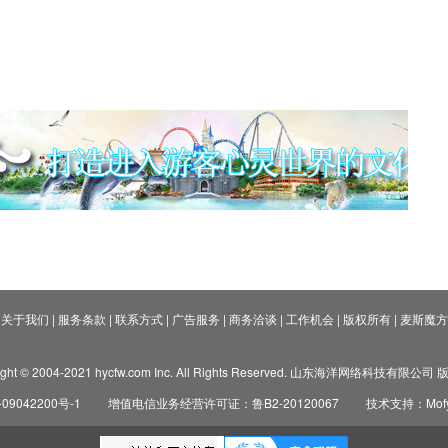
关于我们
|
服务条款
|
联系方式
|
广告服务
|
商务洽谈
|
工作机会
|
版权所有
|
麦斯魔方
ight © 2004-2021 hycfw.com Inc. All Rights Reserved. 山东海洋网络科技有限公
09042200号-1
增值电信业务经营许可证：鲁B2-20120067
技术支持：Mofyi