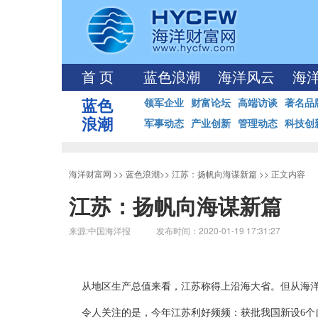
首 页
蓝色浪潮
海洋风云
海
蓝色
领军企业
财富论坛
高端访谈
著名品
浪潮
军事动态
产业创新
管理动态
科技创
海洋财富网
>>
蓝色浪潮
>>
江苏：扬帆向海谋新篇
>> 正文内容
江苏：扬帆向海谋新篇
来源:中国海洋报 发布时间：2020-01-19 17:31:27
从地区生产总值来看，江苏称得上沿海大省。但从海洋
令人关注的是，今年江苏利好频频：获批我国新设6