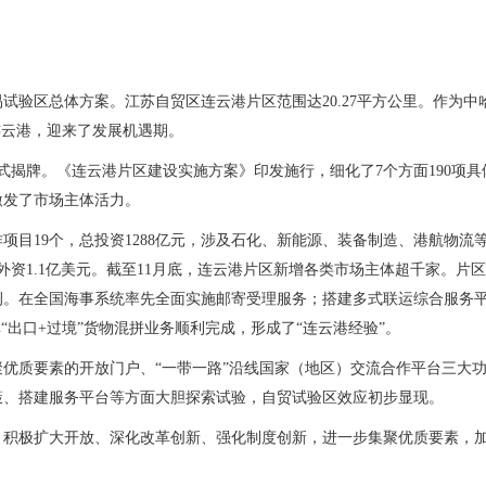
易试验区总体方案。江苏自贸区连云港片区范围达20.27平方公里。作为中
连云港，迎来了发展机遇期。
式揭牌。《连云港片区建设实施方案》印发施行，细化了7个方面190项具
激发了市场主体活力。
作项目19个，总投资1288亿元，涉及石化、新能源、装备制造、港航物流
用外资1.1亿美元。截至11月底，连云港片区新增各类市场主体超千家。片
例。在全国海事系统率先全面实施邮寄受理服务；搭建多式联运综合服务
“出口+过境”货物混拼业务顺利完成，形成了“连云港经验”。
优质要素的开放门户、“一带一路”沿线国家（地区）交流合作平台三大
策、搭建服务平台等方面大胆探索试验，自贸试验区效应初步显现。
，积极扩大开放、深化改革创新、强化制度创新，进一步集聚优质要素，
。