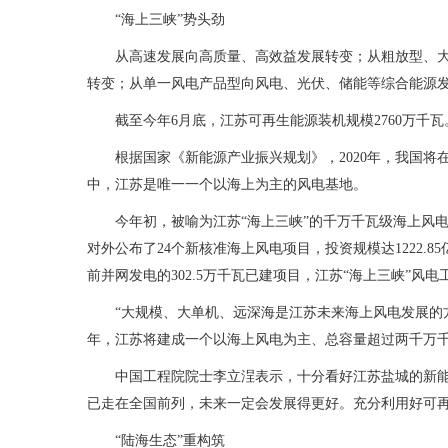
“海上三峡”势头劲
从高速发展向高质量、高效益发展转变；从粗放型、
转变；从单一风电产品型向风电、光伏、储能等综合能源
截至今年6月底，江苏可再生能源装机规模2760万千瓦
根据国家《新能源产业振兴规划》，2020年，我国
中，江苏是唯一一个以海上为主的风电基地。
今年初，被喻为江苏“海上三峡”的千万千瓦级海上风电
对外公布了24个新核准海上风电项目，投资规模达1222.8
前并网发电的302.5万千瓦已建项目，江苏“海上三峡”风
“大规模、大单机、远深海是江苏未来海上风电发展的方
年，江苏将建成一个以海上风电为主、总容量超过两千万千
中国工程院院士李立浧表示，十分看好江苏盐城的新能
已走在全国前列，未来一定会发展得更好。充分利用好可再生
“陆海生态”重构筑