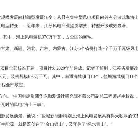
大规模发展向精细型发展转变；从只有集中型风电项目向兼有分散式和海
发电型转变……近年来，江苏风电产业提质增效、转型升级成效显著。
。其中，海上风电装机370万千瓦，占全国的80%。
将在甘肃、新疆、河北、吉林、内蒙古、江苏6个省份打造7个千万千瓦级风
项目全部核准开建，项目计划2020年前建成。记者了解到，江苏省发展
5亿元、装机规模670万千瓦。其中，南通海域项目13个，盐城海域项目11
电工程全部敲定。
向。”中国电建集团华东勘测设计研究院有限公司副总工程师赵生校说，到
瓦时的风电“海上三峡”。
源发展前景。他说：“盐城新能源特别是海上风电发展具有得天独厚的优
能源，就是既创造了‘金山银山’，又守住了‘绿水青山’。”