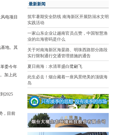
最新新闻
筑牢暑期安全防线 南海新区开展防溺水文明
上风电项目
实践活动
一家山东企业让越南官员点赞，中国智慧渔
业的出海密码是什么
电基地。其
关于对南海新区海晏路、明珠西路部分路段
实行限制通行交通管理措施的通告
夏日南海：水清草盛白鹭翩飞
改革委今年
个。加上此
此生必去！烟台藏着一座风景绝美的顶级海
岛
2025
势，目前