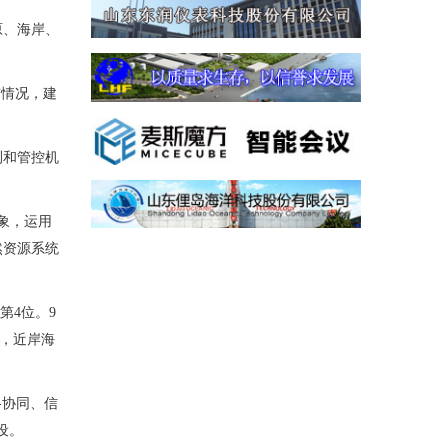
原、海岸、
布情况，建
测和管控机
象，运用
然资源系统
第4位。9
年，近岸海
格协同、信
设。