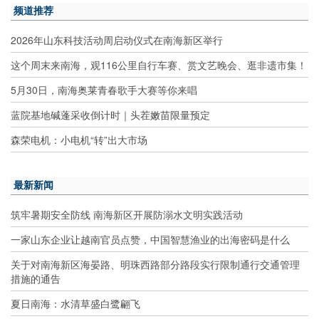
频道推荐
2026年山东科技活动周启动仪式在南海新区举行
这个周末来南海，观116公里自行车赛、赏文艺晚会、逛非遗市集！
5月30日，南海奥莱青春歌手大赛等你来唱
蓝院基地碱蓬采收倒计时｜头茬嫩苗限量预定
森荣电机：小电机“转”出大市场
最新新闻
筑牢暑期安全防线 南海新区开展防溺水文明实践活动
一家山东企业让越南官员点赞，中国智慧渔业的出海密码是什么
关于对南海新区海晏路、明珠西路部分路段实行限制通行交通管理
措施的通告
夏日南海：水清草盛白鹭翩飞