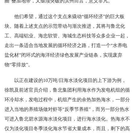
圈”叠加地带，又亟须突破的滨州而言，意义非凡。
他们希望，通过这个支点来撬动“循环经济”的巨大板
块。随着上述支点的示范带动与渐次推进，其将与鲁北化
工、高端铝业、海忠软管、海城生态科技等众多企业一起，
走出一条适合当地发展的循环经济之路，打造一个“水养电
盐化材”闭环式的海洋经济绿色发展产业链条，实现废弃
物“零排放”。
以正在建设的10万吨/日海水淡化项目的上下游为例，
徐凯及前述官员介绍，鲁北集团利用海水作为发电机组的循
环冷却水，发电过程中，机组产生的余热加热海水，一部分
进入当地的养殖场做对虾等“反季节养殖”，而另一部分热水
可进入鲁北碧水源海水淡化项目，进行海水淡化。热海水不
仅为淡化项目冬季淡化海水节省大量成本，而且，剩下的高