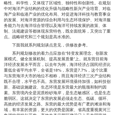
略性、科学性，又体现了区域性、独特性和创新性。在规划
中对海洋产业结构的优化升级与战略性新兴产业培育、对临
海产业和临港产业的优化布局、对促进海洋科技与教育事业
的发展、对海洋资源的综合利用与生态环境保护、对海洋服
务能力与去海洋综合管理以及海洋可持续发展的政策、体
制、法规建设等都体现东营特色，既全面统筹，又突出了重
点。战略研究和三个规划是高水准的。
下面我就系列规划谈点意见，供修改参考。
系列规划修改的着力点应放在“转变发展理念、创新发
展模式、健全发展机制、提高发展质量”上。就东营目前海
洋经济发展水平而言，以去年为例，海洋经济占国民经济比
重低全省平均水平，全省是18%，东营是7.7%，这个比重
与东营海洋大市的地位不相称，而且海洋经济三次产业结构
既不合理，水平也不高。东营发展环境亟待加强，如科技创
新、基础设施建设、生态环境是东营最大的瓶颈和制约因
素。东营境内全是泥质粉砂海岸，是生态敏感区，也是生态
脆弱区。这就决定了东营的发展必须走生态、低碳、循环、
高效的经济发展之路。东营的最大优势是有广袤的滩涂和海
域，有丰富的资源，更大的优势是国家、省高度重视黄河三