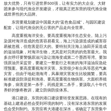
放大优势，只有引进世界500强，让有实力的大企业、大财
团来参与现代渔业开发建设，才能真正把东营的现代渔业做
成世界性的大品牌。
东营要规划建设中国最大的“蓝色食品城”，与园区建设
配套，让现代渔业的无公害的产品走向全世界。
高度重视海洋安全。要高度重视海洋生态安全。陆上污
染源对海洋造成的危害容易看见，海上污染源造成的威害容
易被忽视，但危害是巨大的。要特别关注海上油田开采造成
的溢油现象，对海洋生物，尤其是对贝类的的危害最大。我
多次呼吁要警惕原油污染让渤海变成第二个墨西哥湾。要加
强原油开采监管，要建立一整套行之有效的海洋溢油应急处
理预案。要高度重视海洋灾害。东营很少有台风等恶劣气象
灾害，但由于地处渤海湾，风暴潮灾害发生比较频繁，要高
标准建设防浪提和渔港。要高度重视生物病害。大面积养殖
海参，病害是第一杀手，药残是第二杀手，要汲取八十年代
养虾的惨疼教训，建立防病防疫体系。
港口建设。东营的港口建设要转变发展思路。在现有的
基础上建港必然会受到环境的制约，没有深水港东营的发展
也会受到制约。东营应将大港建在深水，省确定了东营集中