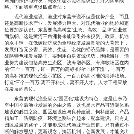
角洲的保护与开发，高效生态示范区建设已上升为国家战
略。下面我重点谈四点看法：
现代渔业建设。渔业对东营来说不但是优势产业，而且
还是高新技术产业，发展潜力巨大。对现代渔业的地位和定
位要加深认识。东营要高高树立“生态、高效、品牌”渔业这
面旗帜。这是黄河三角洲将来能吸引外来投资、政策、机遇
的杀手锏，在低碳经济成为全球经济发展潮流的大背景下，
发展打造无公害、高效、生态、名优的经济品牌，是重要的
战略特色和发展路子。要利用自身资源优势，围绕海洋、渔
业努力建设包括高效生态区、浅海增养区、海洋牧场区在内
的“三个一百万”，即一百万的高标准的“上粮下渔”，一百万
的高标准的现代渔业示范区，一百万的高水准的海洋牧场。
打造“三个一百万”离不开科技，离不开人才。人才工程应放
在发展的首位。
东营的现代渔业应以“园区化”建设为特色，这是山东乃
至中国今后渔业发展的必由之路，这也是水产品可追溯体系
建设的必由之路。园区建设应与良种建设、饲料建设、产品
精加工、防病防疫、环境监测结合起来，配套建设。只有走
园区发展的路子，才能形成现代渔业产业集群。只有通过不
断的解放思想，更新观念，搞活机制，创新发展，才能突出