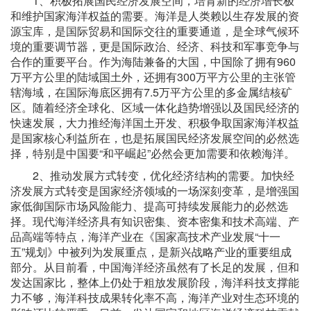
1、积极拓展国民经济发展空间，培育新的经济增长极
和维护国家海洋权益的需要。海洋是人类赖以生存发展的资
源宝库，是国际贸易和国际交往的重要通道，是全球气候环
境的重要调节器，更是国际政治、经济、科技和军事竞争与
合作的重要平台。作为海陆兼备的大国，中国除了拥有960
万平方公里的陆域国土外，还拥有300万平方公里的主张管
辖海域，在国际海底区拥有7.5万平方公里的多金属结核矿
区。随着经济全球化、区域一体化趋势增强以及国民经济的
快速发展，大力推经海洋国土开发、积极争取国家海洋权益
是国家核心利益所在，也是拓展国民经济发展空间的必然选
择，特别是中国要“和平崛起”必然会更加需要和依赖海洋。
2、推动发展方式转变，优化经济结构的需要。加快经
济发展方式转变是国家经济领域的一场深刻变革，是增强国
家低御国际市场风险能力、提高可持续发展能力的必然选
择。现代海洋经济具有知识密集、资本密集和技术高端、产
品高端等特点，海洋产业在《国家高技术产业发展“十一
五”规划》中被列为发展重点，是新兴战略产业的重要组成
部分。从目前看，中国海洋经济虽然有了长足的发展，但和
发达国家比，整体上仍处于粗放发展阶段，海洋科技支撑能
力不够，海洋科技成果转化率不高，海洋产业对生态环境的