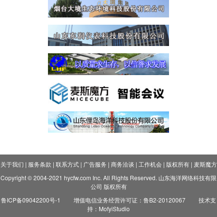
关于我们
|
服务条款
|
联系方式
|
广告服务
|
商务洽谈
|
工作机会
|
版权所有
|
麦斯魔方
Copyright © 2004-2021 hycfw.com Inc. All Rights Reserved. 山东海洋网络科技有限
公司 版权所有
鲁ICP备09042200号-1
增值电信业务经营许可证：鲁B2-20120067
技术支
持：MofyiStudio