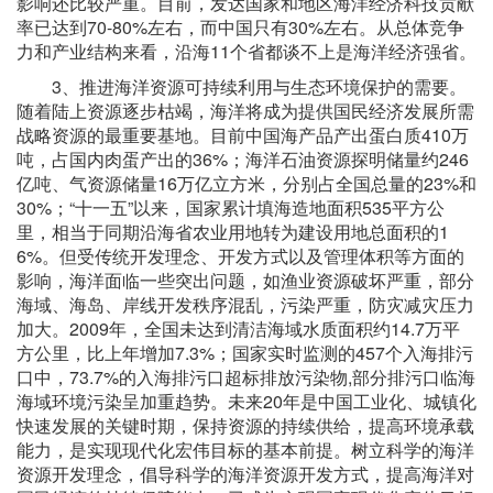
影响还比较严重。目前，发达国家和地区海洋经济科技贡献
率已达到70-80%左右，而中国只有30%左右。从总体竞争
力和产业结构来看，沿海11个省都谈不上是海洋经济强省。
3、推进海洋资源可持续利用与生态环境保护的需要。
随着陆上资源逐步枯竭，海洋将成为提供国民经济发展所需
战略资源的最重要基地。目前中国海产品产出蛋白质410万
吨，占国内肉蛋产出的36%；海洋石油资源探明储量约246
亿吨、气资源储量16万亿立方米，分别占全国总量的23%和
30%；“十一五”以来，国家累计填海造地面积535平方公
里，相当于同期沿海省农业用地转为建设用地总面积的1
6%。但受传统开发理念、开发方式以及管理体积等方面的
影响，海洋面临一些突出问题，如渔业资源破坏严重，部分
海域、海岛、岸线开发秩序混乱，污染严重，防灾减灾压力
加大。2009年，全国未达到清洁海域水质面积约14.7万平
方公里，比上年增加7.3%；国家实时监测的457个入海排污
口中，73.7%的入海排污口超标排放污染物,部分排污口临海
海域环境污染呈加重趋势。未来20年是中国工业化、城镇化
快速发展的关键时期，保持资源的持续供给，提高环境承载
能力，是实现现代化宏伟目标的基本前提。树立科学的海洋
资源开发理念，倡导科学的海洋资源开发方式，提高海洋对