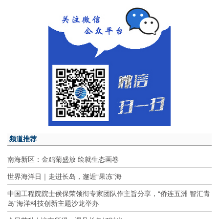
频道推荐
南海新区：金鸡菊盛放 绘就生态画卷
世界海洋日｜走进长岛，邂逅“果冻”海
中国工程院院士侯保荣领衔专家团队作主旨分享，“侨连五洲 智汇青
岛”海洋科技创新主题沙龙举办