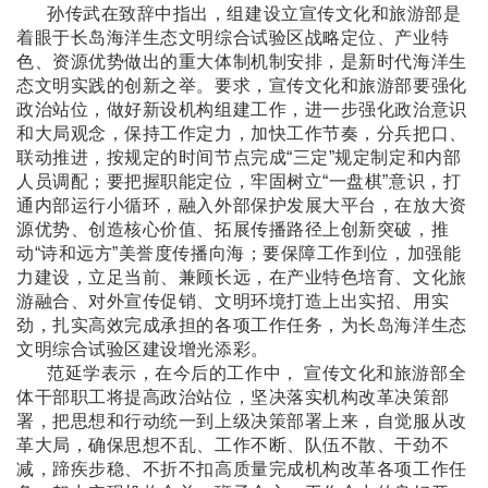
孙传武在致辞中指出，组建设立宣传文化和旅游部是
着眼于长岛海洋生态文明综合试验区战略定位、产业特
色、资源优势做出的重大体制机制安排，是新时代海洋生
态文明实践的创新之举。
要求，宣传文化和旅游部要强化
政治站位，做好新设机构组建工作，进一步强化政治意识
和大局观念，保持工作定力，加快工作节奏，分兵把口、
联动推进，按规定的时间节点完成“三定”规定制定和内部
人员调配；要把握职能定位，牢固树立“一盘棋”意识，打
通内部运行小循环，融入外部保护发展大平台，在放大资
源优势、创造核心价值、拓展传播路径上创新突破，推
动“诗和远方”美誉度传播向海；要保障工作到位，加强能
力建设，立足当前、兼顾长远，在产业特色培育、文化旅
游融合、对外宣传促销、文明环境打造上出实招、用实
劲，扎实高效完成承担的各项工作任务，为长岛海洋生态
文明综合试验区建设增光添彩。
范延学表示，在今后的工作中， 宣传文化和旅游部全
体干部职工将提高政治站位，坚决落实机构改革决策部
署，把思想和行动统一到上级决策部署上来，自觉服从改
革大局，确保思想不乱、工作不断、队伍不散、干劲不
减，蹄疾步稳、不折不扣高质量完成机构改革各项工作任