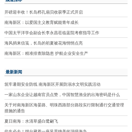
开磅迎丰收！长岛栉孔扇贝收获季正式开启
南海新区：以爱国主义教育赋能青年成长
中国太平洋学会副会长李永昌莅临蓝院考察指导工作
海风捎来信笺，长岛的初夏被花海悄悄点亮
南海新区：精准排查除隐患 护航企业安全生产
最新新闻
筑牢暑期安全防线 南海新区开展防溺水文明实践活动
一家山东企业让越南官员点赞，中国智慧渔业的出海密码是什么
关于对南海新区海晏路、明珠西路部分路段实行限制通行交通管理
措施的通告
夏日南海：水清草盛白鹭翩飞
此生必去！烟台藏着一座风景绝美的顶级海岛